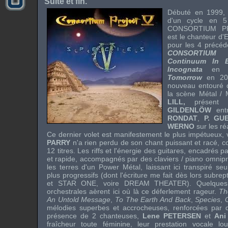
Suite et fin.
Débuté en 1999
d'un cycle en 5
CONSORTIUM P
est le chanteur d'
pour les 4 précéd
CONSORTIUM 
Continuum In E
Incognata
en 
Tomorrow
en 20
nouveau entouré 
la scène
Métal
/
M
LILL,
présent 
GILDENLÖW
entr
RONDAT
,
P. GU
WERNO
sur les ré
Ce dernier volet est manifestement le plus impétueux,
PARRY
n'a rien perdu de son chant puissant et racé, 
12 titres. Les
riffs
et l'énergie des guitares, encadrés 
et rapide, accompagnés par des claviers / piano omni
les terres d'un
Power Métal
, laissant ici transpiré 
plus progressifs (dont l'écriture me fait dès lors subre
et
STAR ONE
, voire
DREAM THEATER
). Quelque
orchestrales aèrent ici où là ce déferlement rageur.
Th
An Untold Message
,
To The Earth And Back
,
Species
,
mélodies superbes et accrocheuses, renforcées par 
présence de 2 chanteuses,
Lene PETERSEN
et
An
fraîcheur toute féminine, leur prestation vocale l