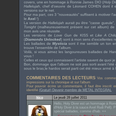
covers
, une en hommage à
Ronnie James DIO
(
Holy Di
Hallelujah
, chef d'oeuvre de
Léonard COHEN
dont il 
versions sur le net.
Pour ma part, ces 3 "nouveautés" suffisent à motiver l'ac
le
Axel
!)
La version de
Hallelujah
aurait pu être "casse gueule", 
Tonight
(malheureusement présent sur cet album) de
mon avis une réussite.
Les versions de
Love Gun
de
KISS
et
Like A Chil
(
Diamonds Unlocked
) sont à mon sens d'excellentes r
Les ballades de
Mysticia
sont il me semble un ton en
trouve l'ensemble de l'album.
Voilà, si vous aimez les langoureuses ballades de
Har
vous !
Celles et ceux qui connaissent l'artiste savent de quoi je 
Bon, dommage que l'album ne soit pas sorti avant l'été
sous le bras,le hardos serait parti cet été mieux armé à l
COMMENTAIRES DES LECTEURS
Vos comment
impressions sur la chronique et sur l'album
Pour pouvoir écrire un commentaire, il faut être inscrit 
identifié
(Gratuit) Devenir membre de METAL INTEGRAL
Le jeudi 28 juillet 2011
Nico
Hello, Holy Diver est un hommage à Ron
d'Holy Diver à la sauce Axel Rudi Pell). P
spécial ballades, comme d'hab. ++