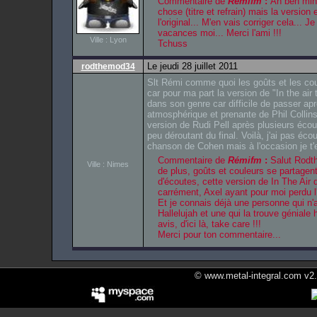
Commentaire de
Rémifm
:
Ah ben minc
chose (titre et refrain) mais la version
l'original... M'en vais corriger cela... J
vacances moi... Merci l'ami !!!
Ville : Lyon
Tchuss
Le jeudi 28 juillet 2011
rodthemod34
Slt Rémi comme quoi les goûts et les cou
car pour ma part la version de "In the air 
dans son genre car difficile de passer apr
atmosphérique et prenante de Phil Collins
version de Rudi Pell après plusieurs écou
peu déroutant du final. Voilà, j'ai pas éco
chanson de Cohen mais à l'occasion je t'
Commentaire de
Rémifm
:
Salut Rodth
Ville : Nimes
de plus, goûts et couleurs se partagen
d'écoutes, cette version de In The Air 
carrément, Axel ayant pour moi perdu l
Et je connais déjà une personne qui n'
Hallelujah et une qui la trouve géniale 
avis, d'ici là, take care !!!
Merci pour ton commentaire...
© www.metal-integral.com v2.5