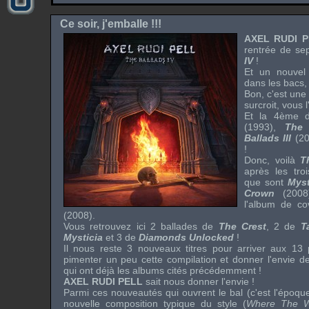
Ce soir, j'emballe !!!
AXEL RUDI 
rentrée de s
IV
!
Et un nouvel
dans les bacs, 
Bon, c'est une
surcroit, vous 
Et la 4ème 
(1993),
The 
Ballads III
(200
!
Donc, voilà
T
après les tro
que sont
Myst
Crown
(200
l'album de
co
(2008).
Vous retrouvez ici 2 ballades de
The Crest
, 2 de
T
Mysticia
et 3 de
Diamonds Unlocked
!
Il nous reste 3 nouveaux titres pour arriver aux 13 p
pimenter un peu cette compilation et donner l'envie de 
qui ont déjà les albums cités précédemment !
AXEL RUDI PELL
sait nous donner l'envie !
Parmi ces nouveautés qui ouvrent le bal (c'est l'époq
nouvelle composition typique du style (
Where The W