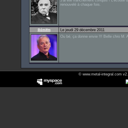
J'ai été franchement conquis ! L'écoute d
renouvelé à chaque fois.
Le jeudi 29 décembre 2011
Rémifm
Ou bé, ça donne envie !!! Belle chro M. A
© www.metal-integral.com v2.5