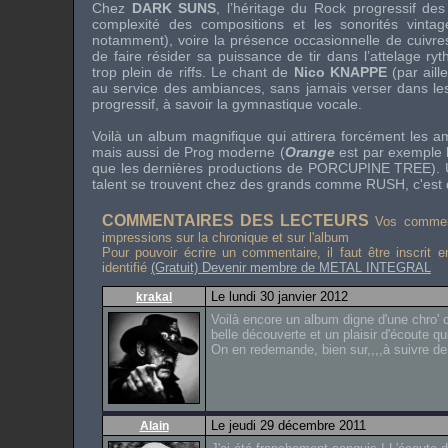
Chez
DARK SUNS
, l’héritage du
Rock
progressif de
complexité des compositions et les sonorités
vinta
notamment), voire la présence occasionnelle de cuivres.
de faire résider sa puissance de tir dans l’attelage ry
trop plein de
riffs
. Le chant de
Nico KNAPPE
(par aill
au service des ambiances, sans jamais verser dans le
progressif, à savoir la gymnastique vocale.
Voilà un album magnifique qui attirera forcément les 
mais aussi de
Prog
moderne (
Orange
est par exemple 
que les dernières productions de
PORCUPINE TREE
).
talent se trouvent chez des grands comme
RUSH
, c'est 
COMMENTAIRES DES LECTEURS
Vos comment
impressions sur la chronique et sur l'album
Pour pouvoir écrire un commentaire, il faut être inscrit 
identifié
(Gratuit) Devenir membre de METAL INTEGRAL
Le lundi 30 janvier 2012
krakal
Voilà encore un album digne d'une chro' c
belle découverte et un plaisir d'écoute qui
On en redemande, bien sur,,,,à suivre de
Le jeudi 29 décembre 2011
Alain