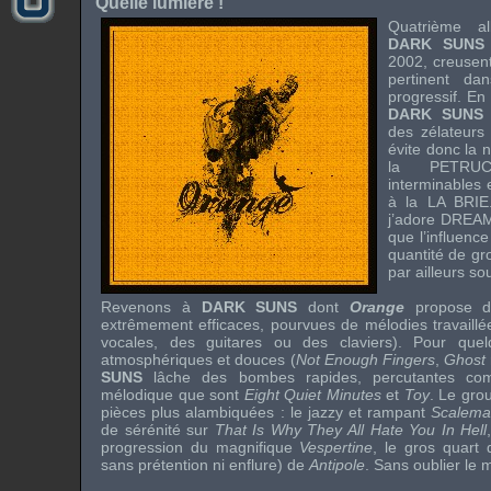
Quelle lumière !
Quatrième a
DARK SUNS
2002, creusent
pertinent d
progressif. En
DARK SUNS
des zélateur
évite donc la 
la
PETRUC
interminables 
à la
LA BRIE
j’adore
DREAM
que l’influenc
quantité de gr
par ailleurs s
Revenons à
DARK SUNS
dont
Orange
propose d
extrêmement efficaces, pourvues de mélodies travaillées
vocales, des guitares ou des claviers). Pour que
atmosphériques et douces (
Not Enough Fingers
,
Ghost
SUNS
lâche des bombes rapides, percutantes com
mélodique que sont
Eight Quiet Minutes
et
Toy
. Le grou
pièces plus alambiquées : le
jazzy
et rampant
Scalem
de sérénité sur
That Is Why They All Hate You In Hell
progression du magnifique
Vespertine
, le gros quart 
sans prétention ni enflure) de
Antipole
. Sans oublier le
m