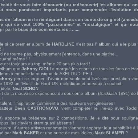
cidé de vous faire découvrir (ou redécouvrir) les albums qui o
i nous paraissent importants pour comprendre l'évolution de
s de l'album en le réintégrant dans son contexte originel (anecdote
e qui se veut 100% "passionnée" et "nostalgique" et qui nous
ir par le biais des commentaires ! ......
e si ce premier album de
HARDLINE
n'est pas l' album qui a le plu
 !
d ne tourne pas, physiquement j'entends, dans une platine...
 quand même !!!
se
est toujours au
top
, même 20 ans plus tard !
t album que
Johnny GIOLI
a marqué les esprits de tous les fans de
Ha
illeurs à embellir la musique de
AXEL RUDI PELL
.
ohnny
peut se targuer d'avoir non seulement livré une prestation voc
ée 1992 un "
Must
" de
Hard-US
, mélodique et nerveux à souhait.
 idole,
Neal SCHON
.
ort de la mauvaise expérience du deuxième album (
Backlash
1991) de
E
!
 talent, l'inspiration culminent à des hauteurs vertigineuses !
 batteur
Deen CASTRONOVO
, vient compléter le
line-up
avec
Todd
H
) apporte sa présence sur 2 compositions. Je le cite pour soulign
opus, les claviers étant quasi absents !
uvre, d'autres artistes renommés viennent apporter leur sensibilité à l'
é par
Mark BAKER
et une autre de mes idoles,
Mark SLAMER
?