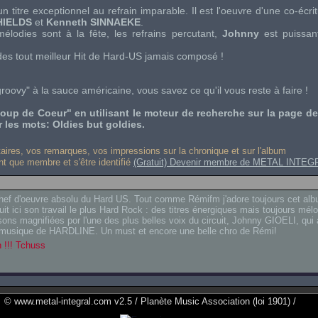
t un titre exceptionnel au refrain imparable. Il est l'oeuvre d'une co-écri
HIELDS
et
Kenneth SINNAEKE
.
lodies sont à la fête, les refrains percutant,
Johnny
est puissan
des tout meilleur
Hit
de
Hard-US
jamais composé !
oovy" à la sauce américaine, vous savez ce qu'il vous reste à faire !
oup de Coeur" en utilisant le moteur de recherche sur la page d
les mots: Oldies but goldies.
res, vos remarques, vos impressions sur la chronique et sur l'album
ant que membre et s'être identifié
(Gratuit) Devenir membre de METAL INTEG
ef d'oeuvre absolu du Hard US. Tout comme Rémifm j'adore toujours cet alb
 ici son travail le plus Hard Rock : des titres énergiques mais toujours mél
ons magnifiées por l'une des plus belles voix du circuit, Johnny GIOELI, qui 
 musique de HARDLINE. Un must et encore une belle chro de Rémi!
!!! Tchuss
© www.metal-integral.com v2.5 / Planète Music Association (loi 1901) /