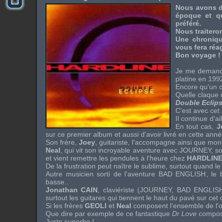
Nous avons dé
époque et qu
préféré.
Nous traiteron
Une chroniqu
vous fera réag
Bon voyage !
Je me demand
platine en 1992
Encore qu'un c
Quelle claque
Double Eclip
C'est avec ce
Il continue d'a
En tout cas,
J
sur ce premier album et aussi d'avoir livré en cette ann
Son frère,
Joey
, guitariste, l'accompagne ainsi que mon
Neal
, qui vit son incroyable aventure avec
JOURNEY
, s
et vient remettre les pendules à l'heure chez
HARDLIN
De la frustration peut naître le sublime, surtout quand le
Autre musicien sorti de l'aventure
BAD ENGLISH
, le
basse..
Jonathan CAIN
, claviériste (
JOURNEY
,
BAD ENGLIS
surtout les guitares qui tiennent le haut du pavé sur cet 
Si les frères
GEOLI
et
Neal
composent l'ensemble de l'oe
Que dire par exemple de ce fantastique
Dr Love
compos
Juste superbe !