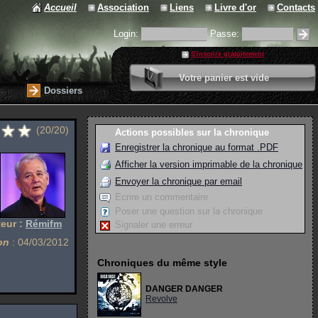
Accueil
Association
Liens
Livre d'or
Contacts
Login:
Passe:
S'inscrire gratuitement
0 article
Votre panier est vide
Valider votre panier
Dossiers
(20/20)
Actions possibles sur la chronique
Enregistrer la chronique au format .PDF
Afficher la version imprimable de la chronique
Envoyer la chronique par email
Ecrire un commentaire
Poser une question sur la chronique
eur :
Rémifm
Signaler une erreur
on
: 04/03/2012
Chroniques du même style
DANGER DANGER
Revolve