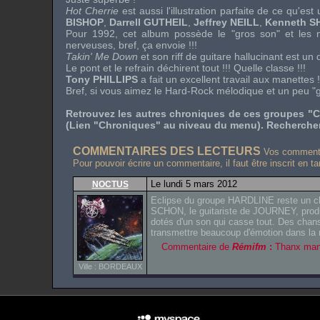
Hot Cherrie
est aussi l'illustration parfaite de ce qu'es
BISHOP
,
Darrell GUTHEIL
,
Jeffrey NEILL
,
Kenneth S
Pour 1992, cet album possède le "gros son" et les mé
nerveuses, bref, ça envoie !!!
Takin' Me Down
et son
riff
de guitare hallucinant est un 
Le pont et le refrain déchirent tout !!! Quelle classe !!!
Tony PHILLIPS
a fait un excellent travail aux manettes !
Bref, si vous aimez le Hard-Rock mélodique et un peu "gr
Retrouvez les autres chroniques de ces groupes "C
(Lien "Chroniques" au niveau du menu). Rechercher 
COMMENTAIRES DES LECTEURS
Vos commentai
Pour pouvoir écrire un commentaire, il faut être inscrit en t
Le lundi 5 mars 2012
NOCTUS
Eclipse du groupe HARDLINE reste un ch
SCHON, le guitariste de JOURNEY, produit
dotés d'un son qui casse tout. Des chans
transmettre beaucoup d'émotion dans la
Commentaire de
Rémifm
:
Thanx man 
Ville : BORDEAUX