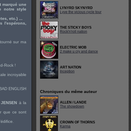
nt marqué une
LYNYRD SKYNYRD
 notre style
Lyve the vicious cycle tour
s, etc.) ...
 l'espérons,
THE STICKY BOYS
Rock'n'roll nation
s tourné sur ma
ELECTRIC MOB
2 make u cry and dance
rd-Rock
!
ART NATION
Inception
ale incroyable
BAD ENGLISH
Chroniques du même auteur
 JENSEN
à la
ALLEN / LANDE
The showdown
er que ce sont
édifice.
CROWN OF THORNS
Karma