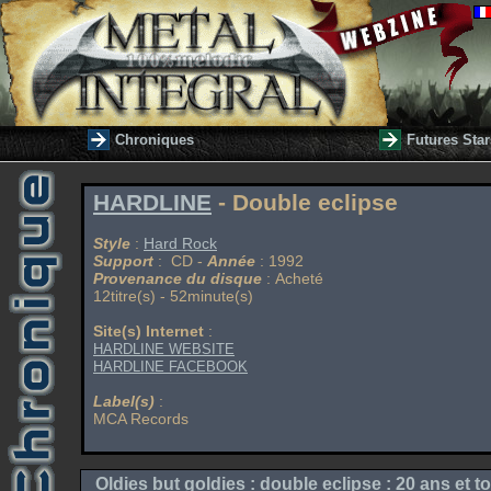
Chroniques
Futures Star
HARDLINE
- Double eclipse
Style
:
Hard Rock
Support
: CD -
Année
: 1992
Provenance du disque
: Acheté
12titre(s) - 52minute(s)
Site(s) Internet
:
HARDLINE WEBSITE
HARDLINE FACEBOOK
Label(s)
:
MCA Records
Oldies but goldies : double eclipse : 20 ans et to