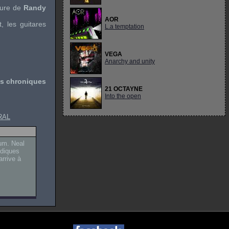
ture de
Randy
AOR
t, les guitares
L.a temptation
VEGA
Anarchy and unity
es chroniques
21 OCTAYNE
Into the open
RAL
um. Neal
odiques
arrive à