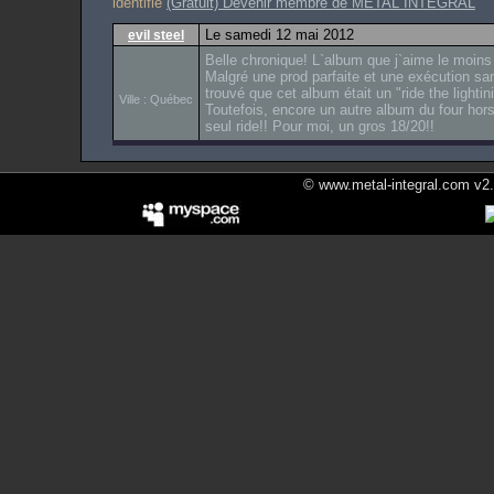
identifié
(Gratuit) Devenir membre de METAL INTEGRAL
Le samedi 12 mai 2012
evil steel
Belle chronique! L`album que j`aime le moins
Malgré une prod parfaite et une exécution san
trouvé que cet album était un "ride the lighti
Ville : Québec
Toutefois, encore un autre album du four hor
seul ride!! Pour moi, un gros 18/20!!
© www.metal-integral.com v2.5