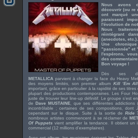
Nous avons d
découvrir (ou re 
ont marqué un
paraissent impo
l'évolution de not
Nous traiter
réintégrant dan
(anecdotes, etc.).
Une chroniqu
"passionnée" et 
l'espérons, vous
des commentaires !
Bon voyage !
Dès ses débu
METALLICA
parvient à changer la face du
Heavy Met
des moyens limités, son premier album
Kill ‘Em All
important, grâce en particulier à la rapidité de ses titres 
plupart des productions contemporaines. Les
Four Ho
juste de trouver leur
line-up
définitif. Le groupe s’est e
de
Dave MUSTAINE
, que ses différentes addictions 
incontrôlable ; certaines de ses compositions, dont
cependant sur le disque. Suite à la sortie de
Ride 
nombreux artistes commencent à se réclamer de
MET
Of Puppets
vient amplifier la tendance. Il obtient un
commercial (12 millions d’exemplaires).
Avec cet album, les musiciens écrivent les Tables de