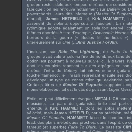
groupe reste fidèle aux tempos effrénés qui constitue
fabrique : on les retrouve notamment sur
Battery
ou
D
powerchords
, leurs
riffs
infernaux (
Master Of Puppet
martial),
James HETFIELD
et
Kirk HAMMETT
, s
assènent de violents
uppercuts
à l’auditeur. En matiè
rythmique adopte également un style fort énervé, co
thèmes abordés. A titre d’exemple,
Disposable Heroes
d
horreurs de la guerre («
Bodies fill the fields
»),
ultérieurement sur
One
(
…And Justice For All
).
L’inclusion, sur
Ride The Lightning
, de
Fade To B
groupe, avait valu à celui-ci l’ire de nombreux fans d
option est pourtant à nouveau suivie ici, à travers
We
dont les couplets reposent sur des arpèges en son 
d’idées, l’intro de
Battery
fait intervenir une guitar
touche
flamenco
, le
Thrash
reprenant ensuite ses droit
développe un type de construction qui deviendra parti
Certains titres de
Master Of Puppets
s’appuient cep
moins élaborées : tel est le cas du puissant
Leper Mess
Enfin, on peut difficilement évoquer
METALLICA
sans so
musiciens. La paire de guitaristes brille tout parti
entendu à
Kirk HAMMETT
, dont les solos mettent 
vélocité, mais
James HETFIELD
, par sa précision, mér
Master Of Puppets
,
HAMMETT
laisse le chanteur int
lead
, des plans mélodiques proches, dans l’esprit, de c
fameux (et superbe)
Fade To Black
. Le bassiste
Cli
même exercice, sur l’instrumental
Orion
. Ses aptitudes