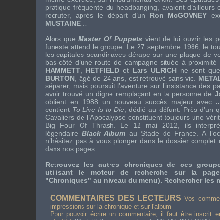
pratique fréquente du
headbanging
, avaient d’ailleur
recruter, après le départ d’un
Ron McGOVNEY
exc
MUSTAINE
…
Alors que
Master Of Puppets
vient de lui ouvrir les 
funeste attend le groupe. Le 27 septembre 1986, le
to
les capitales scandinaves dérape sur une plaque de ve
bas-côté d’une route de campagne située à proximité
HAMMETT
,
HETFIELD
et
Lars ULRICH
ne sont que
BURTON
, âgé de 24 ans, est retrouvé sans vie.
META
séparer, mais poursuit l’aventure sur l’insistance des pa
avoir trouvé un digne remplaçant en la personne de
J
obtient en 1988 un nouveau succès majeur avec
.
contient
To Live Is to Die
, dédié au défunt. Près d’un qu
Cavaliers de l’Apocalypse constituent toujours une véri
Big Four Of Thrash
. Le 12 mai 2012, ils interpréte
légendaire
Black Album
au Stade de France. A l’oc
n’hésitez pas à vous plonger dans le dossier complet
dans nos pages.
Retrouvez les autres chroniques de ces grou
utilisant le moteur de recherche sur la pag
"Chroniques" au niveau du menu). Rechercher les m
COMMENTAIRES DES LECTEURS
Vos comment
impressions sur la chronique et sur l'album
Pour pouvoir écrire un commentaire, il faut être inscrit 