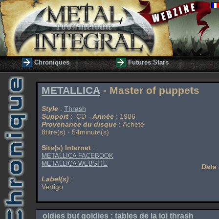
Chroniques
Futures Stars
METALLICA
- Master of puppets
Style
:
Thrash
Support
: CD -
Année
: 1986
Provenance du disque
: Acheté
8titre(s) - 54minute(s)
Site(s) Internet
:
METALLICA FACEBOOK
METALLICA WEBSITE
Date 
Label(s)
:
Vertigo
oldies but goldies
: tables de la loi thrash