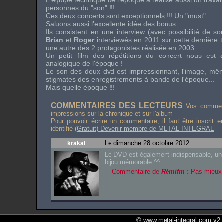
L'équipe technique de l'époque a réalisé aussi un travai
personnes du "son" !!!
Ces deux concerts sont exceptionnels !!! Un "
must
".
Saluons aussi l'excellente idée des
bonus
.
Ils consistent en une interview (avec possibilité de so
Brian
et
Roger
interviewés en 2011 sur cette dernière 
une autre des 2 protagonistes réalisée en 2003.
Un petit film des répétitions du concert nous est a
analogique de l'époque !
Le son des deux
dvd
est impressionnant, l'image, m
stigmates des enregistrements à bande de l'époque...
Mais quelle époque !!!
COMMENTAIRES DES LECTEURS
Vos comment
impressions sur la chronique et sur l'album
Pour pouvoir écrire un commentaire, il faut être inscrit 
identifié
(Gratuit) Devenir membre de METAL INTEGRAL
Le dimanche 28 octobre 2012
krakal
Le DVD est également indispensable, un 
bijou mémorable ^^
Commentaire de
Rémifm
:
Pas mieux !
© www.metal-integral.com v2.5