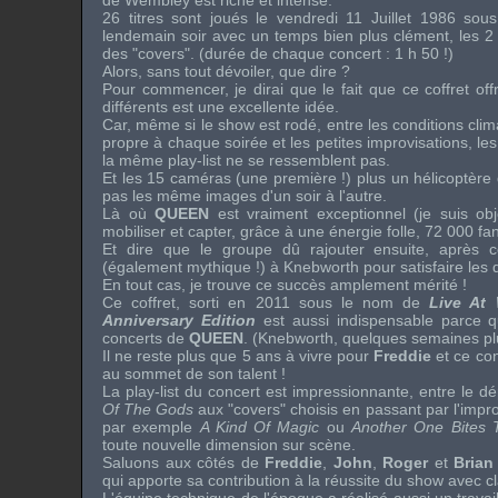
de
Wembley
est riche et intense.
26 titres sont joués le vendredi 11 Juillet 1986 sous
lendemain soir avec un temps bien plus clément, les 2 
des "
covers
". (durée de chaque concert : 1 h 50 !)
Alors, sans tout dévoiler, que dire ?
Pour commencer, je dirai que le fait que ce coffret of
différents est une excellente idée.
Car, même si le show est rodé, entre les conditions clima
propre à chaque soirée et les petites improvisations, les
la même play-list ne se ressemblent pas.
Et les 15 caméras (une première !) plus un hélicoptère q
pas les même images d'un soir à l'autre.
Là où
QUEEN
est vraiment exceptionnel (je suis objec
mobiliser et capter, grâce à une énergie folle, 72 000 fa
Et dire que le groupe dû rajouter ensuite, après 
(également mythique !) à
Knebworth
pour satisfaire le
En tout cas, je trouve ce succès amplement mérité !
Ce coffret, sorti en 2011 sous le nom de
Live At
Anniversary Edition
est aussi indispensable parce qu
concerts de
QUEEN
. (
Knebworth
, quelques semaines plu
Il ne reste plus que 5 ans à vivre pour
Freddie
et ce co
au sommet de son talent !
La
play-list
du concert est impressionnante, entre le 
Of The Gods
aux
"covers"
choisis en passant par l'impr
par exemple
A Kind Of Magic
ou
Another One Bites
toute nouvelle dimension sur scène.
Saluons aux côtés de
Freddie
,
John
,
Roger
et
Bria
qui apporte sa contribution à la réussite du
show
avec cl