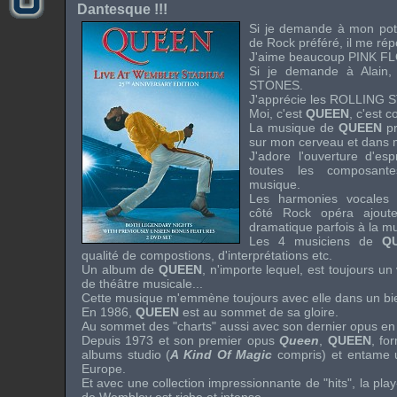
Dantesque !!!
Si je demande à mon po
de
Rock
préféré, il me ré
J'aime beaucoup
PINK F
Si je demande à Alain,
STONES
.
J'apprécie les
ROLLING 
Moi, c'est
QUEEN
, c'est 
La musique de
QUEEN
pr
sur mon cerveau et dans 
J'adore l'ouverture d'es
toutes les composant
musique.
Les harmonies vocales s
côté
Rock
opéra ajout
dramatique parfois à la m
Les 4 musiciens de
Q
qualité de compostions, d'interprétations etc.
Un album de
QUEEN
, n'importe lequel, est toujours u
de théâtre musicale...
Cette musique m'emmène toujours avec elle dans un bien
En 1986,
QUEEN
est au sommet de sa gloire.
Au sommet des "
charts
" aussi avec son dernier opus en
Depuis 1973 et son premier opus
Queen
,
QUEEN
, fo
albums studio (
A Kind Of Magic
compris) et entame 
Europe.
Et avec une collection impressionnante de "
hits
", la
play