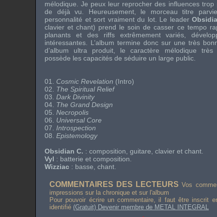
mélodique. Je peux leur reprocher des influences trop
de déjà vu. Heureusement, le morceau titre parv
personnalité et sort vraiment du lot. Le leader
Obsidi
clavier et chant) prend le soin de casser ce
tempo
ra
planants et des
riffs
extrêmement variés, dévelop
intéressantes. L’album termine donc sur une très bon
d’album ultra produit, le caractère mélodique trè
possède les capacités de séduire un large public.
01.
Cosmic Revelation
(Intro)
02.
The Spiritual Relief
03.
Dark Divinity
04.
The Grand Design
05.
Necropolis
06.
Universal Core
07.
Introspection
08.
Epistemology
Obsidian C.
: composition, guitare, clavier et chant.
Vyl
: batterie et composition.
Wizziac
: basse, chant.
COMMENTAIRES DES LECTEURS
Vos comment
impressions sur la chronique et sur l'album
Pour pouvoir écrire un commentaire, il faut être inscrit 
identifié
(Gratuit) Devenir membre de METAL INTEGRAL