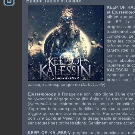
Epique, rapide et calibré
KEEP OF KA
et
Epistemol
album auquel i
un
EP
. Le g
progressiveme
traditionnel v
complexe. Le 
dans les coup
refrains me r
MAN’S CHILD
criés ne reche
façon absolue
rapidité et le 
KALESSIN
rythmique de
breaks
sont s
passage atmosphérique de
Dark Dvinity
).
Epistemology
à l’image de son
intro
digne d’une gran
hollywoodien
dégage un souffle épique. Le travail aut
(
Necropolis
) va clairement dans ce sens et constitue
J’éprouve beaucoup plus de difficulté avec cette caisse c
triggée
qui sonne trop impersonnelle. Par exemple, à 
bon
The Spiritual Relief
, j’ai la désagréable impressio
sans toutes ses orchestrations. Sentiment encore acce
KEEP OF KALESSIN
propose avec ambition un meta