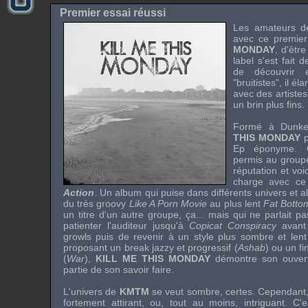
Premier essai réussi
Les amateurs 
avec ce premie
MONDAY
, d'êtr
label s'est fait 
de découvrir 
"bruitistes", il é
avec des artiste
un brin plus fins.
Formé à Dunk
THIS MONDAY
Ep éponyme. Q
permis au groupe
réputation et voic
charge avec ce
Action
. Un album qui puise dans différents univers et a
du très groovy
Like A Porn Movie
au plus lent
Fat Bott
un titre d'un autre groupe, ça... mais qui ne parlait p
patienter l'auditeur jusqu'à
Copicat Conspiracy
avant
growls puis de revenir à un style plus sombre et lent
proposant un break jazzy et progressif (
Ashab
) ou un fi
(
War
),
KILL ME THIS MONDAY
démontre son ouvert
partie de son savoir faire.
L'univers de
KMTM
se veut sombre, certes. Cependant
fortement attirant, ou, tout au moins, intriguant. C'