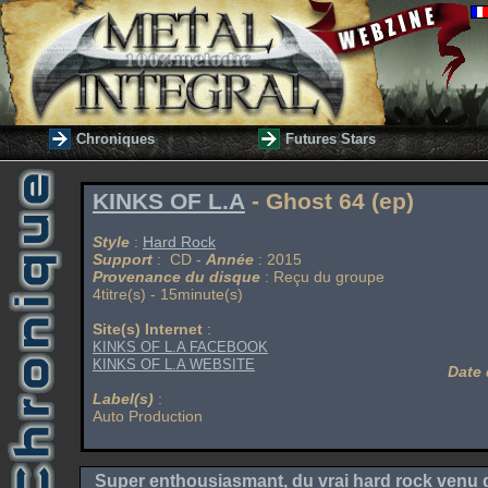
Chroniques
Futures Stars
KINKS OF L.A
- Ghost 64 (ep)
Style
:
Hard Rock
Support
: CD -
Année
: 2015
Provenance du disque
: Reçu du groupe
4titre(s) - 15minute(s)
Site(s) Internet
:
KINKS OF L.A FACEBOOK
KINKS OF L.A WEBSITE
Date 
Label(s)
:
Auto Production
Super enthousiasmant, du vrai hard rock venu de