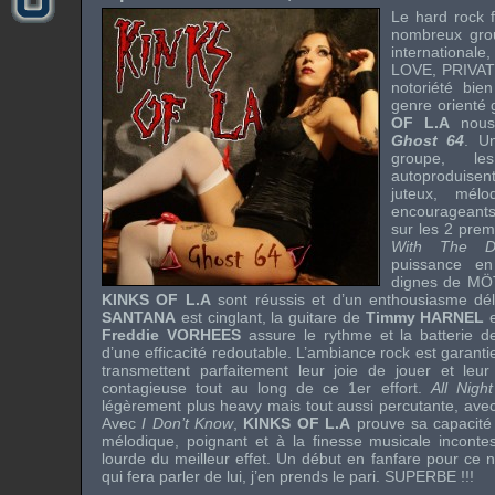
Le
hard rock
f
nombreux grou
international
LOVE
,
PRIVAT
notoriété bie
genre orienté
OF L.A
nous
Ghost 64
. U
groupe, les
autoproduise
juteux, mél
encourageants
sur les 2 prem
With The De
puissance e
dignes de
MÖ
KINKS OF L.A
sont réussis et d’un enthousiasme dél
SANTANA
est cinglant, la guitare de
Timmy HARNEL
e
Freddie VORHEES
assure le rythme et la batterie 
d’une efficacité redoutable. L’ambiance
rock
est garanti
transmettent parfaitement leur joie de jouer et leur 
contagieuse tout au long de ce 1er effort.
All Nigh
légèrement plus
heavy
mais tout aussi percutante, avec
Avec
I Don’t Know
,
KINKS OF L.A
prouve sa capacit
mélodique, poignant et à la finesse musicale incontes
lourde du meilleur effet. Un début en fanfare pour ce
qui fera parler de lui, j’en prends le pari. SUPERBE !!!