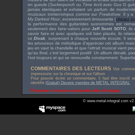
en gueule (
Suckerpunch
ou
Time
écrit avec
Gus G
guit
jamais identiques et exhalant un parfum de modernité 
musicaux ininterrompus comme sur
Freakshow
. Il y 
My Darkest Hour
, excessivement émouvante (
cliquez ici
la performance des guitaristes susnommés est rema
seulement des faire-valoirs pour
Jeff Scott SOTO
, ils
savoir faire et avec quelques
soli
bien placés, ils relan
ce
Divak
, surprenant à chaque nouvelle écoute. Il sera 
les amoureux de mélodique d’apprécier cet album mais 
jeu en vaut la chandelle et que l’attrait musical vient peu 
qu’au final, c’est largement positif. Un album décalé, pa
l’est toujours et qui se renouvelle constamment. Super
COMMENTAIRES DES LECTEURS
Vos comment
impressions sur la chronique et sur l'album
Pour pouvoir écrire un commentaire, il faut être inscrit 
identifié
(Gratuit) Devenir membre de METAL INTEGRAL
Personne n'a encore commenté cette chronique.
© www.metal-integral.com v2.5