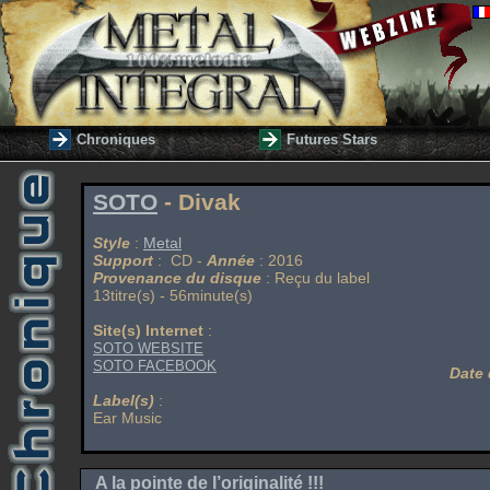
Chroniques
Futures Stars
SOTO
- Divak
Style
:
Metal
Support
: CD -
Année
: 2016
Provenance du disque
: Reçu du label
13titre(s) - 56minute(s)
Site(s) Internet
:
SOTO WEBSITE
SOTO FACEBOOK
Date 
Label(s)
:
Ear Music
A la pointe de l’originalité !!!