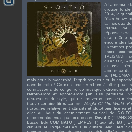
A l’annonce 
groupe fond
2014, la questi
l’élan
heavy
so
la musique du 
Inside The V
réponse sera n
dirai même
encore plus l
un tantinet pr
basse assom
TALISMAN
mai
qu’en fait, l’A
et cela s’e
amoureux du 
la
TALISMAN
mais pour la modernité, l’esprit novateur ou la capacité
dans le mille ! Ce n’est pas un album à offrir pour fai
connaisseurs de ce genre de musique extrêmement foui
retrouveront et apprécieront j’en suis persuadé. 
détracteurs du style, qui ne trouveront pas les mél
trouve certains titres comme
Weight Of The World, Pa
Forgotten
relativement attirants et plutôt bien ficelés e
aller au bout du cheminement musical de S.O.TO.
expérimentés mais jeunes que sont
David Z
(
TRANS-S
basse,
Edu COMINATO
(
TEMPESTT
) aux fûts,
BJ
(
TE
claviers et
Jorge SALAN
à la guitare
lead
,
Jeff Sc
mesure de son talent de vocaliste et éclate littéralement