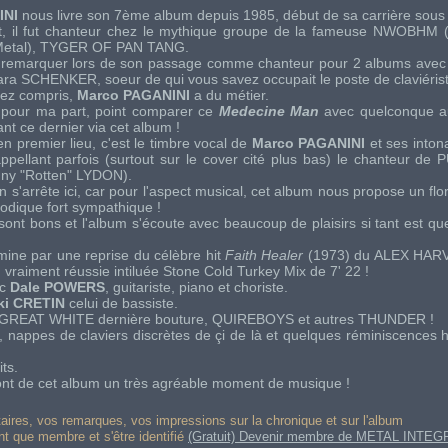
INI
nous livre son 7ème album depuis 1985, début de sa carrière sous
 il fut chanteur chez le mythique groupe de la fameuse NWOBHM
Metal),
TYGER OF PAN TANG
.
out remarquer lors de son passage comme chanteur pour 2 albums avec
ra SCHENKER, soeur de qui vous savez occupait le poste de claviérist
urez compris,
Marco PAGANINI
a du métier.
, pour ma part, point comparer ce
Medecine Man
avec quelconque a
nt ce dernier via cet album !
n premier lieu, c'est le timbre vocal de
Marco PAGANINI
et ses intona
pellant parfois (surtout sur le cover cité plus bas) le chanteur de
P
ny "Rotten" LYDON).
s'arrête ici, car pour l'aspect musical, cet album nous propose un flo
élodique fort sympathique !
 sont bons et l'album s'écoute avec beaucoup de plaisirs si tant est qu
mine par une reprise du célèbre hit
Faith Healer
(1973) du
ALEX HAR
n vraiment réussie intiluée Stone Cold Turkey Mix de 7' 22 !
ec
Dale POWERS
, guitariste, piano et choriste.
ki CRETIN
celui de bassiste.
GREAT WHITE
dernière bouture,
QUIREBOYS
et autres
THUNDER
!
, nappes de claviers discrètes de çi de là et quelques réminiscences 
ts.
t font de cet album un très agréable moment de musique !
res, vos remarques, vos impressions sur la chronique et sur l'album
ant que membre et s'être identifié
(Gratuit) Devenir membre de METAL INTEG