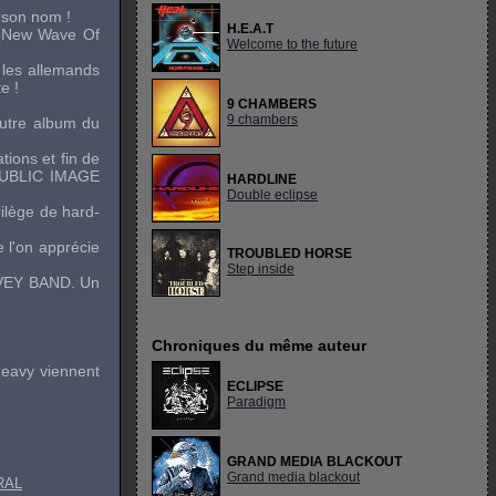
 son nom !
H.E.A.T
 (New Wave Of
Welcome to the future
 les allemands
e !
9 CHAMBERS
9 chambers
utre album du
tions et fin de
UBLIC IMAGE
HARDLINE
Double eclipse
rilège de hard-
e l'on apprécie
TROUBLED HORSE
Step inside
VEY BAND
. Un
Chroniques du même auteur
heavy viennent
ECLIPSE
Paradigm
GRAND MEDIA BLACKOUT
Grand media blackout
RAL