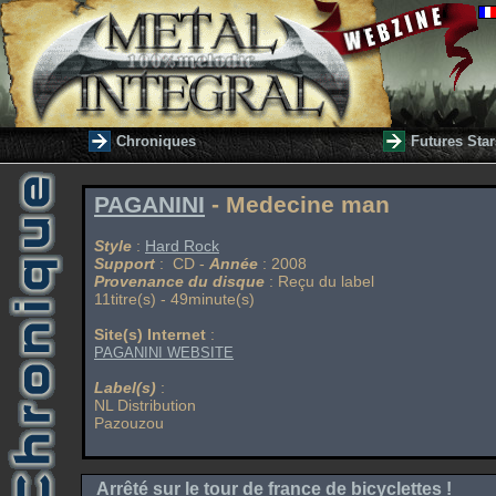
Chroniques
Futures Star
PAGANINI
- Medecine man
Style
:
Hard Rock
Support
: CD -
Année
: 2008
Provenance du disque
: Reçu du label
11titre(s) - 49minute(s)
Site(s) Internet
:
PAGANINI WEBSITE
Label(s)
:
NL Distribution
Pazouzou
Arrêté sur le tour de france de bicyclettes !