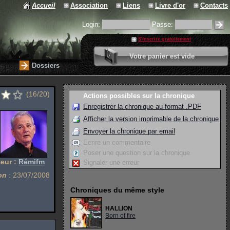
Accueil
Association
Liens
Livre d'or
Contacts
Login:
Passe:
S'inscrire gratuitement
0 article
Votre panier est vide
Valider votre panier
Dossiers
(16/20)
Actions possibles sur la chronique
Enregistrer la chronique au format .PDF
Afficher la version imprimable de la chronique
Envoyer la chronique par email
Ecrire un commentaire
Poser une question sur la chronique
eur :
Rémifm
Signaler une erreur
on
: 23/07/2008
Chroniques du même style
HALLION
Born of fire