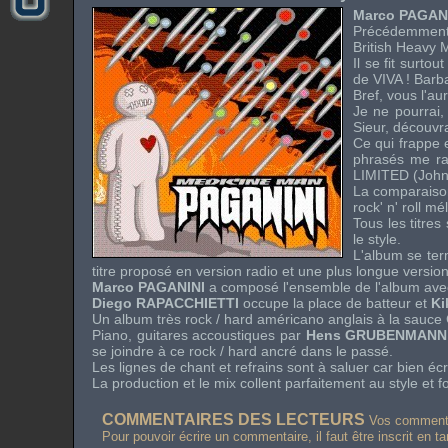
Marco PAGAN
Précédemment,
British Heavy 
Il se fit surt
de
VIVA
! Barba
Bref, vous l'a
Je ne pourrai
Sieur, découvra
Ce qui frappe e
phrasés me rap
LIMITED
(John
La comparaison 
rock' n' roll m
Tous les titres
le style.
L'album se ter
titre proposé en version radio et une plus longue versio
Marco PAGANINI
a composé l'ensemble de l'album av
Diego RAPACCHIETTI
occupe la place de batteur et
Ki
Un album très rock / hard américano anglais à la sauce
Piano, guitares accoustiques par
Hens GRUBENMANN
se joindre à ce rock / hard ancré dans le passé.
Les lignes de chant et refrains sont à saluer car bien écri
La production et le mix collent parfaitement au style e
COMMENTAIRES DES LECTEURS
Vos commentai
Pour pouvoir écrire un commentaire, il faut être inscrit en t