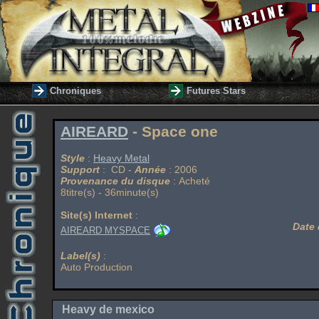
Chroniques
Futures Stars
AIREARD
- Space one
Style
:
Heavy Metal
Support
: CD -
Année
: 2006
Provenance du disque
: Acheté
8titre(s) - 36minute(s)
Site(s) Internet
:
Date 
AIREARD MYSPACE
Label(s)
:
Auto Production
Heavy de mexico