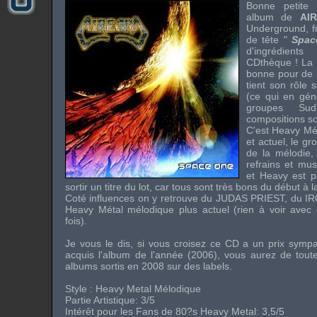
Bonne petite 
album de
AI
Underground, f
de tête "
Spa
d'ingrédient
CDthèque ! La p
bonne pour de 
tient son rôle
(ce qui en géné
groupes Sud
compositions s
C'est Heavy Mét
et actuel, le g
de la mélodie,
refrains et mu
et Heavy est pr
sortir un titre du lot, car tous sont très bons du début à la
Coté influences on y retrouve du
JUDAS PRIEST
, du
I
Heavy Métal mélodique plus actuel (rien à voir avec
fois).
Je vous le dis, si vous croisez ce CD a un prix sympa
acquis l'album de l'année (2006), vous aurez de tout
albums sortis en 2008 sur des labels.
Style : Heavy Metal Mélodique
Partie Artistique: 3/5
Intérêt pour les Fans de 80?s Heavy Metal: 3,5/5