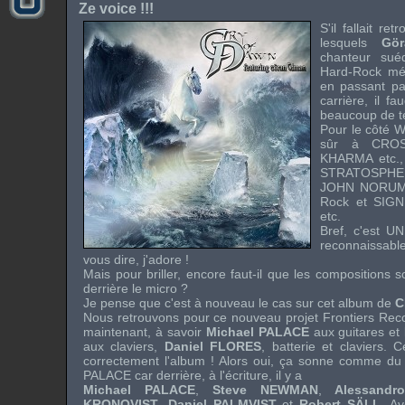
Ze voice !!!
S'il fallait re
lesquels
Gö
chanteur su
Hard-Rock
mé
en passant par
carrière, il f
beaucoup de t
Pour le côté
W
sûr à
CRO
KHARMA
etc.
STRATOSPHE
JOHN NORU
Rock
et
SIG
etc.
Bref, c'est U
reconnaissabl
vous dire, j'adore !
Mais pour briller, encore faut-il que les compositions s
derrière le micro ?
Je pense que c'est à nouveau le cas sur cet album de
C
Nous retrouvons pour ce nouveau projet
Frontiers Rec
maintenant, à savoir
Michael PALACE
aux guitares et
aux claviers,
Daniel FLORES
, batterie et claviers. 
correctement l'album ! Alors oui, ça sonne comme du
PALACE
car derrière, à l'écriture, il y a
Michael PALACE
,
Steve NEWMAN
,
Alessand
KRONQVIST
,
Daniel PALMVIST
et
Robert SÄLL
. A