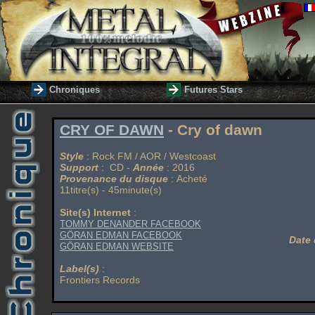
Chroniques
Futures Stars
CRY OF DAWN
- Cry of dawn
Style
: Rock FM / AOR / Westcoast
Support
: CD -
Année
: 2016
Provenance du disque
: Acheté
11titre(s) - 45minute(s)
Site(s) Internet
:
TOMMY DENANDER FACEBOOK
GÖRAN EDMAN FACEBOOK
Date 
GÖRAN EDMAN WEBSITE
Label(s)
:
Frontiers Records