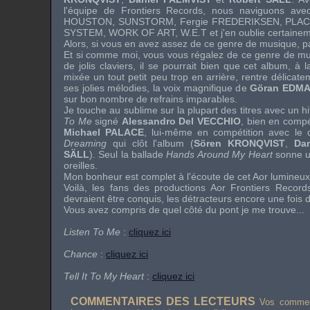
l'équipe de
Frontiers Records
, nous naviguons avec
HOUSTON
,
SUNSTORM
,
Fergie FREDERIKSEN
,
PLA
SYSTEM
,
WORK OF ART
,
W.E.T
et j'en oublie certain
Alors, si vous en avez assez de ce genre de musique, p
Et si comme moi, vous vous régalez de ce genre de mu
de jolis claviers, il se pourrait bien que cet album, à l
mixée un tout petit peu trop en arrière, rentre délicat
ses jolies mélodies, la voix magnifique de
Göran EDM
sur bon nombre de refrains imparables.
Je touche au sublime sur la plupart des titres avec un
hi
To Me
signé
Alessandro Del VECCHIO
, bien en compé
Michael PALACE
, lui-même en compétition avec le
Dreaming
qui clôt l'album (
Sören KRONQVIST
,
Da
SÄLL
). Seul la ballade
Hands Around My Heart
sonne u
oreilles.
Mon bonheur est complet à l'écoute de cet Aor lumineux
Voilà, les fans des productions
Aor
Frontiers Record
devraient être conquis, les détracteurs encore une fois 
Vous avez compris de quel côté du pont je me trouve...
Listen To Me
:
cliquez ici
Chance
:
cliquez ici
Tell It To My Heart
:
cliquez ici
COMMENTAIRES DES LECTEURS
Vos comment