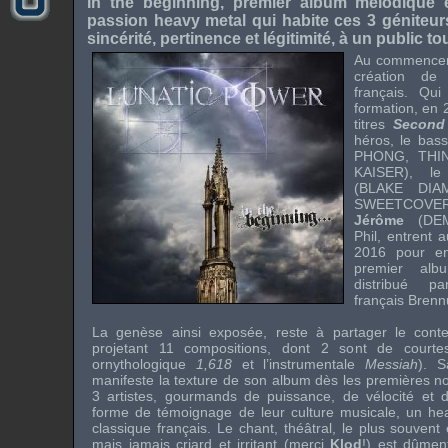
In the beginning, premier album mélodique et
passion heavy metal qui habite ces 3 géniteurs
sincérité, pertinence et légitimité, à un public t
Au commenceme
création d
français. Qu
formation, en
titres
Second 
héros, le bas
PHONG
,
THI
KAISER
), le
(
BLAKE DI
SWEETCOVE
Jérôme
(
DE
Phil
, entrent a
2016 pour enr
premier al
distribué pa
français
Brenn
La genèse ainsi exposée, reste à partager le cont
projetant 11 compositions, dont 2 sont de courtes p
ornythologique
1,618
et l’instrumentale
Messiah
). 
manifeste la texture de son album dès les premières n
3 artistes, gourmands de puissance, de vélocité et 
forme de témoignage de leur culture musicale, un
he
classique français. Le chant, théâtral, le plus souvent
mais jamais criard et irritant (merci
Klod
!) est dûment