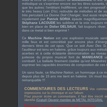
mélodique va s’exprimer encore sur les titres suivants, 
que les autres: l’entêtant
Indifférent
, un rien progressif 
le très
heavy
Loin D’ici
, redouble de mélodies et de sub
très percutant
La Donne Doit Changer
, tout aussi resp
royalement par
Patrick SORIA
épaule magnifiquement 
Stéphane LACOUDE
les sublime et la voix toujours 
bien en place de
Didier DELSAUX
, fait toujours rêve
dans ce
metal
si bien exprimé !
Ce
Machine Nation
est une explosion musicale sans 
mille feux et est concrétisé par encore plus d’énerg
derniers titres de cet opus. Que ce soit
Avec Des Si,
l’auditeur est tenu en haleine, grâce toujours aux mélod
acerbes et à cette éclatante démonstration au nivea
justesse du propos musical font de
MANIGANCE
un
combatif. La ballade finement ciselée qu’est
Méandres
exprimer les capacités énormes de composition de ces 
Un sans faute, ce
Machine Nation
, un hommage à ce
m
depuis plus de 15 ans me tient en haleine. Un
must
tou
remarquable !!!
COMMENTAIRES DES LECTEURS
Vos comment
impressions sur la chronique et sur l'album
Pour pouvoir écrire un commentaire, il faut être inscrit 
identifié
(Gratuit) Devenir membre de METAL INTEGRAL
Personne n'a encore commenté cette chronique.