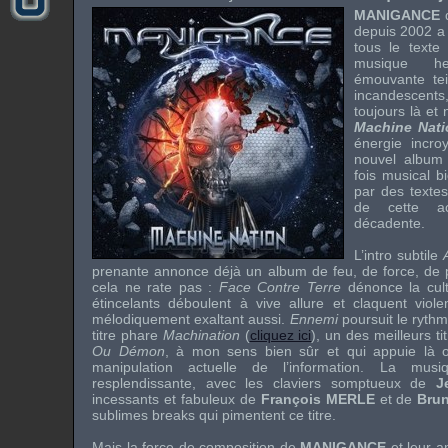
MANIGANCE
q
depuis 2002 a s
tous le texte
musique
h
émouvante te
incandescen
toujours là et
Machine Nati
énergie incro
nouvel album t
fois musical b
par des textes
de cette ac
décadente.
L’intro subtile
prenante annonce déjà un album de feu, de force, de p
cela ne rate pas :
Face Contre Terre
dénonce la cul
étincelants déboulent à vive allure et claquent viole
mélodiquement exaltant aussi.
Ennemi
poursuit le ryth
titre phare
Machination
(
cliquez ici
), un des meilleurs t
Ou Démon
, à mon sens bien sûr et qui appuie là o
manipulation actuelle de l’information. La mu
resplendissante, avec les claviers somptueux de
J
incessants et fabuleux de
François MERLE
et de
Bru
sublimes
breaks
qui pimentent ce titre.
Mais la force de composition de
MANIGANCE
et leur 