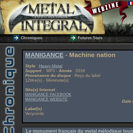
Chroniques
Futures Stars
MANIGANCE
- Machine nation
Style
:
Heavy Metal
Support
: MP3 -
Année
: 2018
Provenance du disque
: Reçu du label
12titre(s) - 56minute(s)
Site(s) Internet
:
MANIGANCE FACEBOOK
MANIGANCE WEBSITE
Date 
Label(s)
:
Verycords
Le monument français du metal mélodique toujou