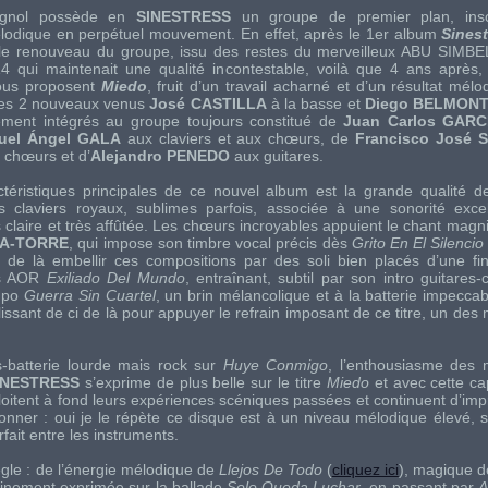
gnol possède en
SINESTRESS
un groupe de premier plan, insc
odique en perpétuel mouvement. En effet, après le 1er album
Sines
 le renouveau du groupe, issu des restes du merveilleux
ABU SIMBE
 qui maintenait une qualité incontestable, voilà que 4 ans après,
ous proposent
Miedo
, fruit d’un travail acharné et d’un résultat mél
Les 2 nouveaux venus
José CASTILLA
à la basse et
Diego BELMON
ement intégrés au groupe toujours constitué de
Juan Carlos GAR
uel Ángel GALA
aux claviers et aux chœurs, de
Francisco José
x chœurs et d’
Alejandro PENEDO
aux guitares.
téristiques principales de ce nouvel album est la grande qualité d
 claviers royaux, sublimes parfois, associée à une sonorité excel
s claire et très affûtée. Les chœurs incroyables appuient le chant magn
IA-TORRE
, qui impose son timbre vocal précis dès
Grito En El Silencio
i de là embellir ces compositions par des
soli
bien placés d’une fin
s
AOR
Exiliado Del Mundo
, entraînant, subtil par son intro guitares-
empo
Guerra Sin Cuartel
, un brin mélancolique et à la batterie impecca
illissant de ci de là pour appuyer le refrain imposant de ce titre, un d
s-batterie lourde mais
rock
sur
Huye Conmigo
, l’enthousiasme des 
INESTRESS
s’exprime de plus belle sur le titre
Miedo
et avec cette ca
loitent à fond leurs expériences scéniques passées et continuent d’imp
issonner : oui je le répète ce disque est à un niveau mélodique élevé,
fait entre les instruments.
gle : de l’énergie mélodique de
Llejos De Todo
(
cliquez ici
), magique d
 finement exprimée sur la ballade
Solo Queda Luchar
, en passant par
A