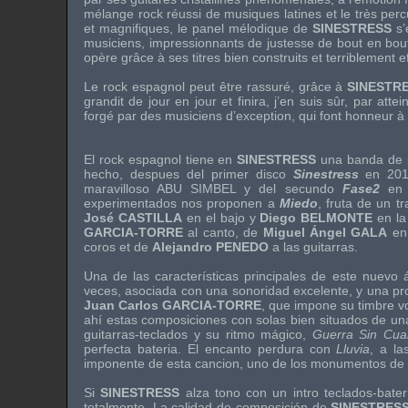
mélange
rock
réussi de musiques latines et le très per
et magnifiques, le panel mélodique de
SINESTRESS
s’
musiciens, impressionnants de justesse de bout en bou
opère grâce à ses titres bien construits et terriblement 
Le
rock
espagnol peut être rassuré, grâce à
SINESTR
grandit de jour en jour et finira, j’en suis sûr, par at
forgé par des musiciens d’exception, qui font honneur à
El rock espagnol tiene en
SINESTRESS
una banda de p
hecho, despues del primer disco
Sinestress
en 201
maravilloso
ABU SIMBEL
y del secundo
Fase2
en 
experimentados nos proponen a
Miedo
,
fruta de un t
José CASTILLA
en el bajo y
Diego BELMONTE
en la
GARCIA-TORRE
al canto, de
Miguel Ángel GALA
en
coros et de
Alejandro PENEDO
a las guitarras.
Una de las características principales de este nuevo
veces, asociada con una sonoridad excelente, y una pro
Juan Carlos GARCIA-TORRE
,
que impone su timbre v
ahí estas composiciones con solas bien situados de un
guitarras-teclados y su ritmo mágico,
Guerra Sin Cuar
perfecta bateria. El encanto perdura con
Lluvia
,
a la
imponente de esta cancion, uno de los monumentos de
Si
SINESTRESS
alza tono con un intro teclados-bate
totalmente. La calidad de composición de
SINESTRES