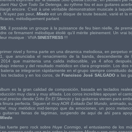
cutant
Haz Que Todo Se Detenga
, au rythme fou et aux guitares acerb
élargit encore. C’est à une véritable démonstration musicale à laquelle
t. N’ayez pas peur,
Miedo
est un disque de toute beauté, varié et la 
efficaces, mélodiquement parlant.
ESS
, il possède un groupe à la puissance de feu bien réelle, de premi
teindre ce firmament mélodique étoilé qu’il mérite pleinement. Un vrai 
 leur musique :
VIVA
SINESTRESS
!!!
rimer nivel y forma parte en una dinamica melodiosa, en perpetuo 
1, que anunciaba el renacimiento de la banda, descendiente de l
2014 que maintenia una calida indiscutible, ya 4 años después
rabajo intenso y del resultado melódico en clara progresión. Los dos r
 bateria se integraron rápidamente en el grupo siempre constituido d
 los teclados y en los coros, de
Francisco José SALGADO
a las gu
 álbum es la gran calidad de composición, basada en teclados reale
ducción muy clara y muy afilada. Los coros increíbles apoyan el cant
ocal preciso desde
Grito En El Silencio
y las guitarras vienen para emb
a finura perfecta. Siguen el muy AOR
Exiliado Del Mundo
,
animado, sut
tel
,
muy melódico mid-tiempo que da emociones, un poco melanco
s guitarras llenas de lágrimas, surgiendo de aquí de ahí para apoyar
Miedo
.
rías fuerte pero rock sobre
Huye Conmigo
,
el entusiasmo de los mú
S
se expresa cada vez más sobre la cancion
Miedo
y con esta capacid