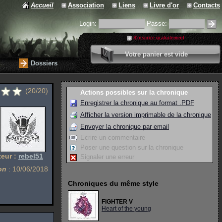
Accueil
Association
Liens
Livre d'or
Contacts
Login:
Passe:
S'inscrire gratuitement
0 article
Votre panier est vide
Valider votre panier
Dossiers
(20/20)
Actions possibles sur la chronique
Enregistrer la chronique au format .PDF
Afficher la version imprimable de la chronique
Envoyer la chronique par email
Ecrire un commentaire
Poser une question sur la chronique
teur :
rebel51
Signaler une erreur
on
: 10/06/2018
Chroniques du même style
FIGHTER V
Heart of the young