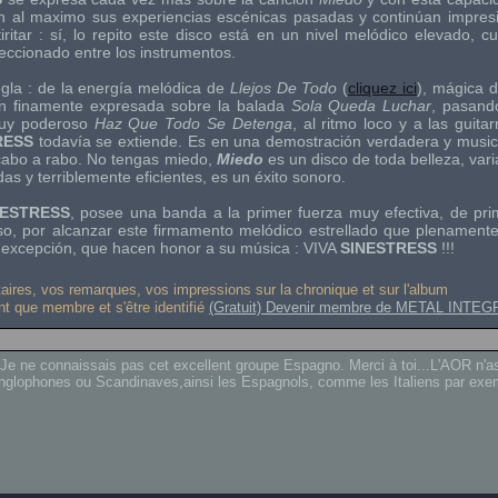
tan al maximo sus experiencias escénicas pasadas y continúan impre
iritar : sí, lo repito este disco está en un nivel melódico elevado, 
feccionado entre los instrumentos.
gla : de la energía melódica de
Llejos De Todo
(
cliquez ici
),
mágica d
ión finamente expresada sobre la balada
Sola Queda Luchar
,
pasand
muy poderoso
Haz Que Todo Se Detenga
,
al ritmo loco y a las guita
RESS
todavía se extiende. Es en una demostración verdadera y musica
cabo a rabo. No tengas miedo,
Miedo
es un disco de toda belleza, var
s y terriblemente eficientes, es un éxito sonoro.
NESTRESS
,
posee una banda a la primer fuerza muy efectiva, de pri
eso, por alcanzar este firmamento melódico estrellado que plenamen
 excepción, que hacen honor a su música : VIVA
SINESTRESS
!!!
res, vos remarques, vos impressions sur la chronique et sur l'album
ant que membre et s'être identifié
(Gratuit) Devenir membre de METAL INTEG
 Je ne connaissais pas cet excellent groupe Espagno. Merci à toi...L'AOR n'a
 anglophones ou Scandinaves,ainsi les Espagnols, comme les Italiens par exe