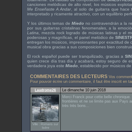
canciones melódicas de alto nivel, los músicos explo
Me Enseñaste A Andar
,
al solo de guitarra que hace t
interpretado y ricamente atractivo, con un equilibrio per
Y los últimos temas de
Miedo
no contravendrán a la re
por sus guitarras cristalinas fenomenales, a la emoc
Latina
,
mezcla rock logrado de músicas latinas y el 
poderosas y magníficas, el panel melódico de
SINEST
entregan los músicos, impresionantes por exactitud de 
musical obra gracias a sus composiciones bien construida
El rock español puede ser tranquilizado, gracias a
SI
quien crece día tras día y acabará, estoy seguro de 
verdadera joya este
Miedo
,
establecido por músicos de
COMMENTAIRES DES LECTEURS
Vos commentai
Pour pouvoir écrire un commentaire, il faut être inscrit en t
Le dimanche 10 juin 2018
Laudrome26
Merci Franck pour cette belle chronique.
frontières et ne se limite pas aux Pays
très très bons...
Ville : Romans sur
Isére