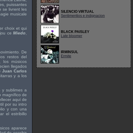
es, puissantes
 se livrent les
SILENCIO VIRTUAL
magie musicale
Sentimentios e indignacion
er choix et qui
BLACK PAISLEY
bijou ce
Miedo
,
Late bloomer
movimiento. De
IRMINSUL
Ermite
os restos del
, los músicos
ecien llegados
e
Juan Carlos
itarras y a los
s y sublimes a
o magnífico de
ellecer aquí de
il por su intro
lio y con una
 el estribillo
sicos aparece
ad de escribir