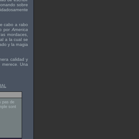
sionando sobre
cuidadosamente
e cabo a rabo
o por
America
rras mordaces,
l a la cual se
iado y la magia
mera calidad y
te merece. Una
RAL
s pas de
mple sont