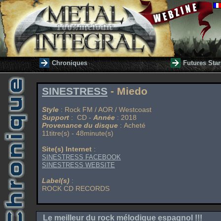
Chroniques
Futures Star
SINESTRESS
- Miedo
Style
: Rock FM / AOR / Westcoast
Support
: CD -
Année
: 2018
Provenance du disque
: Acheté
11titre(s) - 48minute(s)
Site(s) Internet
:
SINESTRESS FACEBOOK
SINESTRESS WEBSITE
Label(s)
:
ROCK CD RECORDS
Le meilleur du rock mélodique espagnol !!!