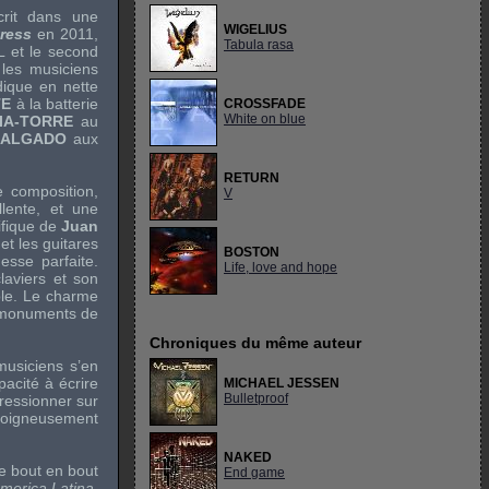
rit dans une
WIGELIUS
tress
en 2011,
Tabula rasa
L
et le second
 les musiciens
odique en nette
TE
à la batterie
CROSSFADE
White on blue
CIA-TORRE
au
 SALGADO
aux
RETURN
e composition,
V
lente, et une
ifique de
Juan
et les guitares
BOSTON
esse parfaite.
Life, love and hope
claviers et son
ble. Le charme
es monuments de
Chroniques du même auteur
musiciens s’en
pacité à écrire
MICHAEL JESSEN
Bulletproof
ressionner sur
 soigneusement
NAKED
e bout en bout
End game
merica Latina
,