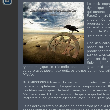
Le
rock
espa
dynamique mél
qui annonçait
Fase2
en 2014
chevronnés n
progression. 
se sont rapid
chant, de
Mig
guitares et au
Une des carac
basée sur des
production trè
Carlos GARC
viennent de c
Suivent le trè
rythme magique, le très mélodique et poignant mid-t
perdure avec
Lluvia
, aux guitares pleines de larmes, ja
Miedo
.
Si
SINESTRESS
hausse le ton avec une intro clavier
dégage complètement. La qualité de composition de
S
des titres mélodiques de haut niveau, les musiciens exp
Me Enseñaste A Andar
, au solo de guitare qui fait fr
interprété et bougrement alléchant, avec un équilibre par
Et les derniers titres de
Miedo
ne dérogeront pas à la rè
par ses guitares cristallines phénoménales, à l’émotion