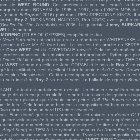
 nom de
WEST BOUND
. Cet américain a pas mal «roulé sa bo
remarquées dans
BONHAM
de 1995 à 1997, dans
LYNCH MOB
de 
N
(album
Bulletproof
2016) puis dans
RESURRECTIONS KINGS
. Il 
itariste
Roy Z
(
DICKINSON
,
HALFORD
,
Rob ROCK
) avec qui il a j
(
Dweller On The Threshold
) en 2006. Le guitariste
Jimmy BURKA
WELL
, le batteur
 » MORENO
(
TRIBE OF GYPSIES
) complètent le duo.
e
Never Surrender
est sorti tout droit du répertoire de
WHITESNAKE
, 
t penser à
Give Me All Your Love
. Le son est très proche du SER
de
Chaz WEST
est du
COVERDALE
recyclé. Cela ne m'empêche p
e professionnalisme des musiciens est irréprochable. Rythmique plo
nt
Dance Of Life
n'est pas loin de ce que je peux entendre chez
THE DE
az WEST
se mue en celle de
John CORABI
et le solo de
Roy Z
en ce
gré les similitudes, c'est excellent ! Intro futuriste et
Ain't Gonna Drown
lues plus "classic rock". Ce titre accompagné de claviers discrets est
 du solo incisif de
Roy Z
va en ce sens. La ballade de rigueur
Beaut
PLANT
. Le tout est parfaitement exécuté. Un chanteur caméléon com
and je dis cela car je suis bluffé. Le hard blues avec des guitares ru
n morceau plaisant qui s'écoute sans peine.
Roll The Bones
se veut
sait le faire. Cela fonctionne bien car la composition est bien construite
 Own
enraciné dans un hard US teinté seventies.
ock. Étant donné que je suis preneur de cet univers, un
Keeper Of 
 guitare virile associée à un refrain mémorisable me font apprécier gr
 acoustique aux orchestrations symphoniques. Le titre est réussi et 
(
Angel Song
) ou
TESLA
. Le rythmé et nerveux
No Room For Sympa
viers, puis basse ronflante conduisent un
Traveller
à la composition pl
lant. Ne cherchez pas d'originalité dans ce
WEST BOUND
mais si co