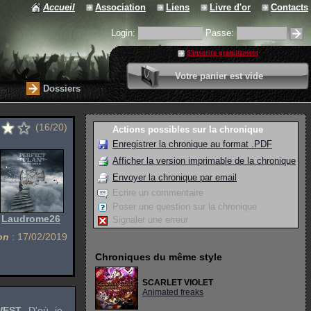
Accueil
Association
Liens
Livre d'or
Contacts
Login:
Passe:
S'inscrire gratuitement
0 article
Votre panier est vide
Valider votre panier
Dossiers
(16/20)
Actions possibles sur la chronique
Enregistrer la chronique au format .PDF
Afficher la version imprimable de la chronique
Envoyer la chronique par email
Ecrire un commentaire
Poser une question sur la chronique
:
Laudrome26
Signaler une erreur
on
: 17/02/2019
Chroniques du même style
SCARLET VIOLET
Animated freaks
WEST
. D'où, je