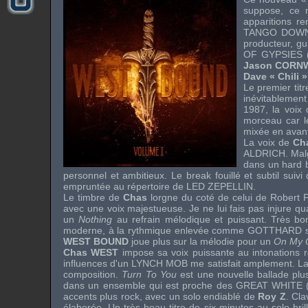
suppose, ce
apparitions 
TANGO DOW
producteur, gu
OF GYPSIES
Jason CORN
Dave « Chili
Le premier titr
inévitablemen
1987, la voix 
morceau car l
mixée en ava
La voix de
Ch
ALDRICH
. Mal
dans un hard b
personnel et ambitieux. Le break fouillé et subtil suivi
empruntée au répertoire de
LED ZEPELLIN
.
Le timbre de
Chas
lorgne du coté de celui de
Robert 
avec une voix majestueuse. Je ne lui fais pas injure qu
un
Nothing
au refrain mélodique et puissant. Très bo
moderne, à la rythmique enlevée comme
GOTTHARD
WEST BOUND
joue plus sur la mélodie pour un
On My
Chas WEST
impose sa voix puissante au intonations r
influences d'un
LYNCH MOB
me satisfait amplement. La
composition.
Turn To You
est une nouvelle ballade plus
dans un ensemble qui est proche des
GREAT WHITE
accents plus rock, avec un solo endiablé de
Roy Z
. Cla
élaborée. Un très beau titre de six minutes au solo bril