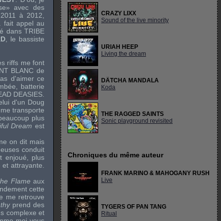
sse» avec des
CRAZY LIXX
2011 à 2012,
Sound of the live minority
a fait appel au
oué dans
TRIBE
RD
, le bassiste
URIAH HEEP
Living the dream
les riffs me font
PENT BLANC de
as d'aimer ce
DÄTCHA MANDALA
mbée, batterie
Koda
AD DEASIES
.
lui d'un
Doug
me transporte
THE RAGGED SAINTS
 beaucoup plus
Sonic playground revisited
iful Dream
est
me on dit mais
gueuses conduit
Chroniques du même auteur
 enjoué, plus
 et attrayante.
FRANK MARINO & MAHOGANY RUSH
Live
The Flame
aux
andement cette
je me retrouve
thy
prend des
TYGERS OF PAN TANG
us complexe et
Ritual
mme moi vous