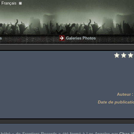
Français
s
Galeries Photos
Auteur 
Date de publicati
 bébé » de
Frontiers Records
a été formé à Los Angeles par
Chas 