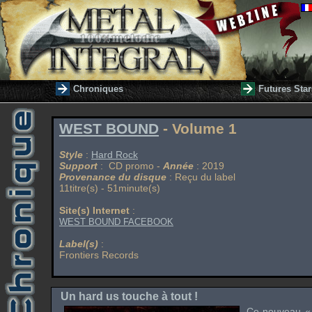
Chroniques
Futures Star
WEST BOUND
- Volume 1
Style
:
Hard Rock
Support
: CD promo -
Année
: 2019
Provenance du disque
: Reçu du label
11titre(s) - 51minute(s)
Site(s) Internet
:
WEST BOUND FACEBOOK
Label(s)
:
Frontiers Records
Un hard us touche à tout !
Ce nouveau «