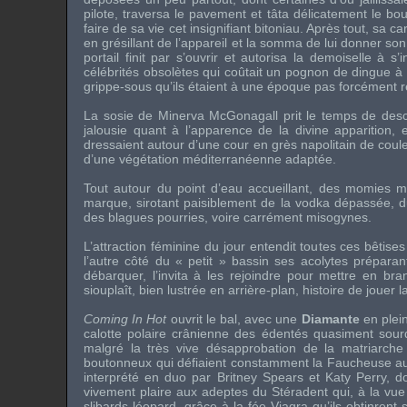
pilote, traversa le pavement et tâta délicatement le bou
faire de sa vie cet insignifiant bitoniau. Après tout, sa 
en grésillant de l’appareil et la somma de lui donner son 
portail finit par s’ouvrir et autorisa la demoiselle à 
célébrités obsolètes qui coûtait un pognon de dingue à c
grippe-sous qu’ils étaient à une époque pas forcément r
La sosie de Minerva McGonagall prit le temps de descen
jalousie quant à l’apparence de la divine apparition,
dressaient autour d’une cour en grès napolitain de couleu
d’une végétation méditerranéenne adaptée.
Tout autour du point d’eau accueillant, des momies ma
marque, sirotant paisiblement de la vodka dépassée, d
des blagues pourries, voire carrément misogynes.
L’attraction féminine du jour entendit toutes ces bêtis
l’autre côté du « petit » bassin ses acolytes préparan
débarquer, l’invita à les rejoindre pour mettre en br
siouplaît, bien lustrée en arrière-plan, histoire de joue
Coming In Hot
ouvrit le bal, avec une
Diamante
en plein
calotte polaire crânienne des édentés quasiment sour
malgré la très vive désapprobation de la matriarch
boutonneux qui défiaient constamment la Faucheuse au
interprété en duo par Britney Spears et Katy Perry, 
vivement plaire aux adeptes du Stéradent qui, à la vue 
slibards léopard, grâce à la fée Viagra qu’ils obtinren