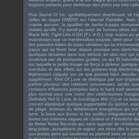
toujours partants pour distribuer des plans pas très cat
Puis
Sound Of Us
, synthétiquement divertissant, vit 
celles du ripper
OWENS
sur l’éternel
Painkiller
. Avec 
crainte aucune, la qualifier de barbe-à-papa monume
niaises qu’elle. Il y aurait pu avoir de bonnes idées sur
Marie MAI
,
Fight Like A Girl (F.L.A.G.)
, trop ricaine au 
mainstream que ce marshmallow insipide, idem pour
I’
des pseudos-tubes du joyau céruléen qui se trémoussait
papys qui lui firent face depuis presque une demi-he
quelques sésames dans son stetson en skaï noir qui ne
soutenue par de puissantes grattes, ce qui fît naturell
sur laquelle la petite troupe se força à délivrer quelq
overdubs et des effets sur les guitares trop électroni
légèrement calquée sur ce que pouvait faire Jennife
supplément.
Kind Of Love
se distingua par son original
parfois pluvieux des relations amoureuses, tandis qu
certaines influences pompées dans le hard rock sevent
plus normal pour une cover des célébrissimes frangi
Definitely Not In Love
, le lourdingue
War Cry
et sa bass
concert alambiqué quoique supportable du quintet, asso
de plage, victimes du déferlement énergétique qui eut 
terre, la bave aux lèvres et les oreilles intégralemen
toutes ces intenses vagues de chaleur et d’émotions div
de Better Noise Records qui, sans opposer de résistance
strip-poker, acceptèrent de signer ces zicos dès le pr
aux jeunes gens qui sautèrent au plafond sans se cogner
la musique qui crashe tout sur son passage. Ces dernie