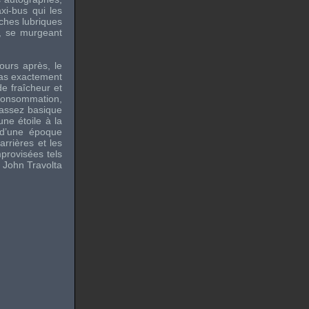
xi-bus qui les
rches lubriques
a, se murgeant
ours après, le
 pas exactement
e fraîcheur et
 consommation,
 assez basique
ne étoile à la
 d’une époque
rrières et les
provisées tels
 John Travolta