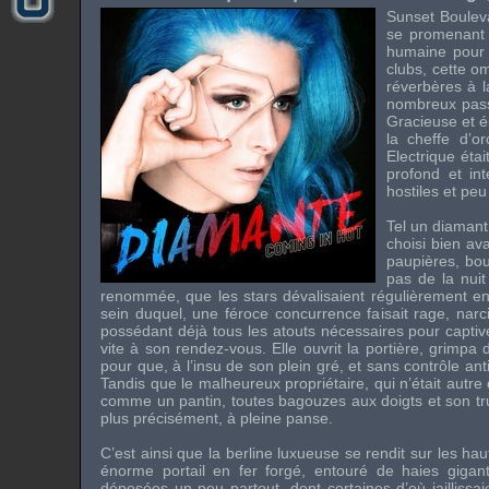
Sunset Bouleva
se promenant 
humaine pour p
clubs, cette o
réverbères à 
nombreux passan
Gracieuse et él
la cheffe d’o
Electrique éta
profond et in
hostiles et pe
Tel un diamant 
choisi bien ava
paupières, bou
pas de la nui
renommée, que les stars dévalisaient régulièrement en 
sein duquel, une féroce concurrence faisait rage, narc
possédant déjà tous les atouts nécessaires pour captiver
vite à son rendez-vous. Elle ouvrit la portière, grimpa
pour que, à l’insu de son plein gré, et sans contrôle anti
Tandis que le malheureux propriétaire, qui n’était autre
comme un pantin, toutes bagouzes aux doigts et son tru
plus précisément, à pleine panse.
C’est ainsi que la berline luxueuse se rendit sur les ha
énorme portail en fer forgé, entouré de haies gigant
déposées un peu partout, dont certaines d’où jaillissa