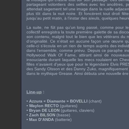
partageant volontiers des selfies avec les ancêtres, p
attendait sagement tel une image dans la ruelle adjacen
plus tôt dans la nuit noire. Et foncèrent tout droit
jusqu’au petit matin, à l’instar des aïeuls, quelques he
La suite, ne fût pas qu’un long passé, comme pour les
collectif enregistra la toute première galette de sa di
son contenu, malgré tout le bien que les vétérans du 
d’originalité. Ce n’était en aucune façon une œuvre 
celle-ci s’écoula en un rien de temps auprès des indiv
dans l’ensemble, comme prévu. Depuis ce paraphe inespé
Hollywood Walk Of Fame, attirant ainsi de nouveaux
insouciante durant laquelle les mecs roulaient en Chevr
filles n’avaient d’yeux que pour le légendaire
Elvis PR
des Sandy Olsson et des Danny Zuko, magnifiquement i
dans le mythique Grease. Ainsi débuta une nouvelle ère 
Line-up
:
•
Azzura « Diamante » BOVELLI
(chant)
•
Waylon RECTO
(guitares)
•
Bryan DE LEON
(guitares, claviers)
•
Zach BILSON
(basse)
•
Max D’ANDA
(batterie)