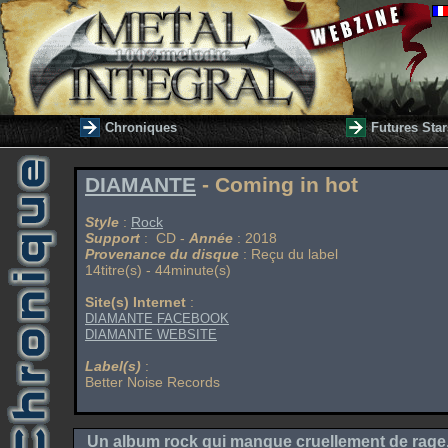
Chroniques
Futures Star
DIAMANTE
- Coming in hot
Style
:
Rock
Support
: CD -
Année
: 2018
Provenance du disque
: Reçu du label
14titre(s) - 44minute(s)
Site(s) Internet
:
DIAMANTE FACEBOOK
DIAMANTE WEBSITE
Label(s)
:
Better Noise Records
Un album rock qui manque cruellement de rage, de