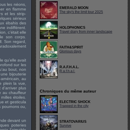
ous les néons,
EMERALD MOON
rmer en flamme
The sky's the limit tour 2025
 et les strip-
elques sérieux
eux ébahis des
ne indifférent.
HOLOPHONICS
Travel diary from inner landscape
n, c’était elle
 de son corps.
ll. Son regard,
paradoxalement
FAITH&SPIRIT
Glorious days
le qu’elle avait
profond sur les
R.A.F.H.A.L.
u’au bout, non
R.a.f.h.a.l.
une bijouterie
-américain, au
 plein la vue,
 d’arriver plus
Chroniques du même auteur
e au chauffeur
milles étoiles.
ue et gesticula
ELECTRIC SHOCK
Trapped in the city
ns poumons ou,
mande devant un
STRATOVARIUS
iques poteries
Survive
rcia l’aimable