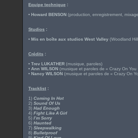
Equipe technique
:
•
Howard BENSON
(production, enregistrement, mixage
Studios
:
•
Mis en boîte aux studios West Valley
(Woodland Hill
Crédits
:
•
Trev LUKATHER
(musique, paroles)
•
Ann WILSON
(musique et paroles de « Crazy On You 
•
Nancy WILSON
(musique et paroles de « Crazy On Yo
Tracklist
:
1)
Coming In Hot
2)
Sound Of Us
3)
Had Enough
4)
Fight Like A Girl
5)
I’m Sorry
6)
Haunted
7)
Sleepwalking
8)
Bulletproof
9)
Kind Of Love