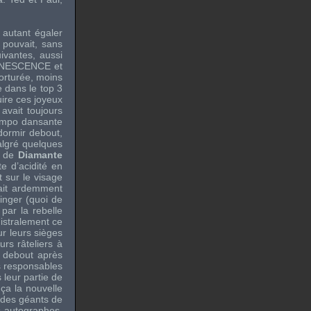
 autant égaler
 pouvait, sans
ivantes, aussi
NESCENCE
et
torturée, moins
e dans le top 3
ire ces joyeux
avait toujours
empo dansante
dormir debout,
algré quelques
e de
Diamante
e d’acidité en
t sur le visage
it ardemment
inger (quoi de
 par la rebelle
gistralement ce
r leurs sièges
rs râteliers à
t debout après
es responsables
 leur partie de
ça la nouvelle
e des géants de
s autographes,