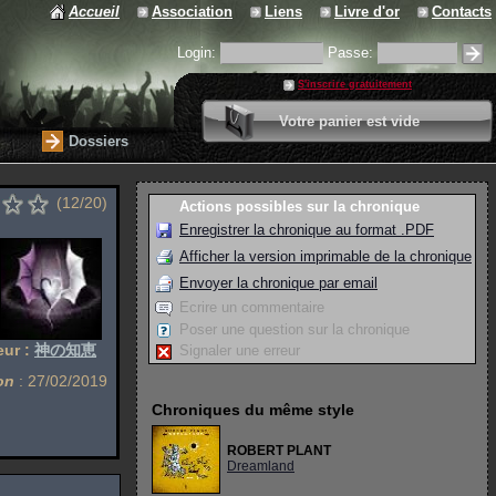
Accueil
Association
Liens
Livre d'or
Contacts
Login:
Passe:
S'inscrire gratuitement
0 article
Votre panier est vide
Valider votre panier
Dossiers
(12/20)
Actions possibles sur la chronique
Enregistrer la chronique au format .PDF
Afficher la version imprimable de la chronique
Envoyer la chronique par email
Ecrire un commentaire
Poser une question sur la chronique
eur :
神の知恵
Signaler une erreur
on
: 27/02/2019
Chroniques du même style
ROBERT PLANT
Dreamland