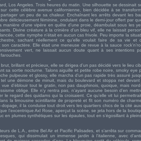
rd, Los Angeles. Trois heures du matin. Une silhouette se dessinait s
sur cette célèbre avenue californienne, bien décidée à se transfo
artager un peu de sa chaleur. Enchaînant les arrêts devant les bars
mbre délicieusement féminine, ondulant dans le demi-jour offert par qu
la manière d’une vipère en quête d’une proie, déambulait sous les y
ts. Divine créature à la crinière d’un bleu vif, elle ne laissait person
ancée, cette nymphe n’était en aucun cas frivole. Peu importe la situatio
rchestre, sachant réellement ce qu’elle voulait faire de sa vie et
it son caractère. Elle était une meneuse de revue à la sauce rock’n’ro
tensivement vert, ne laissait aucun doute quant à ses intentions 
u farouches.
brut, brillant et précieux, elle se dirigea d’un pas décidé vers le lieu cib
nt sa sortie nocturne. Talons aiguille et petite robe noire, smoky eye 
che pulpeuse et glossy, elle marcha d’un pas rapide très assuré jusq
t tel une démone de minuit, mais du boulevard et stoppa net devant 
vue d’éblouir tout le gratin, non pas dauphinois, quoique, mais nord
issisme oblige. Elle n’y rentra pas, n’ayant aucune besoin d’en mettre
 le regard des quidams qui la croisaient. Ce qu’elle vit lui permettrait
 dans la limousine scintillante de propreté et fît son numéro de charm
-dopage, il la conduise tout droit vers les quartiers chics de la cité aux 
 que l’excentrique Axl Rose, aperçut la scène, se jeta hors de la boutiq
c en plumes synthétiques sur les épaules, tout en s’égosillant à plei
uteurs de L.A., entre Bel Air et Pacific Palisades, et s’arrêta sur com
esques, qui dissimulait un immense jardin à l’italienne, avec d’ant
ient de maigres cascades d’eau. La bleuquine sortit du véhicule, reme