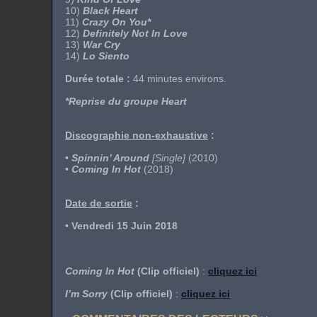
10)
Black Heart
11)
Crazy On You*
12)
Definitely Not In Love
13)
War Cry
14)
Lo Siento
Durée totale :
44 minutes environs.
*Reprise du groupe Heart
Discographie non-exhaustive
:
•
Spinnin’ Around
[Single]
(2010)
•
Coming In Hot
(2018)
Date de sortie
:
•
Vendredi 15 Juin 2018
Coming In Hot
(Clip officiel)
:
cliquez ici
I’m Sorry
(Clip officiel)
:
cliquez ici