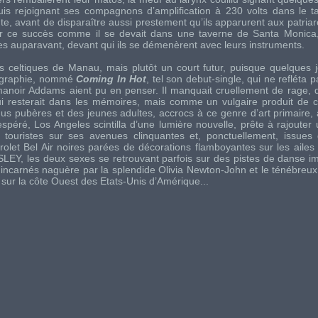
uis rejoignant ses compagnons d’amplification à 230 volts dans le ta
te, avant de disparaître aussi prestement qu’ils apparurent aux patria
 fêter ce succès comme il se devait dans une taverne de Santa Monic
ures auparavant, devant qui ils se démenèrent avec leurs instruments.
 celtiques de Manau, mais plutôt un court futur, puisque quelques j
scographie, nommé
Coming In Hot
, tel son debut-single, qui ne refléta
manoir Addams aient pu en penser. Il manquait cruellement de rage, d
qui resterait dans les mémoires, mais comme un vulgaire produit de
idus pubères et des jeunes adultes, accrocs à ce genre d’art primaire,
ré, Los Angeles scintilla d’une lumière nouvelle, prête à rajouter u
 touristes sur ses avenues clinquantes et, ponctuellement, issues
olet Bel Air noires parées de décorations flamboyantes sur les ailes a
ESLEY
, les deux sexes se retrouvant parfois sur des pistes de danse im
ncarnés naguère par la splendide Olivia Newton-John et le ténébreux
sur la côte Ouest des Etats-Unis d’Amérique...