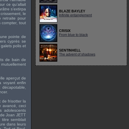
ur ce qu’allait
râtre s’extirpa
BLAZE BAYLEY
 crissement, le
Infinite entanglement
e retraite pour
s compter, tout
CRISIX
From blue to black
 une pointe de
iers cyprès se
galets polis et
SENTINHELL
The advent of shadows
ots de bain de
t mutuellement
lle aperçut de
a voyant enfin
t décapotable,
ncer.
 de frisotter la
e avancé, ceci
s adolescents
de
Joan JETT
 titre semblait
ure dans leurs
a. Ted et Paul,