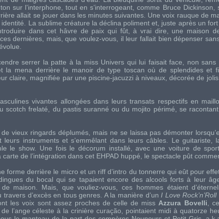
ton sur l’interphone, tout en s’interrogeant, comme Bruce Dickinson, s
carrière allait se jouer dans les minutes suivantes. Une voix rauque de ma
identité. La sublime créature la déclina poliment et, juste après un fort
s’introduire dans cet hâvre de paix qui fût, à vrai dire, une maison d
es dernières, mais, que voulez-vous, il leur fallait bien dépenser san
évolue.
dre serrer la patte à la miss Univers qui lui faisait face, non sans
 et la mena derrière le manoir de type toscan où de splendides et f
r claire, magnifiée par une piscine-jacuzzi à niveaux, décorée de jolis 
sculines vivantes allongées dans leurs transats respectifs en maill
u scotch frelaté, du pastis suranné ou du mojito périmé, se racontan
es de vieux ringards déplumés, mais ne se laissa pas démonter lorsqu’e
t leurs instruments et s’emmêlant dans leurs câbles. Le guitariste, l
anle le show. Une fois le décorum installé, avec une voiture de spor
r la carte de l’intégration dans cet EHPAD huppé, le spectacle pût comme
e forme derrière le micro et un riff d’intro du tonnerre qui eût pour effet
dingues du bocal qui se tapaient encore des alcools forts à leur âg
e de maison. Mais, que vouliez-vous, ces hommes étaient d’éternel
 travers d’excès en tous genres. A la manière d’un
I Love Rock’n’Roll
dont les voix sont assez proches de celle de miss
Azzura Bovelli
, ce
de l’ange céleste à la crinière curação, pointaient midi à quatorze he
t sous le manteau de la part des compères Nounours et Petit-Gris, a.k.