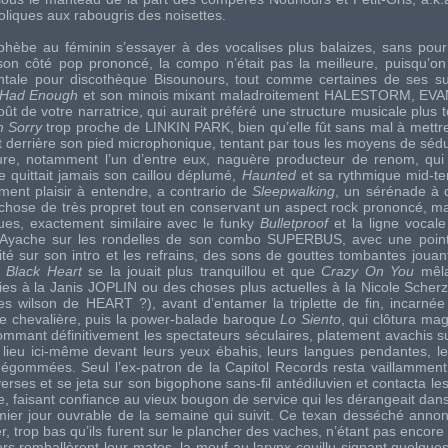
holiques aux rabougris des noisettes.
l’éphèbe au féminin s’essayer à des vocalises plus balaizes, sans pour
son côté pop prononcé, la compo n’était pas la meilleure, puisqu’on
ntale pour discothèque Bisounours, tout comme certaines de ses su
Had Enough
et son minois mixant maladroitement
HALESTORM
,
EVA
goût de votre narratrice, qui aurait préféré une structure musicale plus 
m Sorry
trop proche de
LINKIN PARK
, bien qu’elle fût sans mal à mettr
 derrière son pied microphonique, tentant par tous les moyens de sédu
ure, notamment l’un d’entre eux, naguère producteur de renom, qui 
 quittait jamais son caillou déplumé,
Haunted
et sa rythmique mid-t
ement plaisir à entendre, a contrario de
Sleepwalking
, un sérénade à 
ue chose de très propret tout en conservant un aspect rock prononcé, m
ques, exactement similaire avec le funky
Bulletproof
et la ligne vocal
r Ayache sur les rondelles de son combo
SUPERBUS
, avec une point
ité sur son intro et les refrains, des sons de gouttes tombantes jouan
e
Black Heart
se la jouait plus tranquillou et que
Crazy On You
mêla
ies à la
Janis JOPLIN
ou des choses plus actuelles à la Nicole Scherz
nes
wilson
de
HEART
?), avant d’entamer la triplette de fin, incarnée
e chevalière, puis la power-balade baroque
Lo Siento
, qui clôtura ma
mmant définitivement les spectateurs séculaires, platement avachis su
lieu ici-même devant leurs yeux ébahis, leurs langues pendantes, leu
t dégommées. Seul l’ex-patron de la Capitol Records resta vaillammen
erses et se jeta sur son bigophone sans-fil antédiluvien et contacta l
, faisant confiance au vieux bougon de service qui les dérangeait dans
emier jour ouvrable de la semaine qui suivit. Ce texan desséché annon
, trop bas qu’ils furent sur le plancher des vaches, n’étant pas encor
rs remballèrent leur matos, la meuf au larynx couillu signant quelque