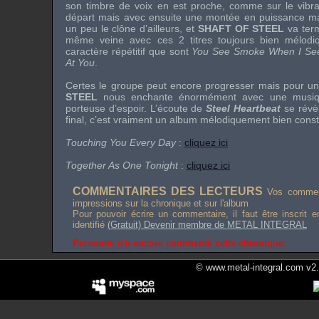
son timbre de voix en est proche, comme sur le vibr
départ mais avec ensuite une montée en puissance m
un peu le clône d’ailleurs, et
SHAFT OF STEEL
va term
même veine avec ces 2 titres toujours bien mélodi
caractère répétitif que sont
You See Smoke When I See
At You
.
Certes le groupe peut encore progresser mais pour un
STEEL
nous enchante énormément avec une musique
porteuse d’espoir. L’écoute de
Steel Heartbeat
se révèl
final, c’est vraiment un album mélodiquement bien constr
Touching You Every Day
:
cliquez ici
Together As One Tonight
:
cliquez ici
COMMENTAIRES DES LECTEURS
Vos comment
impressions sur la chronique et sur l'album
Pour pouvoir écrire un commentaire, il faut être inscrit 
identifié
(Gratuit) Devenir membre de METAL INTEGRAL
Personne n'a encore commenté cette chronique.
© www.metal-integral.com v2.5