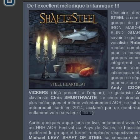
De l’excellent mélodique britannique !!!
L’histoire d
STEEL
a comm
groupe de
p
IRON MAIDE
BLIND GUAR
savoir le guita
vocaliste
Rob
rendus compt
pour la mus
groupes com
intégrèrent
musique alor
influences
met
groupe se sépar
pour voir une 
Andy COOP
VICKERS
(déjà présent à l’origine), le guitariste
A
claviériste
Chris SMURTHWAITE
. Le choix d’introdu
plus mélodiques et même volontairement
AOR
, se fait
autoproduit, sorti en 2014, acclamé par de nombreux
enflammé votre serviteur (
lire ici
).
Après quelques apparitions en
live
, notamment avec
V
au
HRH AOR Festival
au Pays de Galles, le bassist
quittèrent le groupe et furent remplacés respectiveme
Michael LEVY
.
SHAFT OF STEEL
se consacre alo