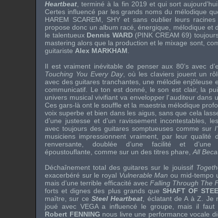
Heartbeat
, terminé à la fin 2019 et qui sort aujourd’hui
Certes influencé par les grands noms du mélodique q
HAREM SCAREM, SHY
et sans oublier leurs racines
propose donc un album racé, énergique, mélodique et d
le talentueux
Dennis WARD
(
PINK CREAM 69
) toujour
mastering
alors que la production et le mixage sont, c
guitariste
Alex MARKHAM
.
Il est vraiment inévitable de penser aux
80’s
avec d’e
Touching You Every Day
, où les claviers jouent un r
avec des guitares tranchantes, une mélodie enjôleuse e
communicatif. Le ton est donné, le son est clair, la pu
univers musical vivifiant va envelopper l’auditeur dans 
Ces gars-là ont le souffle et la maestria mélodique pro
voix superbe et bien dans les aigus, sans que cela las
d’une justesse et d’un ravissement incontestables, les 
avec toujours des guitares somptueuses comme sur
I
musiciens impressionnent vraiment, par leur qualité
renversante, doublée d’une facilité et d’une 
époustouflante, comme sur un des titres phare,
All Bec
Déchaînement total des guitares sur le jouissif
Togeth
exacerbéré sur le royal
Vulnerable Man
ou
mid-tempo
u
mais d’une terrible efficacité avec
Falling Through The 
forts et dignes des plus grands que
SHAFT OF STE
maître, sur ce
Steel Heartbeat
, éclatant de A à Z. Je n
joué avec
VEGA
a influencé le groupe, mais il faut
Robert FENNING
nous livre une performance vocale d