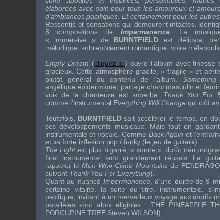
sont] abouties et inspirées, personnelles, mûries e
élaborées avec soin pour tous les amoureux et amoure
d’ambiances pacifiques. Et certainement pour les autres 
Ressentis et sensations qui demeurent intactes, identiq
8 compositions de
Impermanence
. La musique
« immersive » de
BURNTFIELD
est délicate, parf
mélodique, subrepticement romantique, voire mélancoli
Empty Dream
(
cliquez ici
) ouvre l’album avec finesse
gracieux. Cette atmosphère gracile, « fragile » et aér
plutôt général du contenu de l’album.
Something
angélique épidermique, partage chant masculin et fémini
voix de la chanteuse est superbe.
Thank You For E
comme l’instrumental
Everything Will Change
qui clôt av
Toutefois,
BURNTFIELD
sait accélérer le tempo, en do
ses développements musicaux. Mais tout en gardant
instrumentale et vocale. Comme
Back Again
et l’entraî
et sa forte inflexion pop / funky (le jeu de guitare).
The Light
est plus bigarré, « sonne » plutôt néo progress
final instrumental sont grandement réussis. La guit
rappeler le
Men Who Climb Mountains
de
PENDRAGO
suivant
Thank You For Everything
).
Quant au nuancé
Impermanence
, d’une durée de 9 mi
certaine vitalité, la suite du titre, instrumentale, s
pacifique, invitant à un merveilleux voyage aux motifs 
parallèles sont alors éligibles :
THE PINEAPPLE TH
PORCUPINE TREE
Steven WILSON
).