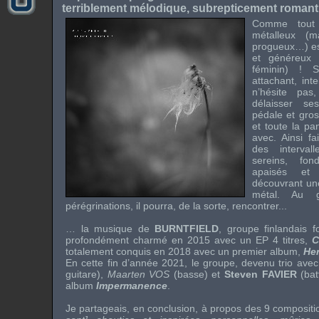
terriblement mélodique, subrepticement romanti
Comme tout 
métalleux (m
progueux…) est
et généreux 
féminin) ! 
attachant, inte
n’hésite pa
délaisser ses
pédale et gros
et toute la pa
avec. Ainsi fa
des interva
sereins, fo
apaisés et
découvrant une
métal. Au 
pérégrinations, il pourra, de la sorte, rencontrer...
… la musique de
BURNTFIELD
, groupe finlandais 
profondément charmé en 2015 avec un EP 4 titres,
C
totalement conquis en 2018 avec un premier album,
Her
En cette fin d’année 2021, le groupe, devenu trio ave
guitare),
Maarten VOS
(basse) et
Steven FAVIER
(bat
album
Impermanence
.
Je partageais, en conclusion, à propos des 9 composit