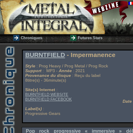
Chroniques
Futures Stars
BURNTFIELD
- Impermanence
Style
: Prog Heavy / Prog Metal / Prog Rock
Support
: MP3 -
Année
: 2021
Provenance du disque
: Reçu du label
8titre(s) - 36minute(s)
Site(s) Internet
:
BURNTFIELD WEBSITE
BURNTFIELD FACEBOOK
Date
Label(s)
:
Progressive Gears
Pop rock progressive « immersive » délic