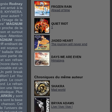
signée
Rodney
FROZEN RAIN
est arrivé à la
Ahead of time
69
,
KHYMERA
,
 pour autant ?
 l'image de la
ure"
MAGNUM
QUIET RIOT
1
 proche de la
son et surtout
ique. Attention
AGNUM
reste
JADED HEART
iff entêtant de
The journey will never end
 est soyeux et
" ballade
Walk
aussi partie de
DAYS WE ARE EVEN
 et son refrain
Himalaya
Encore dans le
issable est un
Un petit break
 Won't Let You
Chroniques du même auteur
tive. Le court
ord
. Le refrain
SHAKRA
ion une féerie
Mad world
élodique. Plus
LARKIN
y sont
ues sont la base
BRYAN ADAMS
a chanson. Cet
Live ! live ! live !
de l'univers de
ir qui vaut un