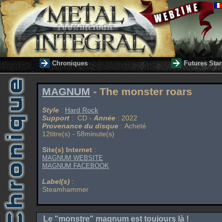
Chroniques
Futures Star
MAGNUM
- The monster roars
Style
:
Hard Rock
Support
: CD -
Année
: 2022
Provenance du disque
: Acheté
12titre(s) - 58minute(s)
Site(s) Internet
:
MAGNUM WEBSITE
MAGNUM FACEBOOK
Label(s)
:
Steamhammer
Le "monstre" magnum est toujours là !