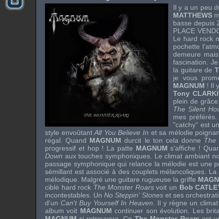
Il y a un peu
MATTHEWS
m
basse depuis 
PLACE VEND
Le hard rock m
pochette l'atm
demeure mais 
fascination. J
la guitare de
T
je vous prom
MAGNUM
! Il
Tony CLARK
plein de grâce
The Silent Ho
mes préférés.
"catchy" est u
style envoûtant
All You Believe In
et sa mélodie poignant
régal. Quand
MAGNUM
durcit le ton cela donne
The 
progressif et hop ! La patte
MAGNUM
s'affiche ! Qua
Down
aux touches symphoniques. Le climat ambiant n
passage symphonique qui relance la mélodie est une peti
sémillant est associé à des couplets mélancoliques. La 
mélodique. Malgré une guitare rugueuse la griffe
MAG
ciblé hard rock
The Monster Roars
voit un
Bob CATLE
incontestables. Un
No Steppin' Stones
et ses orchestratio
d'un
Can't Buy Yourself In Heaven
. Il y règne un clim
album voit
MAGNUM
continuer son évolution. Les brita
MAGNUM
si retrouvera. Ce
The Monster Roars
est un