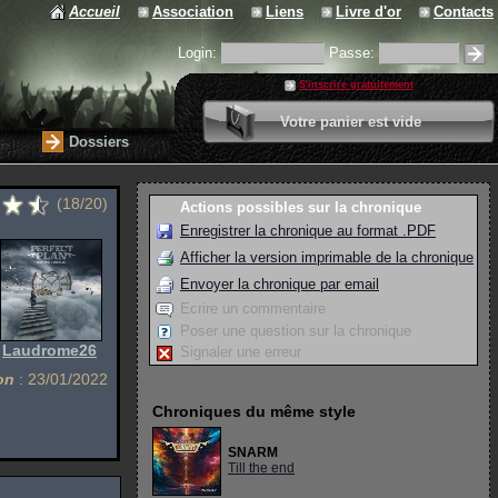
Accueil
Association
Liens
Livre d'or
Contacts
Login:
Passe:
S'inscrire gratuitement
0 article
Votre panier est vide
Valider votre panier
Dossiers
(18/20)
Actions possibles sur la chronique
Enregistrer la chronique au format .PDF
Afficher la version imprimable de la chronique
Envoyer la chronique par email
Ecrire un commentaire
Poser une question sur la chronique
:
Laudrome26
Signaler une erreur
on
: 23/01/2022
Chroniques du même style
SNARM
Till the end