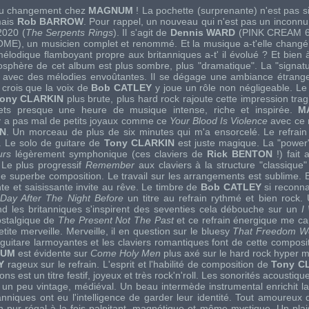
 du changement chez
MAGNUM
! La pochette (surprenante) n'est pas 
ais
Rob BARROW
. Pour rappel, un nouveau qui n'est pas un inconnu 
2020 (
The Serpents Rings
). Il s'agit de
Dennis WARD
(
PINK CREAM 
OME
), un musicien complet et renommé. Et la musique a-t'elle changé
élodique flamboyant propre aux britanniques a-t' il évolué ? Et bien à
osphère de cet album est plus sombre, plus "dramatique". La "signat
avec des mélodies envoûtantes. Il se dégage une ambiance étrange
e crois que la voix de
Bob CATLEY
y joue un rôle non négligeable. Le 
ony CLARKIN
plus brute, plus hard rock rajoute cette impression trag
ets presque une heure de musique intense, riche et inspirée.
M
 y a pas mal de petits joyaux comme ce
Your Blood Is Violence
avec ce r
IN
. Un morceau de plus de six minutes qui m'a ensorcelé. Le refrain
. Le solo de guitare de
Tony CLARKIN
est juste magique. La "power
urs
légèrement symphonique (ces claviers de
Rick BENTON
!) fait 
 Le plus progressif
Remember
aux claviers à la structure "classique"
ne superbe composition. Le travail sur les arrangements est sublime. 
e et saisissante invite au rêve. Le timbre de
Bob CATLEY
si reconna
Day After The Night Before
un titre au refrain rythmé et bien rock. 
nd les britanniques s'inspirent des seventies cela débouche sur un
I
ostalgique de
The Present Not The Past
et ce refrain énergique me cap
te merveille. Merveille, il en question sur le bluesy
That Freedom W
guitare larmoyantes et les claviers romantiques font de cette composit
NUM
est évidente sur
Come Holy Men
plus axé sur le hard rock hyper m
Y
rageux sur le refrain. L'esprit et l'habilité de composition de
Tony C
ns est un titre festif, joyeux et très rock'n'roll. Les sonorités acoustiq
at un peu vintage, médiéval. Un beau intermède instrumental enrichit l
nniques ont eu l'intelligence de garder leur identité. Tout amoureux 
 pur régal à la fois palpitant, magnétique et même mystique. Un plais