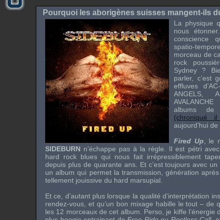
Pourquoi les aborigènes suisses mangent-ils 
La physique qu
nous étonner
conscience q
spatio-tempor
morceau de ca
rock poussié
Sydney ? Bie
parler, c’est 
effluves d’
AC
ANGELS
,
A
AVALANCHE
v
albums d
(chroniqué i
aujourd’hui de
Fired Up
, le
SIDEBURN
n’échappe pas à la règle. Il est pétri avec
hard rock blues qui nous fait irrépressiblement tap
depuis plus de quarante ans. Et c’est toujours avec un g
un album qui permet la transmission, génération après 
tellement jouissive du hard marsupial.
Et ce, d’autant plus lorsque la qualité d’interprétation i
rendez-vous, et qu’un bon mixage habille le tout – de 
les 12 morceaux de cet album. Perso, je kiffe l’énergie
plus boogie entrainant de
Free Ride
ou
Restless Call
, 