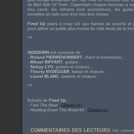
de
Bad Side Of Town
. Cependant chaque morceau a sa 
très carré, les refrains sont accrocheurs, les guita
envolées en solo sont d’un très bon niveau.
Fired Up
plaira à coup sûr aux hardos de souche et p
pour attirer un public plus novice du côté blues de la for
***
SIDEBURN
est composé de :
-
Roland PIERREHUMBERT
, chant et harmonica ;
-
Mikael RIFFART
, guitare ;
-
Sickyy LYO
, guitare et chœurs ;
-
Thierry NYDEGGER
, basse et chœurs ;
-
Lionel BLANC
, batterie et chœurs.
***
Extraits de
Fired Up
:
-
Feel The Heat
:
Cliquez ici !
-
Heading Down The Road 69
:
Cliquez ici !
COMMENTAIRES DES LECTEURS
Vos comment