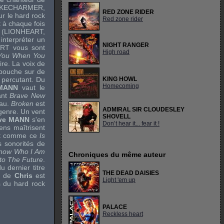
KECHARMER
,
RED ZONE RIDER
ur le hard rock
Red zone rider
 à chaque fois
 (
LIONHEART
,
 interpréter un
NIGHT RANGER
ART
vous sont
High road
ll You When You
ire. La voix de
ouche sur de
t percutant. Du
KING HOWL
Homecoming
 MANN
vaut le
nant
Brave New
eau.
Broken
est
ADMIRAL SIR CLOUDESLEY
 genre. Un vent
SHOVELL
ve MANN
s'en
Don’t hear it... fear it !
ens maîtrisent
out comme ce
Is
s sonorités de
Know Who I Am
Chroniques du même auteur
to The Future
.
du dernier titre
THE DEAD DAISIES
x de
Chris
est
Light 'em up
 du hard rock
PALACE
Reckless heart