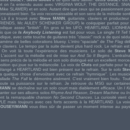
t on l'a entendu aussi avec
VIRGINIA WOLF
,
THE DISTANCE
,
SNA
Mike SLAMER
) et en solo. Autant dire que ceux qui se passionnent po
onnaissent bien. Sa voix reconnaissable et son sens de la mélodie sont
r. Là il a trouvé avec
Steve MANN
, guitariste, claviers et producteur
RIENDS
,
Mc AULEY SCHENKER GROUP
) le coéquipier parfait pour
odique assez "british". En gros si les
UFO
,
HEARTLAND
,
LIONHE
rois que ce
Is Anybody Listening
est fait pour vous. Le single
I'll Te
ique, avec cette touche de guitares très "classic" rock a de quoi sédu
amène de belles colorations bluesy. L'intro "spaciale" de
The Flag
déb
e claviers. Le tempo par la suite devient plus hard rock. Le refrain es
 On voit là toute l'expérience des musiciens. Le solo de
Steve
 L'accent sur la mélodie est de mise sur
And So It Begins
. L’entraî
sens précis de la mélodie et son solo distingué est un excellent morc
sition qui joue sur la mélancolie. La voix de
Chris
est parfaite pour le
élangé a
HEARTLAND
est bien présent sur le refrain. Sur le solo
Ste
 quelque chose d’envoûtant avec ce refrain "hymnique". Les musici
ballade
The Fall
le démontre aisément. C'est vraiment bien foutu. T
oute sa puissance sur le refrain. Je retrouve du
MSG
sur certaine
 MANN
se déchaîne sur un solo court mais diablement efficace. Un
I 
anter sur ses albums solos
Rhyme And Reason
,
Dream Machine
ou
In
nt la remarquable chanson
No Second Chances
. La curiosité vient 
PLE
mais toujours avec ces forts accents à la
HEARTLAND
. La voi
e
OUSEY/MANN
vous êtes sûr de passer un moment intense au pays