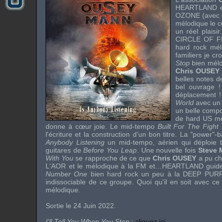
HEARTLAND
e
OZONE
(avec
mélodique le c
un réel plaisi
CIRCLE OF F
hard rock mél
familiers je c
Stop
bien mélod
Chris OUSEY
belles notes d
bel ouvrage !
déplacement !
World
avec un 
un belle compo
de hard US m
donne à cœur joie. Le mid-tempo
Built For The Fight
a
l'écriture et la construction d'un bon titre. La "power"-
Anybody Listening
un mid-tempo, aérien qui déploie t
guitares de
Before You Leap
. Une nouvelle fois
Steve
With You
se rapproche de ce que
Chris OUSEY
a pu ch
L'AOR et le mélodique à la
FM
et…
HEARTLAND
guide
Number One
bien hard rock un peu à la
DEEP PUR
indissociable de ce groupe. Quoi qu'il en soit avec c
mélodique.
Sortie le 24 Juin 2022.
I'll Tell You When You Stop
:
cliquez ici