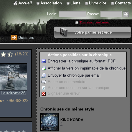
Accueil
Association
Liens
Livre d'or
Contacts
Login:
Passe:
S'inscrire gratuitement
0 article
Votre panier est vide
Valider votre panier
Dossiers
(18/20)
Actions possibles sur la chronique
Enregistrer la chronique au format .PDF
Afficher la version imprimable de la chronique
Envoyer la chronique par email
Ecrire un commentaire
Poser une question sur la chronique
:
Laudrome26
Signaler une erreur
on
: 09/06/2022
Chroniques du même style
KING KOBRA
2
le chanteur de