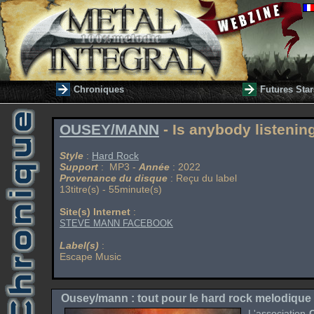
Chroniques
Futures Star
OUSEY/MANN
- Is anybody listenin
Style
:
Hard Rock
Support
: MP3 -
Année
: 2022
Provenance du disque
: Reçu du label
13titre(s) - 55minute(s)
Site(s) Internet
:
STEVE MANN FACEBOOK
Label(s)
:
Escape Music
Ousey/mann : tout pour le hard rock melodique 
L'association