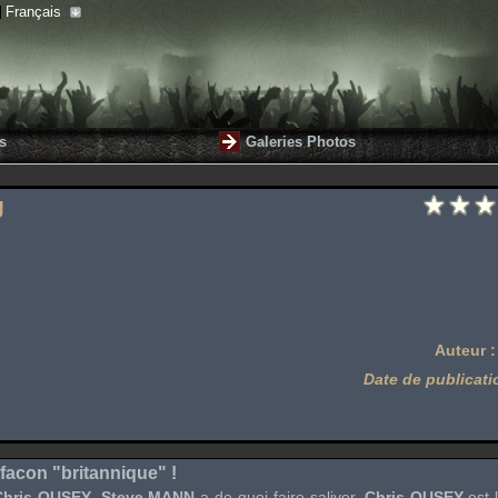
Français
s
Galeries Photos
g
Auteur 
Date de publicati
facon "britannique" !
Chris OUSEY
,
Steve MANN
a de quoi faire saliver.
Chris OUSEY
est 