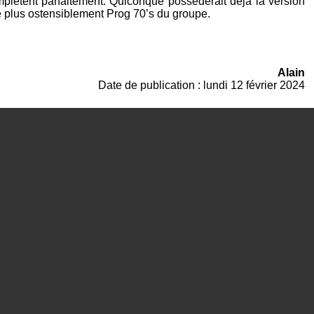
plètent parfaitement. Quiconque posséderait déjà la version
 le plus ostensiblement Prog 70’s du groupe.
Alain
Date de publication : lundi 12 février 2024