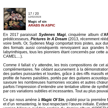
17 / 20
12/02/2024
Magic of sin
ARABS IN ASPIC
En 2017 paraissait
Sydenes Magi
, cinquième album d’
A
prédécesseurs,
Pictures In A Dream
(2013, récemment rééd
voire brefs. Or, Sydenes Magi comportait trois pistes, aux d
des formats aussi conséquents renvoyaient aux grandes he
labyrinthiques, tous les pionniers étant concernés par cette 
CAMEL
…).
Comme il fallait s’y attendre, les trois compositions de ce
complémentaires. Ne cédant aucunement à la démonstration 
des parties puissantes et lourdes, grâce à des riffs massifs
profite de havres paisibles, portés par des guitares acoust
savoure les nombreuses harmonies vocales et autres chœurs 
parfois l’impression d’entendre une tentative ultime de synth
par ces variations subtiles et incessantes. Tout au plus pouv
Ce qui nous amène à
Magic Of Sin
, publié pour la première 
et d’un remastering, le tout respectant l’œuvre initiale. Evid