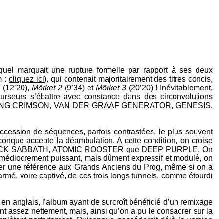
equel marquait une rupture formelle par rapport à ses deux
m :
cliquez ici
), qui contenait majoritairement des titres concis,
i
(12’20),
Mörket 2
(9’34) et
Mörket 3
(20’20) ! Inévitablement,
urseurs s’ébattre avec constance dans des circonvolutions
ING CRIMSON
,
VAN DER GRAAF GENERATOR
,
GENESIS
,
uccession de séquences, parfois contrastées, le plus souvent
nque accepte la déambulation. A cette condition, on croise
CK SABBATH
,
ATOMIC ROOSTER
que
DEEP PURPLE
. On
t médiocrement puissant, mais dûment expressif et modulé, on
fier une référence aux Grands Anciens du Prog, même si on a
armé, voire captivé, de ces trois longs tunnels, comme étourdi
ée en anglais, l’album ayant de surcroît bénéficié d’un remixage
ent assez nettement, mais, ainsi qu’on a pu le consacrer sur la