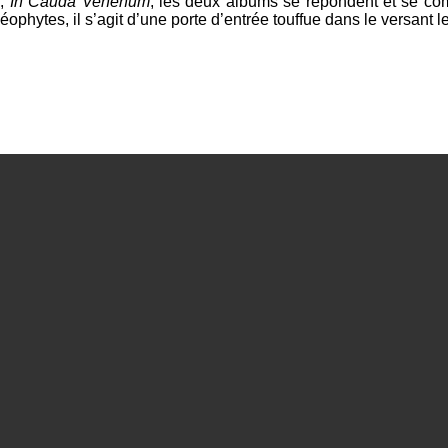
H
,
In Cauda Venenum
, les deux albums se répondent et se com
néophytes, il s’agit d’une porte d’entrée touffue dans le versant