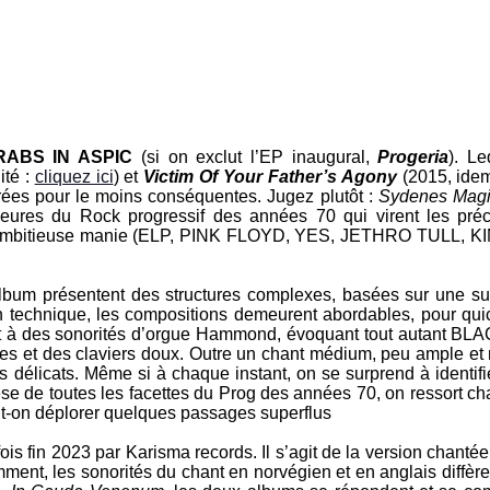
RABS IN ASPIC
(si on exclut l’EP inaugural,
Progeria
). L
ité :
cliquez ici
) et
Victim Of Your Father’s Agony
(2015, ide
urées pour le moins conséquentes. Jugez plutôt :
Sydenes Mag
ures du Rock progressif des années 70 qui virent les préc
ambitieuse manie (
ELP
,
PINK FLOYD
,
YES
,
JETHRO TULL
,
K
t album présentent des structures complexes, basées sur une s
technique, les compositions demeurent abordables, pour quico
 et à des sonorités d’orgue Hammond, évoquant tout autant
BLA
iques et des claviers doux. Outre un chant médium, peu ample e
délicats. Même si à chaque instant, on se surprend à identi
èse de toutes les facettes du Prog des années 70, on ressort ch
ait-on déplorer quelques passages superflus
fois fin 2023 par
Karisma records
. Il s’agit de la version chant
emment, les sonorités du chant en norvégien et en anglais diffèr