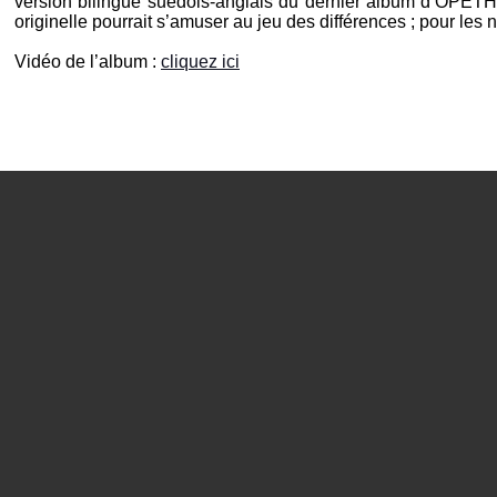
version bilingue suédois-anglais du dernier album d’
OPET
originelle pourrait s’amuser au jeu des différences ; pour les 
Vidéo de l’album :
cliquez ici