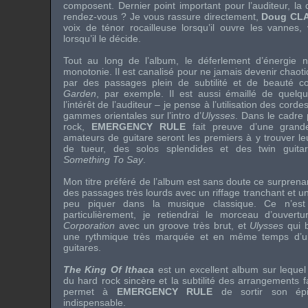
composent. Dernier point important pour l’auditeur, la 
rendez-vous ? Je vous rassure directement,
Doug CL
voix de ténor rocailleuse lorsqu’il ouvre les vanne
lorsqu’il le décide.
Tout au long de l’album, le déferlement d’énergie 
monotonie. Il est canalisé pour ne jamais devenir chaotiq
par des passages plein de subtilité et de beauté
Garden
, par exemple. Il est aussi émaillé de quelqu
l’intérêt de l’auditeur – je pense à l’utilisation des corde
gammes orientales sur l’intro d’
Ulysses
. Dans le cadre 
rock,
EMERGENCY RULE
fait preuve d’une grande 
amateurs de guitare seront les premiers à y trouver le
de tueur, des solos splendides et des twin guit
Something To Say
.
Mon titre préféré de l’album est sans doute ce surpren
des passages très lourds avec un riffage tranchant et u
peu piquer dans la musique classique. Ce n’est
particulièrement, je retiendrai le morceau d’ouvert
Corporation
avec un groove très brut, et
Ulysses
qui b
une rythmique très marquée et en même temps d’u
guitares.
The King Of Ithaca
est un excellent album sur lequel l
du hard rock sincère et la subtilité des arrangements fa
permet à
EMERGENCY RULE
de sortir son ép
indispensable.