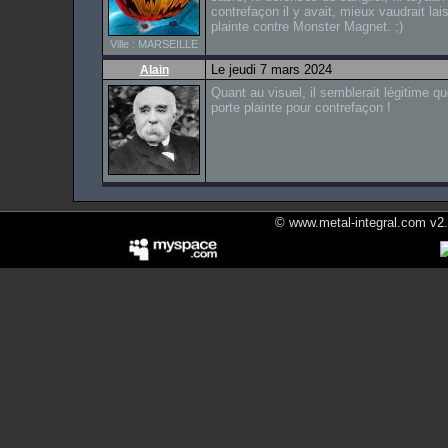
contrefaçon il y avait, mieux vaudrait la
plainte contre Monster Magnet. ;)
Ville : MARSEILLE
Le jeudi 7 mars 2024
Alain
Quant au visuel, il semblerait légit
porte plainte pour contrefaçon !
© www.metal-integral.com v2.5