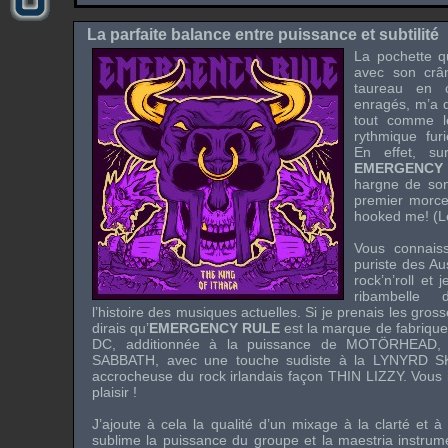
La parfaite balance entre puissance et subtilité
La pochette qu
avec son crâ
taureau en 
enragés, m’a d
tout comme l
rythmique furi
En effet, s
EMERGENCY
hargne de son
premier morc
hooked me! (Le
Vous connais
puriste des Aus
rock’n’roll et 
ribambelle 
l’histoire des musiques actuelles. Si je prenais les gros
dirais qu’
EMERGENCY RULE
est la marque de fabrique
DC
, additionnée à la puissance de
MOTÖRHEAD
,
SABBATH
, avec une touche sudiste à la
LYNYRD S
accrocheuse du rock irlandais façon
THIN LIZZY
. Vous
plaisir !
J’ajoute à cela la qualité d’un mixage à la clarté et à
sublime la puissance du groupe et la maestria instrum