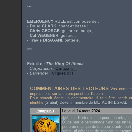
***
EMERGENCY RULE
est composé de :
-
Doug CLARK
, chant et basse ;
-
Chris GEORGE
, guitare et banjo ;
-
Cal WEGENER
, guitare ;
-
Travis DRAGANI
, batterie.
***
Extrait de
The King Of Ithaca
:
-
Corporation
:
Cliquez ici !
-
Bartender
:
Cliquez ici !
COMMENTAIRES DES LECTEURS
Vos comment
impressions sur la chronique et sur l'album
Pour pouvoir écrire un commentaire, il faut être inscrit 
identifié
(Gratuit) Devenir membre de METAL INTEGRAL
Le jeudi 14 mars 2024
Pumpkin-T
@Alain : Porter plainte pour contrefaçon 
D'une part le personnage n'est pas un ta
porte un masque de taureau, d'autre part i
sabre, ni défenses de sanglier, ni tuyau