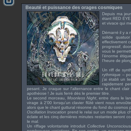
Beauté et puissance des orages cosmiques
Depuis ma jeune
étant
RED EYE
et vivace qui 
Démarré il y a
solide quatuor
effectivement co
progressif, doo
vous le permett
l’énorme étiqu
l’heure de plon
Un riff de synt
rythmique – po
j’ai établi un 
rapidement per
pesant. Je craque sur l’alternance entre le chant clair
apothéose ! Je suis ferré dès le premier titre.
Le second morceau,
Moonless Night
, entre dans le la
virage à 2’00 lorsqu’un clavier flûté vient nous envoû
alors que le chant guttural résonne du fond du cosmos p
Oscillation Invocation
prend le relai sur un mode plus c
éclate et les cinq dernières minutes restantes seront
le mal.
Un riffage volontariste introduit
Collective Unconsciou
nombreuses variations. En son centre, un passage mys