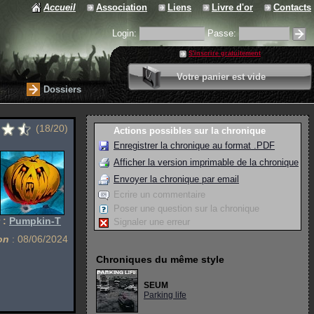
Accueil
Association
Liens
Livre d'or
Contacts
Login:
Passe:
S'inscrire gratuitement
0 article
Votre panier est vide
Valider votre panier
Dossiers
(18/20)
Actions possibles sur la chronique
Enregistrer la chronique au format .PDF
Afficher la version imprimable de la chronique
Envoyer la chronique par email
Ecrire un commentaire
Poser une question sur la chronique
 :
Pumpkin-T
Signaler une erreur
on
: 08/06/2024
Chroniques du même style
SEUM
Parking life