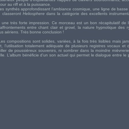
r au riff et à la puissance.
es synthés approfondissant l’ambiance cosmique, une ligne de basse 
n classeront
Heliosphere
dans la catégorie des excellents instrumen
une très forte impression. Ce morceau est un bon récapitulatif de l
frontements entre chant clair et growl, la nature hypnotique des r
lus aériens. Très bonne conclusion !
s compositions sont solides, variées, à la fois très lisibles mais jam
, l’utilisation totalement adéquate de plusieurs registres vocaux et d
iller de poussiéreux souvenirs, ni sombrer dans la moindre mièvrerie
lle. L’album bénéficie d’un son actuel qui permet le dialogue entre le