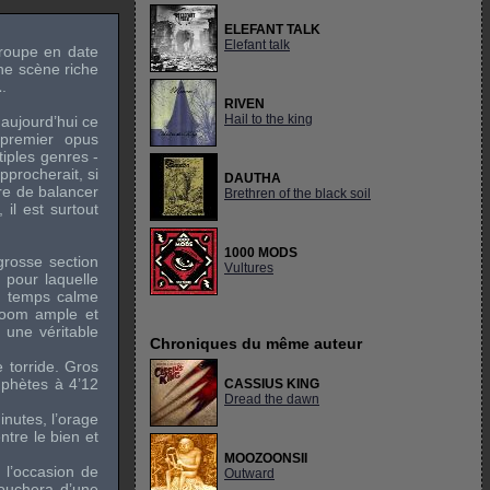
ELEFANT TALK
Elefant talk
groupe en date
ne scène riche
L
.
RIVEN
Hail to the king
 aujourd’hui ce
 premier opus
tiples genres -
procherait, si
DAUTHA
eure de balancer
Brethren of the black soil
il est surtout
1000 MODS
grosse section
Vultures
 pour laquelle
un temps calme
doom ample et
 une véritable
Chroniques du même auteur
e torride. Gros
mphètes à 4’12
CASSIUS KING
Dread the dawn
nutes, l’orage
tre le bien et
MOOZOONSII
 l’occasion de
Outward
couchera d’une