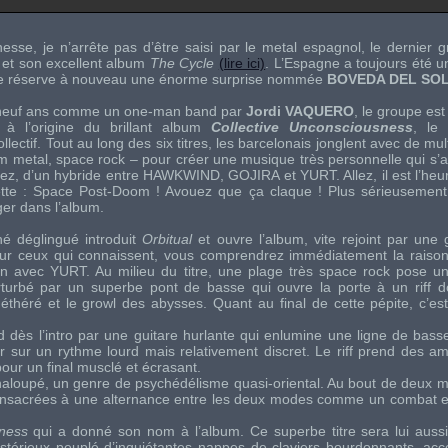
sse, je n’arrête pas d’être saisi par le metal espagnol, le dernier 
et son excellent album
The Cycle
(lire ici)
. L’Espagne a toujours été u
me réserve à nouveau une énorme surprise nommée
BOVEDA DEL SO
 neuf ans comme un one-man band par
Jordi VAQUERO
, le groupe est
 à l’origine du brillant album
Collective Unconsciousness
, le
llectif. Tout au long des six titres, les barcelonais jonglent avec de mul
m metal, space rock – pour créer une musique très personnelle qui s’ap
ez, d’un hybride entre
HAWKWIND
,
GOJIRA
et
YURT
. Allez, il est l’h
ette : Space Post-Doom ! Avouez que ça claque ! Plus sérieusement, 
ger dans l’album.
hé déglingué introduit
Orbitual
et ouvre l’album, vite rejoint par une 
ur ceux qui connaissent, vous comprendrez immédiatement la raison
lien avec
YURT
. Au milieu du titre, une plage très space rock pose 
turbé par un superbe pont de basse qui ouvre la porte à un riff 
 éthéré et le growl des abysses. Quant au final de cette pépite, c’est
rd dès l’intro par une guitare hurlante qui enlumine une ligne de bass
ter sur un rythme lourd mais relativement discret. Le riff prend des a
our un final musclé et écrasant.
haloupé, un genre de psychédélisme quasi-oriental. Au bout de deux mi
 consacrées à une alternance entre les deux modes comme un combat en
sness
qui a donné son nom à l’album. Ce superbe titre sera lui aussi
térieux peuplé d’inquiétantes nappes de claviers bourdonnants, ac