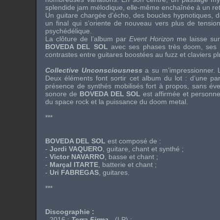
splendide jam mélodique, elle-même enchaînée à un retou
Un guitare chargée d’écho, des boucles hypnotiques, d
un final qui s’oriente de nouveau vers plus de tensio
psychédélique.
La clôture de l’album par
Event Horizon
me laisse sur 
BOVEDA DEL SOL
avec ses phases très doom, ses af
contrastes entre guitares boostées au fuzz et claviers p
Collective Unconsciousness
a su m’impressionner. Le
Deux éléments font sortir cet album du lot : d’une part
présence de synthés mobilisés fort à propos, sans éve
sonore de
BOVEDA DEL SOL
est affirmée et personne
du space rock et la puissance du doom metal.
***
BOVEDA DEL SOL
est composé de :
-
Jordi VAQUERO
, guitare, chant et synthé ;
-
Victor NAVARRO
, basse et chant ;
-
Marçal ITARTE
, batterie et chant ;
-
Uri FABREGAS
, guitares.
***
Discographie :
- 2016 :
Terra Firma
- (LP) ;