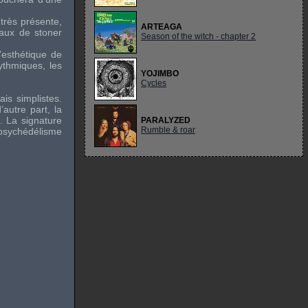
très présente,
ARTEAGA
taux de stoner
Season of the witch - chapter 2
’esthétique de
ythmiques, les
YOJIMBO
Cycles
ais simplistes.
’autre part, la
. La signature
PARALYZED
Rumble & roar
 psychédélisme