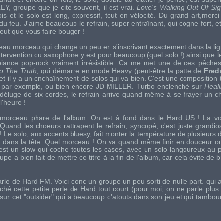
LEY
, groupe que je cite souvent, il est vrai.
Love's Walking Out Of Sig
is et le solo est long, expressif, tout en vélocité. Du grand art,merc
du feu. J'aime beaucoup le refrain, super entraînant, qui cogne fort, et
eut que vous faire bouger !
eau morceau qui change un peu en s'inscrivant exactement dans la li
intervention du saxophone y est pour beaucoup (quel solo !) ainsi que l
ambiance pop-rock vraiment irrésistible. Ca me met une de ces pêche
o The Truth
, qui démarre en mode Heavy (peut-être la patte de
Fred
s et il y a un enchaînement de solos qui va bien. C'est une composition 
, par exemple, ou bien encore
JD MILLER
. Turbo enclenché sur
Heal
déluge de six cordes, le refrain arrive quand même à se frayer un c
l'heure !
 morceau phare de l'album. On est à fond dans le Hard US ! La voi
Quand les choeurs rattrapent le refrain, syncopé, c'est juste grandios
! Le solo, aux accents bluesy, fait monter la température de plusieurs de
trer dans la tête. Quel morceau ! On va quand même finir en douceur 
'est un slow qui coche toutes les cases, avec un solo langoureux au p
 a bien fait de mettre ce titre à la fin de l'album, car cela évite de b
rle de Hard FM. Voici donc un groupe un peu sorti de nulle part, qui a
iché cette petite perle de Hard tout court (pour moi, on ne parle plus
, sur cet "outsider" qui a beaucoup d'atouts dans son jeu et qui tambour