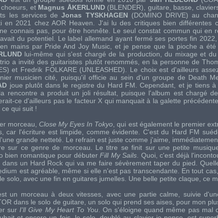
x choeurs, et
Magnus ÅKERLUND
(
BLENDER
), guitare, basse, clavier
nts les services de
Jonas TYSKHAGEN
(
DOMINO DRIVE
) au chan
ti en 2021 chez
AOR Heaven
. J'ai lu des critiques bien différentes
ne connais pas, pour être honnête. Le seul constat commun qui en res
avait du potentiel. Le label allemand ayant fermé ses portes fin 2022,
s en mains par
Pride And Joy Music
, et je pense que la pioche a été
RLUND
lui-même qui s'est chargé de la production, du mixage et du
 trio a invité des guitaristes plutôt renommés, en la personne de
Tho
ES
) et
Fredrik FOLKARE
(
UNLEASHED
). Le choix est d'ailleurs ass
nier musicien cité, puisqu'il officie au sein d'un groupe de Death Me
AD
joue plutôt dans le registre du Hard FM. Cependant, et je tiens à
 la rencontre a produit un joli résultat, puisque l'album est chargé d
erait-ce d'ailleurs pas le facteur X qui manquait à la galette précéden
ce qui suit !
mier morceau,
Close My Eyes In Tokyo
, qui est également le premier extr
cils, car l'écriture est limpide, comme évidente. C'est du Hard FM suédo
n d'une grande netteté. Le refrain est juste comme j'aime, immédiateme
e sur ce genre de morceau. Le titre se finit sur une petite musique 
iano bien romantique pour débuter
Fill My Sails
. Quoi, c'est déjà l'incont
ue dans un Hard Rock qui va me faire sévèrement taper du pied. Quelle
dium est agréable, même si elle n'est pas transcendante. En tout cas, el
ble solo, avec une fin en guitares jumelles. Une belle petite claque, ce 
'est un morceau à deux vitesses, avec une partie calme, suivie d'un
TOR
dans le solo de guitare, un solo qui prend ses aises, pour mon plus
ier sur
I'll Give My Heart To You
. On s'éloigne quand même pas mal d
uhait et encore un fois, le solo, doublé au clavier je pense, est supe