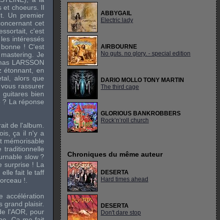
s et choeurs. Il
ABBYGAIL
t. Un premier
Electric lady
 concernant cet
sortait, c'est
 les intéressés
 bonne ! C'est
AIRBOURNE
No guts. no glory. - special edition
 mastering. Je
mas LARSSON
ez étonnant, en
tal, alors que
DARIO MOLLO TONY MARTIN
 vous rassurer
The third cage
e guitares bien
te ? La réponse
GLORIOUS BANKROBBERS
Rock’n’roll church
ait de l'album.
is, ça il n'y a
nt mémorisable
traditionnelle
Chroniques du même auteur
ournable slow ?
 surprise ! La
le fait le taff
DESERTA
Hard times ahead
morceau !.
e accélération
 grand plaisir.
DESERTA
e l'AOR, pour
Don't dare stop
rbe. Ca me fait