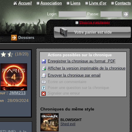
Accueil
Association
Liens
Livre d'or
Contacts
Login:
Passe:
S'inscrire gratuitement
0 article
Votre panier est vide
Valider votre panier
Dossiers
(18/20)
Actions possibles sur la chronique
Enregistrer la chronique au format .PDF
Afficher la version imprimable de la chronique
Envoyer la chronique par email
Ecrire un commentaire
Poser une question sur la chronique
eur :
JMM213
Signaler une erreur
on
: 28/09/2024
Chroniques du même style
BLOWSIGHT
Shed evil
STLINE
), à la