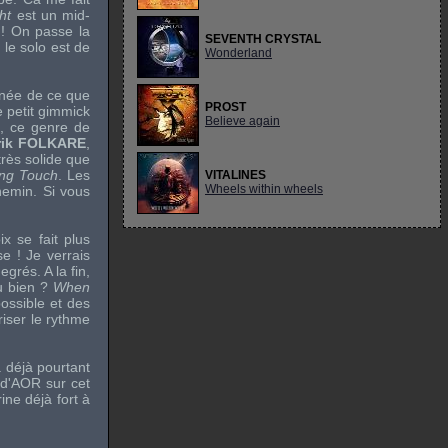
ht
est un mid-
i ! On passe la
SEVENTH CRYSTAL
 le solo est de
Wonderland
gnée de ce que
PROST
e petit gimmick
Believe again
s, ce genre de
rik FOLKARE
,
très solide que
ing Touch
. Les
VITALINES
Wheels within wheels
hemin. Si vous
x se fait plus
e ! Je verrais
grés. A la fin,
ou bien ?
When
ossible et des
riser le rythme
 déjà pourtant
 d'AOR sur cet
ine déjà fort à