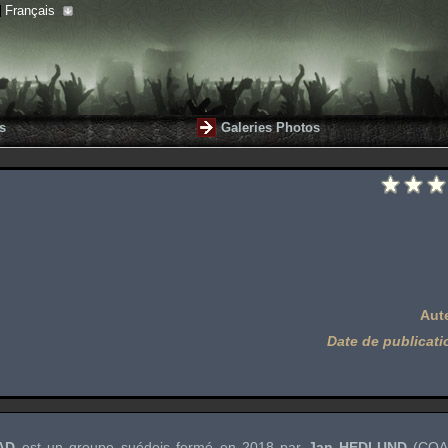
Français
s
Galeries Photos
Aut
Date de publicati
AD
est un groupe suédois formé en 2018 par
Jan HEDLUND
(
COA