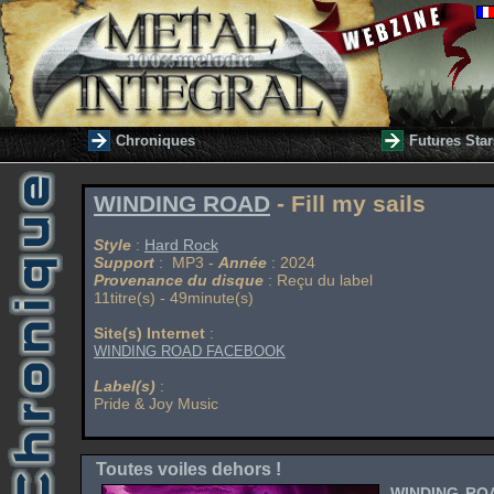
Chroniques
Futures Star
WINDING ROAD
- Fill my sails
Style
:
Hard Rock
Support
: MP3 -
Année
: 2024
Provenance du disque
: Reçu du label
11titre(s) - 49minute(s)
Site(s) Internet
:
WINDING ROAD FACEBOOK
Label(s)
:
Pride & Joy Music
Toutes voiles dehors !
WINDING RO