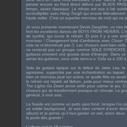
penser encore au Hard direct délivré par
BLACK PAIS
tempo, assez classique. Le refrain est tout à fait suédo
surmultipliée avec
Hang Tough
qui envoie littéralement 
haute volée. C'est un superbe morceau de rock qui ne p
Je vous présente maintenant
Devils Daughter,
un très b
font les excellents danois de
BOYS FROM HEAVEN
. L'
de synthé, qui ouvre le refrain. Et puis il y a une 
morceau ! Changement total d'ambiance avec
Closer T
cela ne m'étonnerait pas !). Les choeurs sont bien viril
ne renierait pas un groupe comme
SOLE SYNDICATE
guitares envoient une grosse dose d'énergie. Dans ce 
aimez les guitares, vous voilà servi-e-s. Cela va à 100 à 
Solo de guitare épique sur le début de
Jakie Lee
, le
agressive, supportée par une orchestration au taquet. 
bien ce morceau joué sur scène, et quelle fête ce serait 
le refrain est répété ad libitum, juste pour mieux ren
The Lights Go Down
arrive enfin pour calmer le jeu. C
choeurs qui se transforment presque en chorale. Le groupe
général, à mon avis.
La Suède est comme un puits sans fond, lorsque l'on pa
un solide background. Je suis bien content d'avoir dén
album) et je pense qu'il faut garder un oeil, sinon deux
la porte des grands !
L'album sort le 18 octobre.