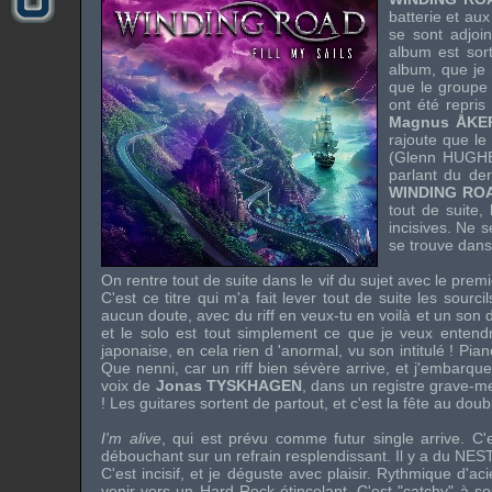
batterie et au
se sont adjoi
album est sor
album, que je 
que le groupe 
ont été repri
Magnus ÅKE
rajoute que le
(
Glenn HUGH
parlant du der
WINDING RO
tout de suite,
incisives. Ne s
se trouve dans 
On rentre tout de suite dans le vif du sujet avec le pre
C'est ce titre qui m'a fait lever tout de suite les sour
aucun doute, avec du riff en veux-tu en voilà et un so
et le solo est tout simplement ce que je veux entendr
japonaise, en cela rien d 'anormal, vu son intitulé ! P
Que nenni, car un riff bien sévère arrive, et j'embarq
voix de
Jonas TYSKHAGEN
, dans un registre grave-me
! Les guitares sortent de partout, et c'est la fête au dou
I'm alive
, qui est prévu comme futur single arrive. C
débouchant sur un refrain resplendissant. Il y a du
NES
C'est incisif, et je déguste avec plaisir. Rythmique d'ac
venir vers un Hard Rock étincelant. C'est "catchy" à so