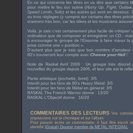
En ce qui concerne les titres on va dire que certains ti
pour mettre le feu sur scène (
Hurry Up
,
Fight
,
Outlaw
Speed Limits
,
Solo
) et les autres qui sont en dessous.
ou trois réglages (y compris sur certains des titres préc
vraiment très bon, car les idées et les musiciens assuren
Voilà, je sais c’est certainement plus facile de critiqu
ordinateur que de composer et enregistrer un CD…mais 
à encourager le groupe de l’Essonne à faire mieux la p
prise comme une « punition ».
D’autant plus que je sais que bon nombre d’amateur
80’s
trouveront leur compte avec
Choose your Hell
!
Note de
Raskal
Avril 2009 : Un groupe très discret 
nouvelles du groupe depuis 2005, et leur site est le reflet
Partie artistique (pochette, livret): 3/5
Interêt pour les fans de
80's Heavy Metal
: 3/5
Interêt pour les fans de Métal en géneral: 3/5
RASKAL
The French Warrior
donne : 13/20
RASKAL L'Objectif donne : 16/20
COMMENTAIRES DES LECTEURS
Vos comment
impressions sur la chronique et sur l'album
Pour pouvoir écrire un commentaire, il faut être inscrit 
identifié
(Gratuit) Devenir membre de METAL INTEGRAL