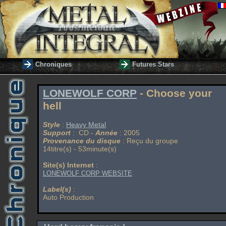
Chroniques
Futures Stars
LONEWOLF CORP
- Choose your
hell
Style
:
Heavy Metal
Support
: CD -
Année
: 2005
Provenance du disque
: Reçu du groupe
14titre(s) - 53minute(s)
Site(s) Internet
:
LONEWOLF CORP WEBSITE
Label(s)
:
Auto Production