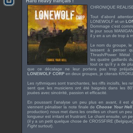
Hard heavy français !
CHRONIQUE REALISEE
Tout d’abord attent
LONEWOLF
et un
LO
Dommage c’est comme
le jour sous
MANIGAN
il y en a un de trop à m
Le nom du groupe, le t
laissent à penser qu
Thrash/Power Métal
v
les quatre gaillards 
tout ce qu’il y a de pl
que ce décalage ne leur portera pas trop préjudi
LONEWOLF CORP
en deux groupes, je citerais
KROK
Les rythmiques sont tranchantes, les
riffs
incisifs, les r
sent que les musiciens ont été baignés dans les
80
jouées avec sincérité, passion et efficacité.
En poussant l’analyse un peu plus en avant, il est é
viennent pénaliser la note finale de
Choose Your Hell
production) nous met dans les oreilles un chant un peu 
longueur est irritant et frustrant. Le chant ensuite, un 
(il y a un petit quelque chose de
CROSSFIRE
(Belgique)
Fight
surtout).