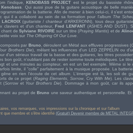
m l'indique,
KENOBASS PROJECT
est le projet du bassiste rhôn
s
Kenobass
. Qui aussi joue de la guitare acoustique de belle manièr
ogrammation de la batterie. Afin de mener à bien celui-ci, il s'est ent
c qui il a collaboré au sein de sa formation pour l'album
The Scheu
n LACROIX
(guitariste / chanteur d'
ARKERONN
), tous deux guitaris
 claviers et d'un chanteur,
Fred LENFANT
(
ASHES AND DUST
). 
u chant de
Sylviane RIVOIRE
sur un titre (
Praying Mantis
) et de
Alino
petite voix sur
The Offspring Of Our Love
.
s, composés par
Bruno
, déroulent un Métal aux effluves progressives (
our Brothers Die
), mêlant les influences d'un
LED ZEPPELIN
ou d'u
ur d'un sérieux travail de la basse et des guitares, les titres possède
très bon goût, n'oubliant pas de rester somme toute mélodiques. Le titr
ingt et une minutes au compteur, en est un bel exemple. Même si le
arfois limite, il "colle" parfaitement à la musique proposée. La batte
 gêne en rien l'écoute de cet album. L'énergie est là, les soli de gui
rts de ce projet (
Raging Elements
,
Sorrow
,
Cry With Me
). Les clavi
t (
Sorrow
et
Your Brothers Die
). Dommage à mon goût, car ils appo
onnant au projet de
Bruno
une saveur authentique et personnelle. Et 
res, vos remarques, vos impressions sur la chronique et sur l'album
ant que membre et s'être identifié
(Gratuit) Devenir membre de METAL INTEG