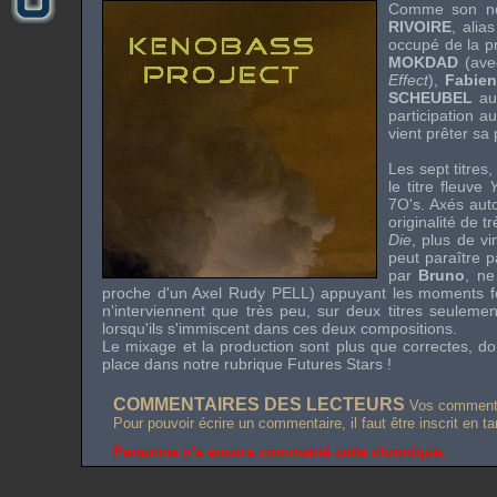
Comme son no
RIVOIRE
, alia
occupé de la pr
MOKDAD
(ave
Effect
),
Fabie
SCHEUBEL
aux
participation a
vient prêter sa 
Les sept titre
le titre fleuve
Y
7O's. Axés auto
originalité de 
Die
, plus de v
peut paraître p
par
Bruno
, ne
proche d'un
Axel Rudy PELL
) appuyant les moments fo
n'interviennent que très peu, sur deux titres seulemen
lorsqu'ils s'immiscent dans ces deux compositions.
Le mixage et la production sont plus que correctes, d
place dans notre rubrique
Futures Stars
!
COMMENTAIRES DES LECTEURS
Vos commentai
Pour pouvoir écrire un commentaire, il faut être inscrit en t
Personne n'a encore commenté cette chronique.