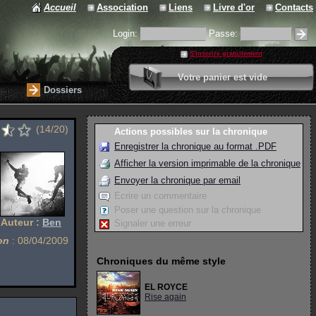
Accueil
Association
Liens
Livre d'or
Contacts
Login:
Passe:
S'inscrire gratuitement
0 article
Votre panier est vide
Valider votre panier
Dossiers
(14/20)
Actions possibles sur la chronique
Enregistrer la chronique au format .PDF
Afficher la version imprimable de la chronique
Envoyer la chronique par email
Ecrire un commentaire
Poser une question sur la chronique
Auteur :
Ben
Signaler une erreur
on
: 08/04/2009
Chroniques du même style
EL ROYCE
Rise again