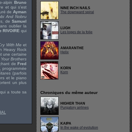
e-alpin
Bruno
e et qui s'est
NINE INCH NAILS
ouré de
Ayman
The downward spiral
bi And Nobru
tes, de
Samuel
Sans oublier la
LUGH
e RIVOIRE
qui
Les loges de la folie
Cry With Me
et
AMARANTHE
n Heavy Rock
Helix
nt une certaine
e
Your Brothers
 chant de
Fred
rie, programmée
KORN
Korn
tares (parfois
ers et le piano
rtent un plus
qui a toute sa
Chroniques du même auteur
HIGHER THAN
Purgatory airlines
RAL
KAIPA
In the wake of evolution