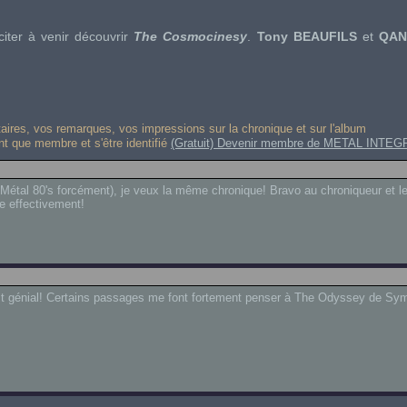
citer à venir découvrir
The Cosmocinesy
.
Tony BEAUFILS
et
QAN
res, vos remarques, vos impressions sur la chronique et sur l'album
ant que membre et s'être identifié
(Gratuit) Devenir membre de METAL INTEG
 Métal 80's forcément), je veux la même chronique! Bravo au chroniqueur et l
e effectivement!
c'est génial! Certains passages me font fortement penser à The Odyssey de S