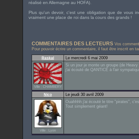
réalisé en Allemagne au HOFA).
Plus qu'un devoir, c'est une obligation que de vous in
vraiment une place de roi dans la cours des grands !
COMMENTAIRES DES LECTEURS
Vos commentai
Pour pouvoir écrire un commentaire, il faut être inscrit en t
Le mercredi 6 mai 2009
Raskal
Si un jour je monte un groupe (de Heavy
j'ai écouté de QANTICE à l'air sympatiqu
Ville : CHAMBERY
Le jeudi 30 avril 2009
Nico
Ouahhhh j'ai écouté le titre "pirates", 
Tout simplement géant!
Ville : Lyon