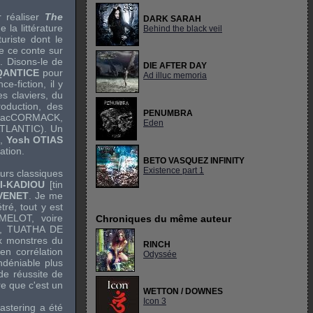
 réaliser
The
DARK SARAH
 la littérature
Behind the black veil
uriste dont le
de ce conte sur
). Disons-le de
DIE AFTER DAY
QANTICE
pour
Ad illuc memoria
e-fiction, il y
es claviers, du
roduction, des
PENUMBRA
l MacCORMACK,
Eden
TLANTIC
). Un
e,
Yosh OTIAS
ation.
BETO VASQUEZ INFINITY
Existence part 1
urs classiques
I-KADIOU
[tin
EVENET
. Je me
ré, tout y est
MELOT
, voire
Chroniques du même auteur
,
TUATHA DE
ux monstres du
RINCH
en corrélation
Odyssée
déniable plus
 de réussite de
ire que c'est un
WETTON / DOWNES
Icon 3
astering a été