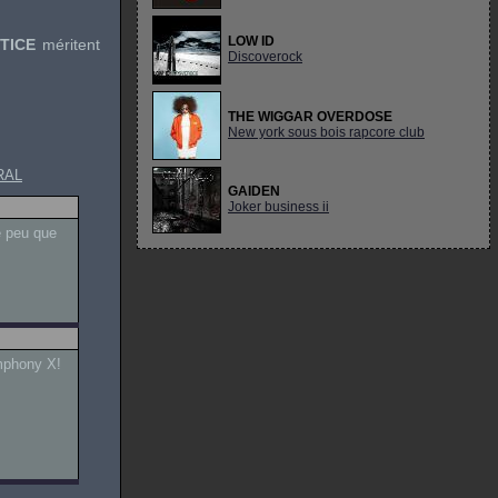
LOW ID
TICE
méritent
Discoverock
THE WIGGAR OVERDOSE
New york sous bois rapcore club
RAL
GAIDEN
Joker business ii
e peu que
ymphony X!