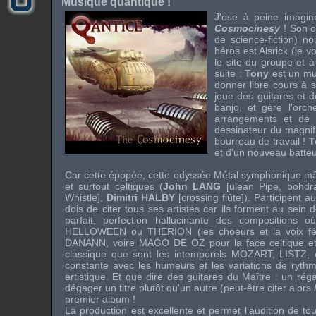
Musique quantique !
J'ose à peine imagine
Cosmocinesy
! Son oe
de science-fiction) n
héros est Alsrick (je 
le site du groupe et à
suite :
Tony
est un mu
donner libre cours à so
joue des guitares et 
banjo, et gère l'orch
arrangements et de l
dessinateur du magnif
bourreau de travail !
T
et d'un nouveau batte
Car cette épopée, cette odyssée Métal symphonique mât
et surtout celtiques (
John LANG
[ulean Pipe, bohdr
Whistle],
Dimitri HALBY
[crossing flûte]). Participent 
dois de citer tous ses artistes car ils forment au sein 
parfait, perfection hallucinante des compositions
HELLOWEEN
ou
THERION
(les choeurs et la voix 
DANANN
, voire
MAGO DE OZ
pour la face celtique e
classique que sont les intemporels
MOZART
,
LISTZ
,
constante avec les humeurs et les variations de ryth
artistique. Et que dire des guitares du Maître : un réga
dégager un titre plutôt qu'un autre (peut-être citer alors
premier album !
La production est excellente et permet l'audition de t