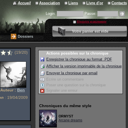
Accueil
Association
Liens
Livre d'or
Contacts
Login:
Passe:
S'inscrire gratuitement
0 article
Votre panier est vide
Valider votre panier
Dossiers
(19/20)
Actions possibles sur la chronique
Enregistrer la chronique au format .PDF
Afficher la version imprimable de la chronique
Envoyer la chronique par email
Ecrire un commentaire
Poser une question sur la chronique
Auteur :
Ben
Signaler une erreur
on
: 19/04/2009
Chroniques du même style
ORMYST
Arcane dreams