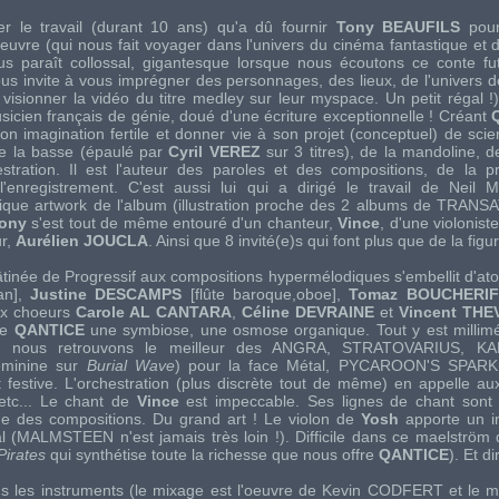
r le travail (durant 10 ans) qu'a dû fournir
Tony BEAUFILS
pour
uvre (qui nous fait voyager dans l'univers du cinéma fantastique et de
ous paraît collossal, gigantesque lorsque nous écoutons ce conte fut
vous invite à vous imprégner des personnages, des lieux, de l'univers 
 visionner la vidéo du titre medley sur leur myspace. Un petit régal !
sicien français de génie, doué d'une écriture exceptionnelle ! Créant
n imagination fertile et donner vie à son projet (conceptuel) de scienc
de la basse (épaulé par
Cyril VEREZ
sur 3 titres), de la mandoline, d
estration. Il est l'auteur des paroles et des compositions, de la p
'enregistrement. C'est aussi lui qui a dirigé le travail de Nei
ique artwork de l'album (illustration proche des 2 albums de
TRANSA
ony
s'est tout de même entouré d'un chanteur,
Vince
, d'une violonist
ur,
Aurélien JOUCLA
. Ainsi que 8 invité(e)s qui font plus que de la figur
inée de Progressif aux compositions hypermélodiques s'embellit d'ato
an],
Justine DESCAMPS
[flûte baroque,oboe],
Tomaz BOUCHERIF
aux choeurs
Carole AL CANTARA
,
Céline DEVRAINE
et
Vincent TH
de
QANTICE
une symbiose, une osmose organique. Tout y est millimét
 où nous retrouvons le meilleur des
ANGRA
,
STRATOVARIUS
,
KA
féminine sur
Burial Wave
) pour la face Métal,
PYCAROON'S SPARK
t festive. L'orchestration (plus discrète tout de même) en appelle a
 etc... Le chant de
Vince
est impeccable. Ses lignes de chant sont 
me des compositions. Du grand art ! Le violon de
Yosh
apporte un in
l (
MALMSTEEN
n'est jamais très loin !). Difficile dans ce maelström
Pirates
qui synthétise toute la richesse que nous offre
QANTICE
). Et d
ous les instruments (le mixage est l'oeuvre de Kevin CODFERT et le m