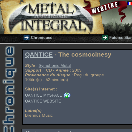
Chroniques
Futures Star
QANTICE
- The cosmocinesy
Style
:
Symphonic Metal
Support
: CD -
Année
: 2009
Provenance du disque
: Reçu du groupe
10titre(s) - 52minute(s)
Site(s) Internet
:
QANTICE MYSPACE
QANTICE WEBSITE
Label(s)
:
Brennus Music