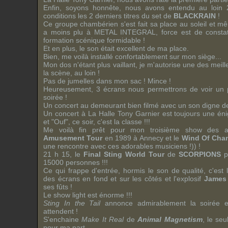
Enfin, soyons honnête, nous avons entendu au loin 2
conditions les 2 derniers titres du
set
de
BLACKRAIN
!
Ce groupe chambérien s'est fait sa place au soleil et m
a moins plu à
METAL INTEGRAL
, force est de const
formation scénique formidable !
Et en plus, le son était excellent de ma place.
Bien, me voilà installé confortablement sur mon siège...
Mon dos n'étant plus vaillant, je m'autorise une des meill
la scène, au loin !
Pas de jumelles dans mon sac ! Mince !
Heureusement, 3 écrans nous permettrons de voir un 
soirée !
Un concert au demeurant bien filmé avec un son digne de
Un concert à
La Halle Tony Garnier
est toujours une éni
et "Ouf", ce soir, c'est la classe !!!
Me voilà fin prêt pour mon troisième show des 
Amusement Tour
en 1989 à
Annecy
et le
Wind Of Cha
une rencontre avec ces adorables musiciens !)) !
21 h 15, le
Final Sting World Tour
de
SCORPIONS
p
15000 personnes !!!
Ce qui frappe d'entrée, hormis le son de qualité, c'est
des écrans en fond et sur les côtés et l'explosif
James
ses fûts !
Le
show light
est énorme !!!
Sting In the Tail
annonce admirablement la soirée e
attendent !
S'enchaine
Make It Real
de
Animal Magnetism
, le seu
pour ma part...