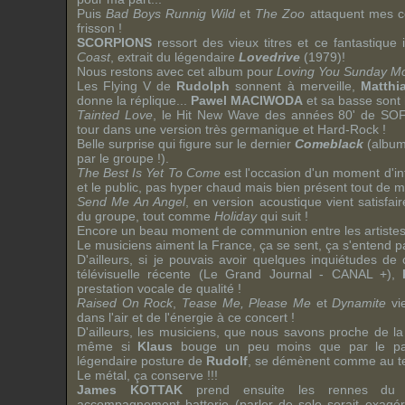
Puis
Bad Boys Runnig Wild
et
The Zoo
attaquent mes cer
frisson !
SCORPIONS
ressort des vieux titres et ce fantastique
Coast
, extrait du légendaire
Lovedrive
(1979)!
Nous restons avec cet album pour
Loving You Sunday M
Les
Flying V
de
Rudolph
sonnent à merveille,
Matthi
donne la réplique...
Pawel MACIWODA
et sa basse sont 
Tainted Love
, le
Hit New Wave
des années 80' de
SOF
tour dans une version très germanique et
Hard-Rock
!
Belle surprise qui figure sur le dernier
Comeblack
(album
par le groupe !).
The Best Is Yet To Come
est l'occasion d'un moment d'
et le public, pas hyper chaud mais bien présent tout de 
Send Me An Angel
, en version acoustique vient satisfai
du groupe, tout comme
Holiday
qui suit !
Encore un beau moment de communion entre les artistes e
Le musiciens aiment la France, ça se sent, ça s'entend p
D'ailleurs, si je pouvais avoir quelques inquiétudes de 
télévisuelle récente (
Le Grand Journal
-
CANAL +
),
prestation vocale de qualité !
Raised On Rock
,
Tease Me, Please Me
et
Dynamite
vi
dans l'air et de l'énergie à ce concert !
D'ailleurs, les musiciens, que nous savons proche de la 
même si
Klaus
bouge un peu moins que par le pa
légendaire posture de
Rudolf
, se démènent comme au te
Le métal, ça conserve !!!
James KOTTAK
prend ensuite les rennes du 
accompagnement batterie (parler de solo serait exagé