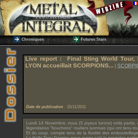
Chroniques
Futures Stars
Live report :
Final Sting World Tour
,
LYON
accueillait
SCORPIONS
...
(
SCORPI
Date de publication
: 15/11/2011
Lundi 14 Novembre, nous (5 joyeux lurons) voilà partis,
légendaires "bouchons" routiers lyonnais (qui ont tenu tou
Et du coup, compte tenu de la fluidité des embouteilla
La Halle Tony Garnier
, nous avons raté la première partie