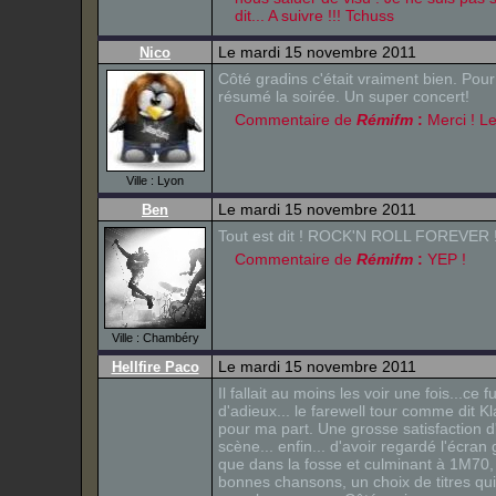
dit... A suivre !!! Tchuss
Le mardi 15 novembre 2011
Nico
Côté gradins c'était vraiment bien. Pou
résumé la soirée. Un super concert!
Commentaire de
Rémifm
:
Merci ! Le 
Ville : Lyon
Le mardi 15 novembre 2011
Ben
Tout est dit ! ROCK'N ROLL FOREVER 
Commentaire de
Rémifm
:
YEP !
Ville : Chambéry
Le mardi 15 novembre 2011
Hellfire Paco
Il fallait au moins les voir une fois...ce 
d'adieux... le farewell tour comme dit K
pour ma part. Une grosse satisfaction d
scène... enfin... d'avoir regardé l'écra
que dans la fosse et culminant à 1M70, 
bonnes chansons, un choix de titres qui