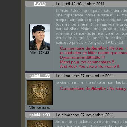
Le lundi 12 décembre 2011
EVY60
Bonjour ! Juste quelques mots pour vou
une impatience inouïe la date du 30 ma
simplement parce que je vais réaliser u
tous les jours hein !) : je vais voir le
surtout Klaus Maine, mon préféré ;-) à 
ville mais ce soir-là, je ferai un effort po
vous dire ce que j'ai pensé de ce final 
sais que je vais kiffer grave ! A bientôt
Commentaire de
Rémifm
:
Hé bien, 
te souhaiter de kiffer autant que nou
Ville : SENLIS
Dynamiiiiiiiiiiiiiiittttttttttte !!!
Merci pour ton commentaire !!!
And Rock You Like a Hurricane !!!
Le dimanche 27 novembre 2011
painkiller33
je vies de me re lire désoler pour les fa
Commentaire de
Rémifm
:
No soucy 
Ville : genissac
Le dimanche 27 novembre 2011
painkiller33
hello a tous. je les ai vu a bordeaux et c
une super péche. Et comme dans ton re