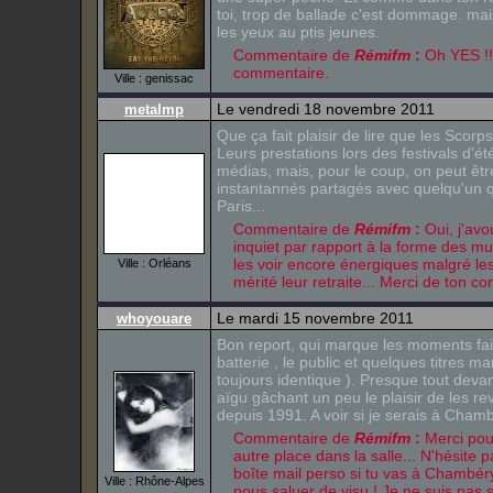
toi, trop de ballade c'est dommage. mais
les yeux au ptis jeunes.
Commentaire de
Rémifm
:
Oh YES !!
commentaire.
Ville : genissac
Le vendredi 18 novembre 2011
metalmp
Que ça fait plaisir de lire que les Scorp
Leurs prestations lors des festivals d'é
médias, mais, pour le coup, on peut êtr
instantannés partagés avec quelqu'un qu
Paris...
Commentaire de
Rémifm
:
Oui, j'avo
inquiet par rapport à la forme des mu
les voir encore énergiques malgré les
Ville : Orléans
mérité leur retraite... Merci de ton c
Le mardi 15 novembre 2011
whoyouare
Bon report, qui marque les moments fai
batterie , le public et quelques titres ma
toujours identique ). Presque tout devant
aïgu gâchant un peu le plaisir de les r
depuis 1991. A voir si je serais à Cham
Commentaire de
Rémifm
:
Merci pou
autre place dans la salle... N'hésite
boîte mail perso si tu vas à Chambér
Ville : Rhône-Alpes
nous saluer de visu ! Je ne suis pas 