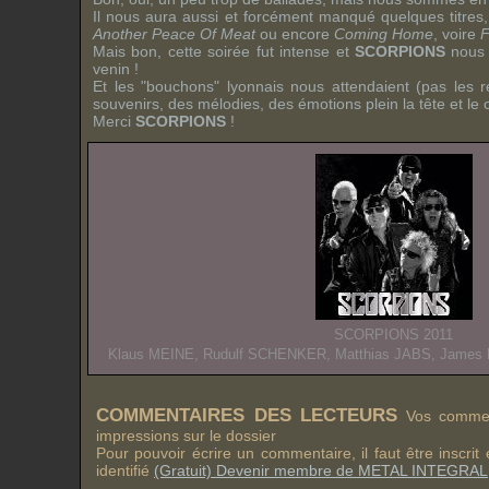
Il nous aura aussi et forcément manqué quelques titres
Another Peace Of Meat
ou encore
Coming Home
, voire
F
Mais bon, cette soirée fut intense et
SCORPIONS
nous 
venin !
Et les "bouchons" lyonnais nous attendaient (pas les re
souvenirs, des mélodies, des émotions plein la tête et le c
Merci
SCORPIONS
!
SCORPIONS 2011
Klaus MEINE, Rudulf SCHENKER, Matthias JABS, Jame
COMMENTAIRES DES LECTEURS
Vos comment
impressions sur le dossier
Pour pouvoir écrire un commentaire, il faut être inscri
identifié
(Gratuit) Devenir membre de METAL INTEGRAL