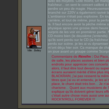
avec les moyens. Côté moins, un manqu
fraîcheur... on sent le concert calibré à 
perdre un peu de magie. Heureusement
branché sur 220V a également ravivé l
L'ambiance n'était pas explosive. En to
carrière, et tout de même, pour la per
là. Il faut encore avoir la pêche même si
physique apres une grosse demi heure d'
surpris de les voir en premièrer partie.
CD moins bien (le deuxième j'entends).
qu'ils sont perdu sur le CD (la fraîcheur e
perdu sur scène. je les ai vu dynamiser 
m'ont déçu hier soir. Ca manque de cha
Ville : Belley
on joue avant un groupe comme Scorpi
Commentaire de
Rémifm
:
Oui Paco, 
de salle, les places assises et bien p
endroits pour apprécier ces concert
alors, il faut être tout devant ou supe
écrans auraient mérité d'être plus im
BLACKRAIN, j'ai pas ressenti la même
titres que j'ai vu et entendu, je les a
place, le chant était très bon... Je n
charisme... Quant aux musiciens de
explique qu'ils doivent gérer leurs ef
c'était autre chose mais aussi une au
ROCK'N'ROLL FOREVER !!!