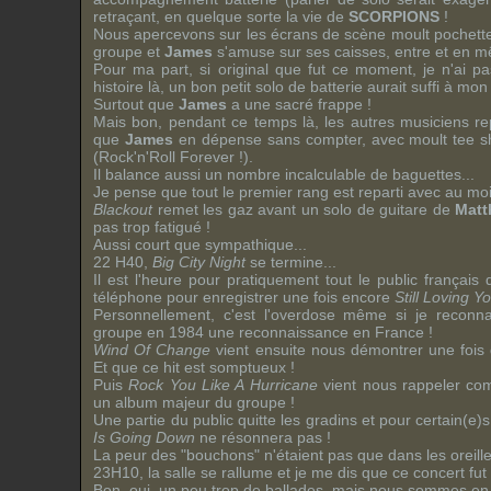
retraçant, en quelque sorte la vie de
SCORPIONS
!
Nous apercevons sur les écrans de scène moult pochette
groupe et
James
s'amuse sur ses caisses, entre et en 
Pour ma part, si original que fut ce moment, je n'ai p
histoire là, un bon petit solo de batterie aurait suffi à mo
Surtout que
James
a une sacré frappe !
Mais bon, pendant ce temps là, les autres musiciens re
que
James
en dépense sans compter, avec moult
tee s
(
Rock'n'Roll Forever
!).
Il balance aussi un nombre incalculable de baguettes...
Je pense que tout le premier rang est reparti avec au m
Blackout
remet les gaz avant un solo de guitare de
Matt
pas trop fatigué !
Aussi court que sympathique...
22 H40,
Big City Night
se termine...
Il est l'heure pour pratiquement tout le public français
téléphone pour enregistrer une fois encore
Still Loving Y
Personnellement, c'est l'overdose même si je recon
groupe en 1984 une reconnaissance en France !
Wind Of Change
vient ensuite nous démontrer une fois d
Et que ce
hit
est somptueux !
Puis
Rock You Like A Hurricane
vient nous rappeler c
un album majeur du groupe !
Une partie du public quitte les gradins et pour certain(e)s,
Is Going Down
ne résonnera pas !
La peur des "bouchons" n'étaient pas que dans les oreille
23H10, la salle se rallume et je me dis que ce concert fut 
Bon, oui, un peu trop de ballades, mais nous sommes en