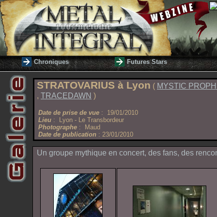
Chroniques
Futures Stars
STRATOVARIUS
à
Lyon
(
MYSTIC PROP
,
TRACEDAWN
)
Date de prise de vue
: 19/01/2010
Lieu
: Lyon - Le Transbordeur
Photographe
: Maud
Date de publication
: 23/01/2010
Un groupe mythique en concert, des
fans
, des rencon