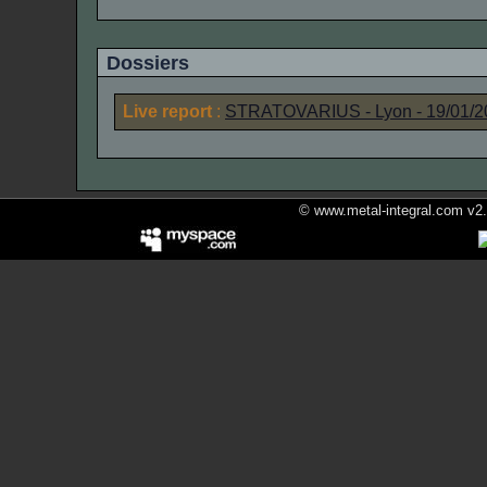
Dossiers
Live report
:
STRATOVARIUS
-
Lyon
- 19/01/
© www.metal-integral.com v2.5