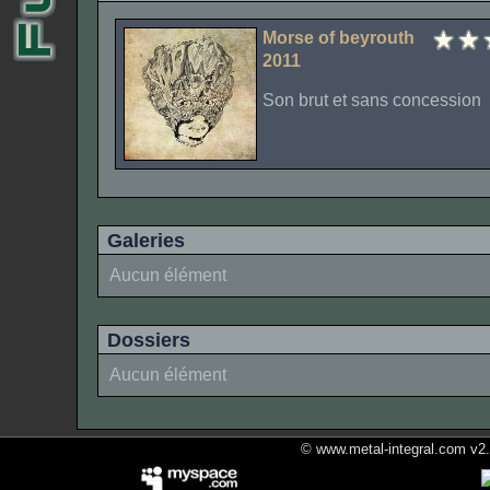
Morse of beyrouth
2011
Son brut et sans concession
Galeries
Aucun élément
Dossiers
Aucun élément
© www.metal-integral.com v2.5