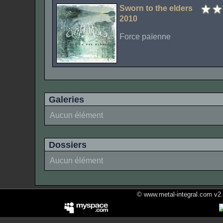
Sworn to the elders
2010
Force païenne
Galeries
Aucun élément
Dossiers
Aucun élément
© www.metal-integral.com v2.5