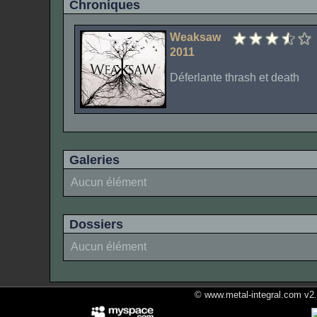
Chroniques
Weaksaw
2011
Déferlante thrash et death
Galeries
Aucun élément
Dossiers
Aucun élément
© www.metal-integral.com v2.5