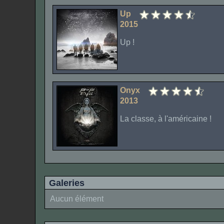
Up
2015
Up !
Onyx
2013
La classe, à l'américaine !
Galeries
Aucun élément