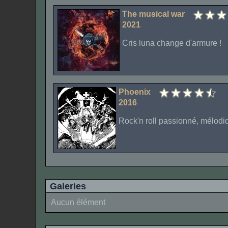
The musical war
2021
Cris luna change d'armure !
Phoenix
2016
Rock'n roll passionné, mélodi
Galeries
Aucun élément