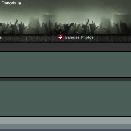
Français
s
Galeries Photos