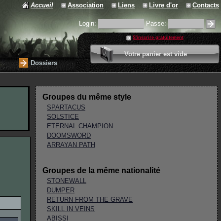
Accueil
Association
Liens
Livre d'or
Contacts
Login:
Passe:
S'inscrire gratuitement
0 article
Votre panier est vide
Valider votre panier
Dossiers
Groupes du même style
SPARTACUS
SOLSTICE
ETERNAL CHAMPION
DOOMSWORD
ARRAYAN PATH
Groupes de la même nationalité
STONEWALL
DUMPER
RETURN FROM THE GRAVE
SKILL IN VEINS
ABISSI