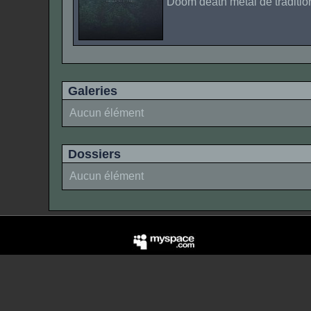
Doom death metal de traditio
Galeries
Aucun élément
Dossiers
Aucun élément