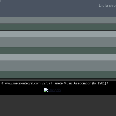
n
Lire la chr
© www.metal-integral.com v2.5 / Planète Music Association (loi 1901) /