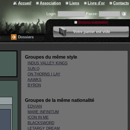
Accueil
Association
Liens
Livre d'or
Contacts
Login:
Passe:
S'inscrire gratuitement
0 article
Votre panier est vide
Valider votre panier
Dossiers
Groupes du même style
INDUS VALLEY KINGS
SUN Q
ON THORNS I LAY
AAWKS
BYRON
Groupes de la même nationalité
EDVIAN
MARE INFINITUM
ICON IN ME
BLACKSWORD
LETARGY DREAM