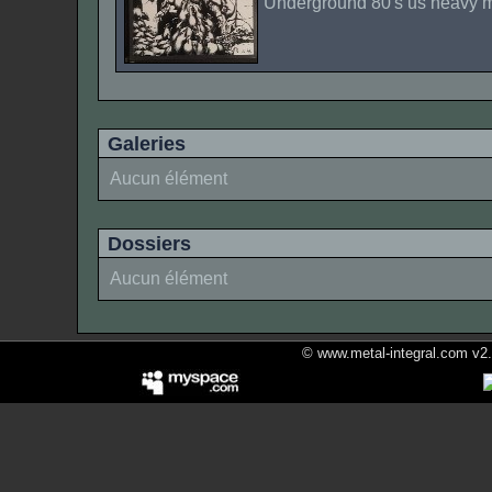
Underground 80's us heavy m
Galeries
Aucun élément
Dossiers
Aucun élément
© www.metal-integral.com v2.5