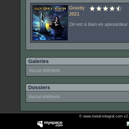
Gravity
2021
On est si bien en apesanteur 
Galeries
Aucun élément
Dossiers
Aucun élément
© www.metal-integral.com v2.5