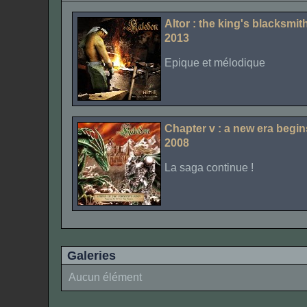
Altor : the king's blacksmit
2013
Epique et mélodique
Chapter v : a new era begi
2008
La saga continue !
Galeries
Aucun élément