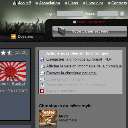
Accueil
Association
Liens
Livre d'or
Contacts
Login:
Passe:
S'inscrire gratuitement
0 article
Votre panier est vide
Valider votre panier
Dossiers
(18/20)
Actions possibles sur la chronique
Enregistrer la chronique au format .PDF
Afficher la version imprimable de la chronique
Envoyer la chronique par email
Ecrire un commentaire
teur :
Raskal
Poser une question sur la chronique
Signaler une erreur
on
: 30/11/2008
Chroniques du même style
ARES
About metal