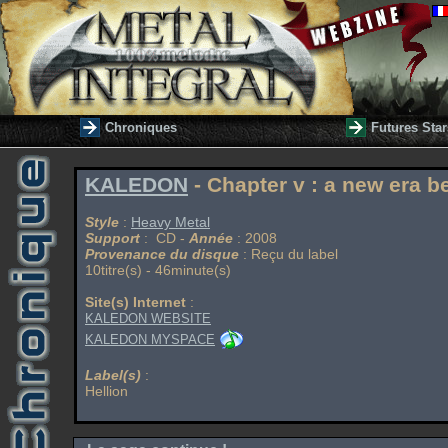
Chroniques
Futures Star
KALEDON
- Chapter v : a new era b
Style
:
Heavy Metal
Support
: CD -
Année
: 2008
Provenance du disque
: Reçu du label
10titre(s) - 46minute(s)
Site(s) Internet
:
KALEDON WEBSITE
KALEDON MYSPACE
Label(s)
:
Hellion