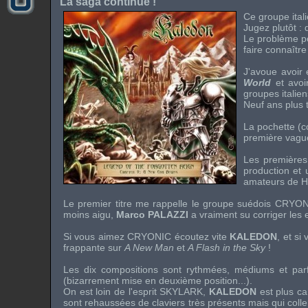
La saga continue !
Ce groupe ital
Jugez plutôt :
Le problème p
faire connaîtr
J'avoue avoir
World
et avoi
groupes itali
Neuf ans plus 
La pochette (c
première vague
Les première
production et
amateurs de He
Le premier titre me rappelle le groupe suédois
CRYON
moins aigu,
Marco PALAZZI
a vraiment su corriger les 
Si vous aimez
CRYONIC
écoutez vite
KALEDON
, et s
frappante sur
A New Man
et
A Flash in the Sky
!
Les dix compositions sont rythmées, médiums et par
(bizarrement mise en deuxième position...).
On est loin de l'esprit
SKYLARK
,
KALEDON
est plus c
sont rehaussées de claviers très présents mais qui colle