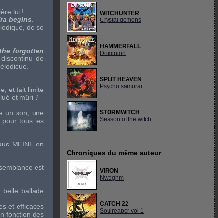
re lui !
WITCHUNTER
ra begins
.
Crystal demons
lodique, de se
HAMMERFALL
the forgotten
Dominion
 discontinu de
élodique.
SPLIT HEAVEN
Psycho samurai
 et fait limite
olué et mûri ?
 un son, une
STORMWITCH
Season of the witch
 pour tous les
Klaus MEINE en
Chroniques du même auteur
semblance est
VIRON
Nwoghm
belle ballade
CATCH 22
s et efficaces
Soulreaper vol 1
n fonction des