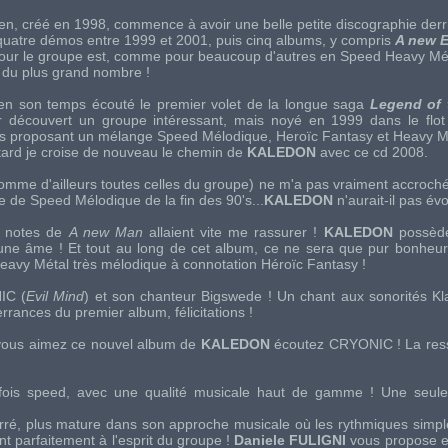
ien, créé en 1998, commence à avoir une belle petite discographie derriè
 quatre démos entre 1999 et 2001, puis cinq albums, y compris
A new E
our le groupe est, comme pour beaucoup d'autres en Speed Heavy Mé
e du plus grand nombre !
 en son temps écouté le premier volet de la longue saga
Legend of 
r découvert un groupe intéressant, mais noyé en 1999 dans le flot
ens proposant un mélange Speed Mélodique, Heroïc Fantasy et Heavy M
tard je croise de nouveau le chemin de
KALEDON
avec ce cd 2008.
omme d'ailleurs toutes celles du groupe) ne m'a pas vraiment accrochée,
 de Speed Mélodique de la fin des 90's...
KALEDON
n'aurait-il pas év
s notes de
A new Man
allaient vite me rassurer !
KALEDON
possède
 une âme ! Et tout au long de cet album, ce ne sera que pur bonheur
avy Métal très mélodique à connotation Héroïc Fantasy !
IC
(
Evil Mind
) et son chanteur Bigswede ! Un chant aux sonorités 
errances du premier album, félicitations !
i vous aimez ce nouvel album de
KALEDON
écoutez
CRYONIC
! La res
fois speed, avec une qualité musicale haut de gamme ! Une seule 
arré, plus mature dans son approche musicale où les rythmiques simple
nt parfaitement à l'esprit du groupe !
Daniele FULIGNI
vous propose e