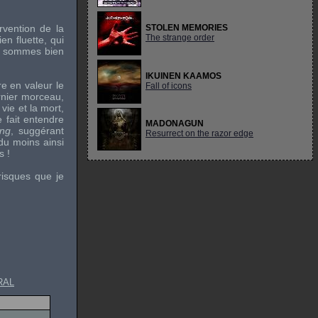
rvention de la
STOLEN MEMORIES
The strange order
en fluette, qui
us sommes bien
IKUINEN KAAMOS
re en valeur le
Fall of icons
rnier morceau,
vie et la mort,
e fait entendre
MADONAGUN
ing
, suggérant
Resurrect on the razor edge
du moins ainsi
s !
risques que je
RAL