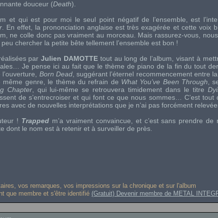
onnante douceur (
Death
).
 et qui est pour moi le seul point négatif de l’ensemble, est l’inte
r
. En effet, la prononciation anglaise est très exagérée et cette voix bi
um, ne colle donc pas vraiment au morceau. Mais rassurez-vous, no
peu chercher la petite bête tellement l’ensemble est bon !
 réalisées par
Julien DAMOTTE
tout au long de l’album, visant à mett
ales… Je pense ici au fait que le thème de piano de la fin du tout de
 l’ouverture,
Born Dead
, suggérant l’éternel recommencement entre la 
le même genre, le thème du refrain de
What You’ve Been Through
, s
g Chapter
, qui lui-même se retrouvera timidement dans le titre
Dy
essent de s’entrecroiser et qui font ce que nous sommes… C’est tout 
autres avec de nouvelles interprétations que je n’ai pas forcément relevée
uteur !
Trapped
m’a vraiment convaincue, et c’est sans prendre de 
 dont le nom est à retenir et à surveiller de près.
res, vos remarques, vos impressions sur la chronique et sur l'album
ant que membre et s'être identifié
(Gratuit) Devenir membre de METAL INTEG