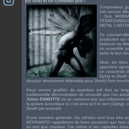
En solo et oh combien pro !
Compositeur, gu
son second alb
:
Gus MONS
STRATOVARIU
METAL CARTO
Ce
concept-al
production qui
balancer sa têt
un ensemble pa
selon le bon vo
Ainsi, les titre
apportent agres
un crescendo d
Dying
et
Death
douceur absolument délectable pour
Death
) font mouche
Nous serons gratifiés de superbes
soli
tout au long
traditionnelle démonstration de virtuosité que l’on aura
Julien DAMOTTE
ne se cantonne pas aux influences d
la guitare acoustique si c’est ainsi qu’il le sent (
Dying
), 
Death
par exemple.
D’une manière générale, les refrains sont tous très a
MONSANTO
rappelleront de bons souvenirs aux fans d
en tant que chanteur. Car même si ses capacités dans l