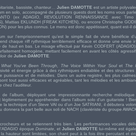
itariste, bassiste, chanteur…
Julien DAMOTTE
est un artiste polyval
um en solo, accompagné de plusieurs
guests
dont les noms vous parl
ANTO
(ex
ADAGIO, REVOLUTION RENNAISSANCE
avec
Timo
S
),
Mattias EKLUNDH
(
FREAK KITCHEN
), ou encore
Christophe GOD
ON
) pour les plus connus. Le menu est donc appétissant, quant est-il 
bum
sur l’emprisonnement qu’est le simple fait de vivre bénéficie d’
 rend chaque
riff
rythmique terriblement efficace et donne une envie ir
e de haut en bas. Le mixage effectué par
Kevin CODFERT
(
ADAGIO
)
rfaitement homogène, mettant facilement en avant les côtés agressi
uloir de
Julien DAMOTTE
.
s
What You’ve Been Through, The Voice Within Your Soul
et
The I
sivité et énergie grâce à des rythmiques endiablée et des structures
e puissance et de mélodies. Dans un autre registre, les plus calme
sont tout aussi efficaces et agréables, tant les mélodies et les ambia
 chez l’auditeur.
 de l’album, déployant une impressionnante recherche mélodique 
it légitimement pu appréhender dans l’album solo d’un guitariste ! Bie
e la technique d’un
Steve VAI
ou d’un
Joe SATRIANI
, il débutera volo
ou donnera la part belle aux
soli
de
NACH
(claviériste du groupe
AWAC
ccrocheurs et se retiennent très bien. Les performances vocales dél
’
ADAGIO
époque
Dominate
, et
Julien DAMOTTE
lui-même est égale
a hauteur sont limitées, son chant peut à la fois être percutant et én