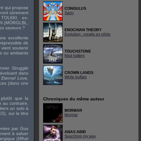
ent qui propose
CONGULUS
eront sûrement
Sanrı
 TOLKKI
, ex-
IN
(
MÖRGLBL,
des saveurs ?
ENOCHIAN THEORY
Evolution : creatio ex nihilo
une excellente
répressible de
 vient soutenir
TOUCHSTONE
fs ou ambiants
Mad hatters
nner Struggle
 évoluant dans
CROWN LANDS
White buffalo
s
Eternel Love,
nces (dans une
plutôt que la
Chroniques du même auteur
n au contraire,
ntiers un
solo
à
MORMAR
KS
), sur le titre
Mormar
ivrées par
Gus
ANAS ABID
ment à saluer
Searching my way
ergique (
What