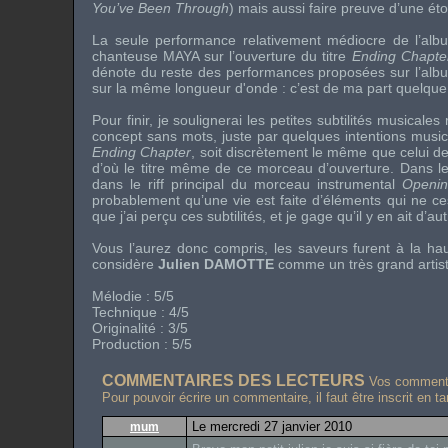
You’ve Been Through
) mais aussi faire preuve d’une ét
La seule performance relativement médiocre de l’album
chanteuse
MAYA
sur l’ouverture du titre
Ending Chapte
dénote du reste des performances proposées sur l’alb
sur la même longueur d'onde : c’est de ma part quelque 
Pour finir, je soulignerai les petites subtilités musicales
concept sans mots, juste par quelques intentions music
Ending Chapter
, soit discrètement le même que celui de
d’où le titre même de ce morceau d’ouverture. Dans 
dans le
riff
principal du morceau instrumental
Openin
probablement qu’une vie est faite d’éléments qui ne c
que j’ai perçu ces subtilités, et je gage qu’il y en ait d’
Vous l’aurez donc compris, les saveurs furent à la ha
considère
Julien DAMOTTE
comme un très grand artiste
Mélodie : 5/5
Technique : 4/5
Originalité : 3/5
Production : 5/5
COMMENTAIRES DES LECTEURS
Vos commentai
Pour pouvoir écrire un commentaire, il faut être inscrit en t
Le mercredi 27 janvier 2010
mum