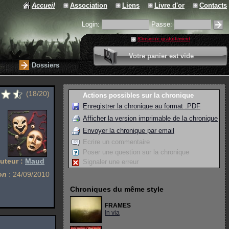
Accueil
Association
Liens
Livre d'or
Contacts
Login:
Passe:
S'inscrire gratuitement
0 article
Votre panier est vide
Valider votre panier
Dossiers
(18/20)
Actions possibles sur la chronique
Enregistrer la chronique au format .PDF
Afficher la version imprimable de la chronique
Envoyer la chronique par email
Ecrire un commentaire
Poser une question sur la chronique
uteur :
Maud
Signaler une erreur
on
: 24/09/2010
Chroniques du même style
FRAMES
In via