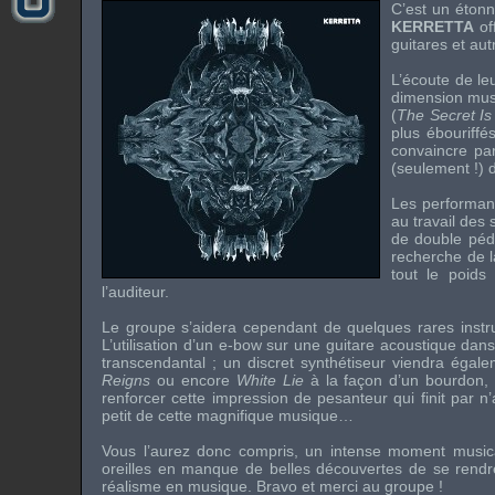
C’est un éton
KERRETTA
of
guitares et au
L’écoute de le
dimension musi
(
The Secret I
plus ébouriffés
convaincre par
(seulement !) 
Les performanc
au travail des
de double pé
recherche de 
tout le poids
l’auditeur.
Le groupe s’aidera cependant de quelques rares instru
L’utilisation d’un
e-bow
sur une guitare acoustique dan
transcendantal ; un discret synthétiseur viendra éga
Reigns
ou encore
White Lie
à la façon d’un bourdon, 
renforcer cette impression de pesanteur qui finit par n’
petit de cette magnifique musique…
Vous l’aurez donc compris, un intense moment music
oreilles en manque de belles découvertes de se rend
réalisme en musique. Bravo et merci au groupe !