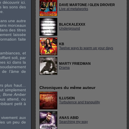
découvrir ici.
DAVE MARTONE / GLEN DROVER
ls les sons des
Live at metalworks
pe.
dans une autre
BLACKALEXXX
tains morceaux
Underground
dans des titres
alement laissée
ormation faite
KB
Twelve ways to warm up your days
 ambiances, et
oiffant
soli
, par
es ici dans la
MARTY FRIEDMAN
t soudainement
Drama
d de l’âme de
urs plus haut…
Chroniques du même auteur
out simplement
,
Bone Amber
ILLUSION
ous attend, ou
Turbulence and tranquility
mbibant petit à
 vivement aux
ANAS ABID
ades un peu de
Searching my way