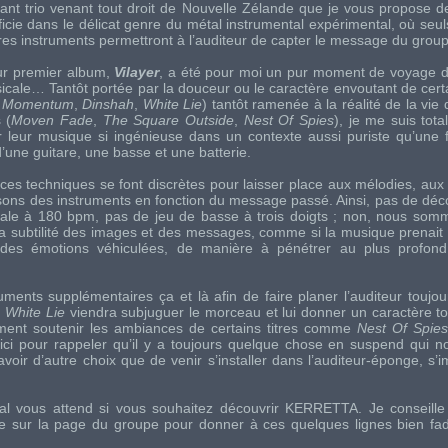
nant
trio
venant tout droit de Nouvelle Zélande que je vous propose de 
ficie dans le délicat genre du métal instrumental expérimental, où seu
tres instruments permettront à l’auditeur de capter le message du grou
ur premier
album
,
Vilayer
, a été pour moi un pur moment de voyage 
cale… Tantôt portée par la douceur ou le caractère envoutant de cer
s Momentum
,
Dinshah
,
White Lie
) tantôt ramenée à la réalité de la vie 
 (
Moven Fade
,
The Square Outside
,
Nest Of Spies
), je me suis tot
 leur musique si ingénieuse dans un contexte aussi puriste qu’une f
d’une guitare, une basse et une batterie.
es techniques se font discrètes pour laisser place aux mélodies, aux
 sons des instruments en fonction du message passé. Ainsi, pas de déc
dale à 180
bpm
, pas de jeu de basse à trois doigts ; non, nous somm
la subtilité des images et des messages, comme si la musique prenai
 des émotions véhiculées, de manière à pénétrer au plus profon
ments supplémentaires ça et là afin de faire planer l’auditeur toujo
s
White Lie
viendra subjuguer le morceau et lui donner un caractère t
lement soutenir les ambiances de certains titres comme
Nest Of Spies
ici pour rappeler qu’il y a toujours quelque chose en suspend qui n
avoir d’autre choix que de venir s’installer dans l’auditeur-éponge, s’i
al vous attend si vous souhaitez découvrir KERRETTA. Je conseille
re sur la page du groupe pour donner à ces quelques lignes bien f