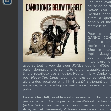
Les fans ava
cause de sa de
Never Too 
DANKO
habit
direct à que
sérieux et..m
rectifie le tir.
Pour ceux q
DANKO JON
Toronto a sort
rock'n roll (n
Lion
, le hea
rapide
Sleep
pour la musiqu
mais bigremen
avec surtout la voix du sieur
JONES
qui, loin d'êtr
parler, donnait une personnalité fort remarquable avec 
timbre rocailleux très singulier. Pourtant, le « Danko 
pour
Never Too Loud
, album bien plus consensuel, où
alors à des vocalises à la
THIN LIZZY,
s'aliénant par
audience, la faute à trop de mélodies excessivement rad
public.
Below The Belt
, semble vouloir revenir à du brut, et c
pas seulement. Ce disque renferme d'abord de très bon
(
Active Volcanoes
), un certain retour aux sources se f
Accepted
) et clairement, M.Jones aime désormais chan