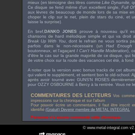
mieux (en témoigne des titres comme
Like Dynamite
, q
Ce disque se fend même d'un excellent single,
Full Of
aux lèvres de beaucoup de monde lors de sa mise en ci
choper le clip sur le net, plein de stars du ciné, et u
laisse la surprise).
En bref,
DANKO JONES
prouve à nouveau qu'il es
chansons de hard mélodique simple et qui va droit a
Break Up With You
, dont le refrain ne vous sortira pa
parfois dans le non-nécessaire (un
Had Enough
p
boutonneux, et l'agaçant
I Can't Handle Moderation
), 
d'être le cas sur la grande majorité de ce disque, qui fe
de votre choix sur la route des vacances cet été, à fond 
A noter que la version avec bonus tracks de cet album 
qui valent le supplément, et sentent bon le old-school. A
après avoir tourné avec GUNS'N ROSES dernièrement,
pour
OZZY OSBOURNE
à Bercy à la rentrée. Vous ne l
COMMENTAIRES DES LECTEURS
Vos comment
impressions sur la chronique et sur l'album
Pour pouvoir écrire un commentaire, il faut être inscrit 
identifié
(Gratuit) Devenir membre de METAL INTEGRAL
Personne n'a encore commenté cette chronique.
© www.metal-integral.com v2.5