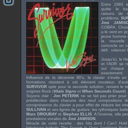
Entre 1983 
quitte le ba
raisons de 
problème,
SU
Jimi JAMIS
COBRA
. Choi
a le vent en p
jeune homme e
la nouvell
concocte un o
défi : relancer
Jusqu'ici, le
Ha
et l'
AOR
se ré
sur chaque 
exactemen
Influence de la décennie 80's, le clavier s'invite 
formations résistent à cet élément novateur, d'aut
SURVIVOR
opte pour la seconde solution, reniant le 
origines
Rock
(
Vitals Signs
et
When Seconds Count
) 
Soyons clair :
Jim PETERIK
ne se fait pas prier pour
prédilection dans chacune des neuf compositions 
omniprésence du clavier a pour effet de réduire les in
SULLIVAN
et ses lignes de guitare, les rythmiques batt
Marc DROUBAY
et
Stephan ELLIS
. A l'inverse, elle 
prestations vocales de
Jimi JAMISON
.
Miracle de cette recette : des
hits
dont
I Can’t Hold
fabuleuse ballade
The Search Is Over
, l'entêtant
Brok