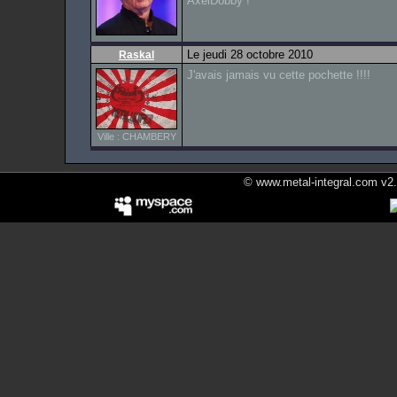
AxelDobby !
Le jeudi 28 octobre 2010
Raskal
J'avais jamais vu cette pochette !!!!
Ville : CHAMBERY
© www.metal-integral.com v2.5