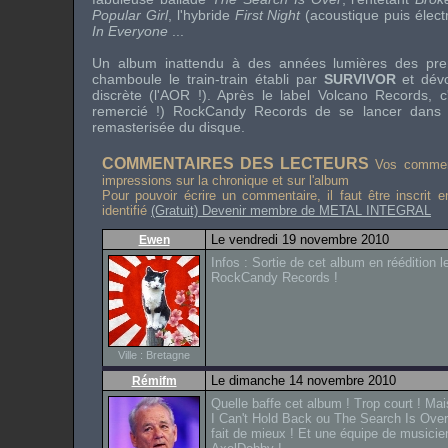
Popular Girl
, l'hybride
First Night
(acoustique puis élect
In Everyone
...
Un album inattendu à des années lumières des pr
chamboule le train-train établi par
SURVIVOR
et dévo
discrète (l'
AOR
!). Après le label
Volcano Records
, c
remercié !)
RockCandy Records
de se lancer dans u
remasterisée du disque.
COMMENTAIRES DES LECTEURS
Vos comment
impressions sur la chronique et sur l'album
Pour pouvoir écrire un commentaire, il faut être inscrit 
identifié
(Gratuit) Devenir membre de METAL INTEGRAL
Le vendredi 19 novembre 2010
Ewen
Infos : Sortie de cet album en réédition l
RockCandy Records !
Ville : Bretagne
Le dimanche 14 novembre 2010
Rémifm
Quelle baffe cet album ! Trop court ! Mai
I Can't Hold Back ou The Search Is Ov
fait de mieux ! Et une équipe de musicien