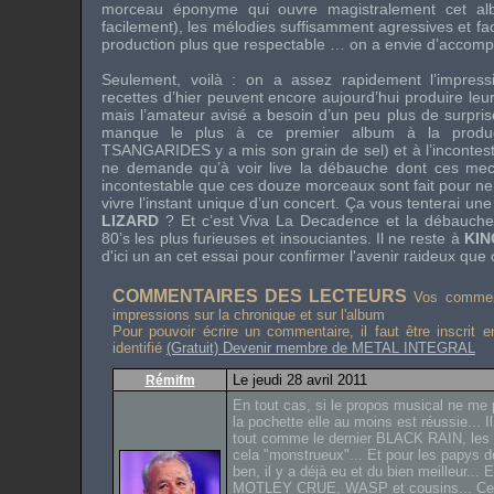
morceau éponyme qui ouvre magistralement cet al
facilement), les mélodies suffisamment agressives et f
production plus que respectable … on a envie d’accomp
Seulement, voilà : on a assez rapidement l’impres
recettes d’hier peuvent encore aujourd’hui produire leur 
mais l’amateur avisé a besoin d’un peu plus de surpris
manque le plus à ce premier album à la produc
TSANGARIDES
y a mis son grain de sel) et à l’incontes
ne demande qu’à voir live la débauche dont ces mecs
incontestable que ces douze morceaux sont fait pour ne 
vivre l’instant unique d’un concert. Ça vous tenterai une
LIZARD
? Et c’est
Viva La Decadence
et la débauche 
80’s les plus furieuses et insouciantes. Il ne reste à
KIN
d'ici un an cet essai pour confirmer l'avenir raideux que 
COMMENTAIRES DES LECTEURS
Vos comment
impressions sur la chronique et sur l'album
Pour pouvoir écrire un commentaire, il faut être inscrit 
identifié
(Gratuit) Devenir membre de METAL INTEGRAL
Le jeudi 28 avril 2011
Rémifm
En tout cas, si le propos musical ne me 
la pochette elle au moins est réussie... I
tout comme le dernier BLACK RAIN, les 
cela "monstrueux"... Et pour les papys 
ben, il y a déjà eu et du bien meilleur...
MOTLEY CRUE, WASP et cousins... Cel