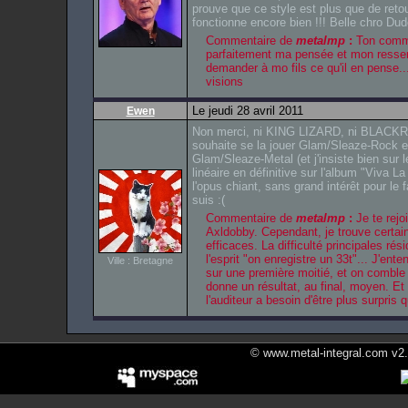
prouve que ce style est plus que de reto
fonctionne encore bien !!! Belle chro Dude
Commentaire de
metalmp
:
Ton comm
parfaitement ma pensée et mon ressent
demander à mo fils ce qu'il en pense.
visions
Le jeudi 28 avril 2011
Ewen
Non merci, ni KING LIZARD, ni BLACKRA
souhaite se la jouer Glam/Sleaze-Rock 
Glam/Sleaze-Metal (et j'insiste bien sur 
linéaire en définitive sur l'album "Viva L
l'opus chiant, sans grand intérêt pour le
suis :(
Commentaire de
metalmp
:
Je te rejo
Axldobby. Cependant, je trouve cert
efficaces. La difficulté principales rés
l'esprit "on enregistre un 33t"... J'ent
Ville : Bretagne
sur une première moitié, et on comble 
donne un résultat, au final, moyen. Et
l'auditeur a besoin d'être plus surpris 
© www.metal-integral.com v2.5