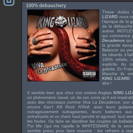
100% debauchery
These dudes
LIZARD
nous r
l’époque de la 
de la débauch
autres
MOTLE
qui commence p
Decadence
qui
la grande époq
Balancer au yeu
de nibards, il fa
100% refaits, 
explicite du 
galette. En Fra
Manche ils o
KING LIZARD
.
dire !
Il semble bien que chez nos voisins Anglais
KING LI
un phénomène visuel, un de ces ovnis qu’il est impérati
avec des morceaux comme
Viva La Decadence
, son
encore
Kan’t Kill Rock N’Roll
, avec leurs guitare
outrageusement outrageantes, leurs batteries au
entraînants et ce chant haut perché et agressif, tout se
les foules. Ou faire se dandiner les couples (la ballad
For Me
(qui me rapelle le
WHITESNAKE
de la seco
semble prévu pour faire mouche : les refrains à rep