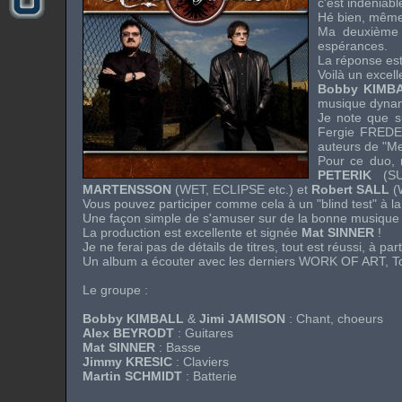
c'est indéniabl
Hé bien, même s
Ma deuxième i
espérances.
La réponse est 
Voilà un excel
Bobby KIMB
musique dynam
Je note que su
Fergie FRED
auteurs de "
Me
Pour ce duo, 
PETERIK
(
S
MARTENSSON
(
WET
,
ECLIPSE
etc.) et
Robert SALL
(
Vous pouvez participer comme cela à un "
blind test
" à l
Une façon simple de s'amuser sur de la bonne musique
La production est excellente et signée
Mat SINNER
!
Je ne ferai pas de détails de titres, tout est réussi, à par
Un album a écouter avec les derniers
WORK OF ART
,
T
Le groupe :
Bobby KIMBALL
&
Jimi JAMISON
: Chant, choeurs
Alex BEYRODT
: Guitares
Mat SINNER
: Basse
Jimmy KRESIC
: Claviers
Martin SCHMIDT
: Batterie