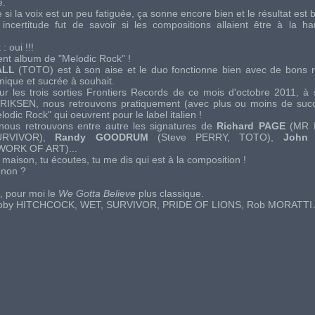
e.
i la voix est un peu fatiguée, ça sonne encore bien et le résultat est b
ncertitude fut de savoir si les compositions allaient être à la h
: oui !!!
lent album de "
Melodic Rock
" !
ALL
(
TOTO
) est à son aise et le duo fonctionne bien avec de bons r
ique et sucrée à souhait.
r les trois sorties
Frontiers Records
de ce mois d'octobre 2011, à 
ERIKSEN
, nous retrouvons pratiquement (avec plus ou moins de succ
lodic Rock
" qui oeuvrent pour le label italien !
nous retrouvons entre autre les signatures de
Richard PAGE
(
MR 
URVIVOR
),
Randy GOODRUM
(
Steve PERRY
,
TOTO
),
John
WORK OF ART
)...
a maison, tu écoutes, tu me dis qui est à la composition !
 non ?
t, pour moi le
We Gotta Believe
plus classique.
oby HITCHCOCK
,
WET
,
SURVIVOR
,
PRIDE OF LIONS
,
Rob MORATTI
.