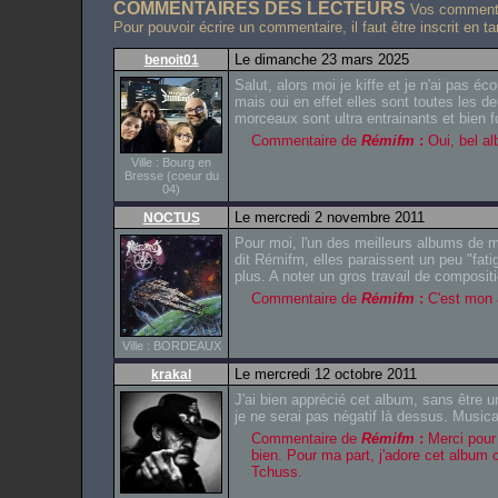
COMMENTAIRES DES LECTEURS
Vos commentai
Pour pouvoir écrire un commentaire, il faut être inscrit en t
Le dimanche 23 mars 2025
benoit01
Salut, alors moi je kiffe et je n'ai pas 
mais oui en effet elles sont toutes les 
morceaux sont ultra entrainants et bien f
Commentaire de
Rémifm
:
Oui, bel al
Ville : Bourg en
Bresse (coeur du
04)
Le mercredi 2 novembre 2011
NOCTUS
Pour moi, l'un des meilleurs albums de 
dit Rémifm, elles paraissent un peu "f
plus. A noter un gros travail de composit
Commentaire de
Rémifm
:
C'est mon a
Ville : BORDEAUX
Le mercredi 12 octobre 2011
krakal
J'ai bien apprécié cet album, sans être 
je ne serai pas négatif là dessus. Musi
Commentaire de
Rémifm
:
Merci pour
bien. Pour ma part, j'adore cet album c
Tchuss.