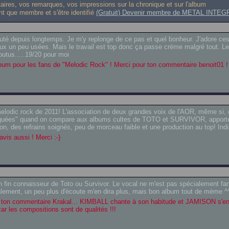
res, vos remarques, vos impressions sur la chronique et sur l'album
ant que membre et s'être identifié
(Gratuit) Devenir membre de METAL INTEG
écouté depuis longtemps. Je m'y replonge de ce pas et quel bonheur. J'adore ce
deux un peu usées. Mais le travail est top donc ça passe crème malgré tout. L
outus.....19/20 pour moi
bum pour les fans de "Melodic Rock" ! Merci pour ton commentaire benoit01 !
melodic rock de 2011! L'association de deux grandes voix de l'AOR, même si
atiguées" quand on compare aux albums cultes de TOTO et SURVIVOR, apporte
ion, des refrains soignés, peu de morceau faible et une production au top! In
vis aussi ! Merci :-)
un fin connaisseur de Toto ou Survivor. Le vocal ne m'est pas spécialement fam
calement, un peu plus d'écoute m'en dira plus, mais bon album tout de mème ^
 ton commentaire Krakal... KIMBALL chante à son habitude et JAMISON s'en 
ar les compositions sont de qualités !!!