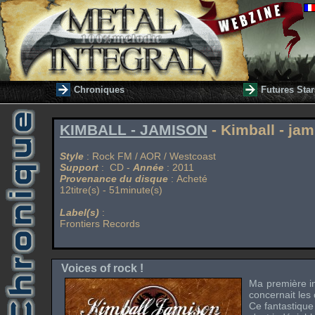
Chroniques
Futures Star
KIMBALL - JAMISON
- Kimball - ja
Style
: Rock FM / AOR / Westcoast
Support
: CD -
Année
: 2011
Provenance du disque
: Acheté
12titre(s) - 51minute(s)
Label(s)
:
Frontiers Records
Voices of rock !
Ma première in
concernait les
Ce fantastique 