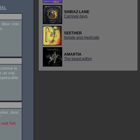
RAL
SHIRAZ LANE
Carnival days
s deux voix
es
SEETHER
Isolate and medicate
AMARTIA
The beast within
, comme le
 un vrai
dispensable
ilier, donc
^
sort fort