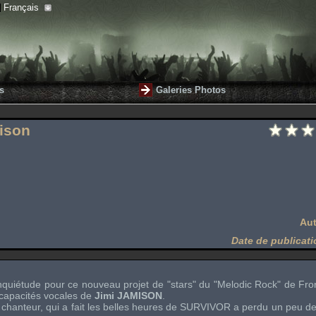
Français
s
Galeries Photos
mison
Aut
Date de publicati
quiétude pour ce nouveau projet de "
stars
" du "
Melodic Rock
" de
Fro
 capacités vocales de
Jimi JAMISON
.
chanteur, qui a fait les belles heures de
SURVIVOR
a perdu un peu de