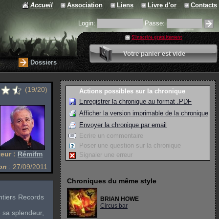
Accueil
Association
Liens
Livre d'or
Contacts
Login:
Passe:
S'inscrire gratuitement
0 article
Votre panier est vide
Valider votre panier
Dossiers
(19/20)
Actions possibles sur la chronique
Enregistrer la chronique au format .PDF
Afficher la version imprimable de la chronique
Envoyer la chronique par email
Ecrire un commentaire
Poser une question sur la chronique
eur :
Rémifm
Signaler une erreur
on
: 27/09/2011
Chroniques du même style
ntiers Records
BRIAN HOWE
Circus bar
 sa splendeur,